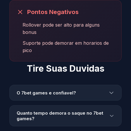
Pontos Negativos
Rollover pode ser alto para alguns
bonus
Suporte pode demorar em horarios de
pico
Tire Suas Duvidas
O 7bet games e confiavel?
Sim, o 7bet games opera com licenca da
Curacao eGaming License
Quanto tempo demora o saque no 7bet
#8048/JAZ2022-016.
games?
Saques via Pix levam ate 10 min.