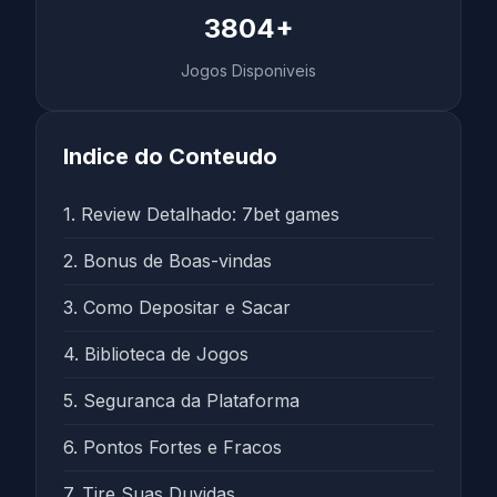
3804+
Jogos Disponiveis
Indice do Conteudo
1. Review Detalhado: 7bet games
2. Bonus de Boas-vindas
3. Como Depositar e Sacar
4. Biblioteca de Jogos
5. Seguranca da Plataforma
6. Pontos Fortes e Fracos
7. Tire Suas Duvidas