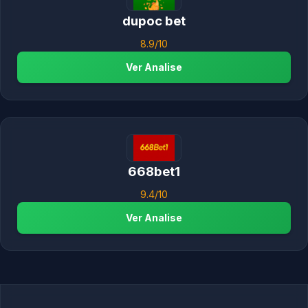
dupoc bet
8.9/10
Ver Analise
668bet1
9.4/10
Ver Analise