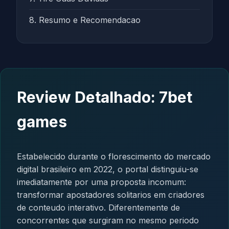
8. Resumo e Recomendacao
Review Detalhado: 7bet
games
Estabelecido durante o florescimento do mercado
digital brasileiro em 2022, o portal distinguiu-se
imediatamente por uma proposta incomum:
transformar apostadores solitarios em criadores
de conteudo interativo. Diferentemente de
concorrentes que surgiram no mesmo periodo