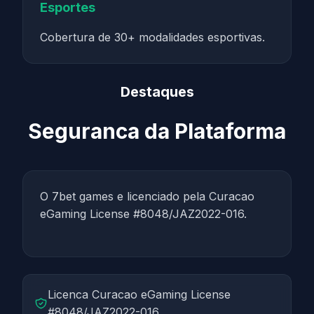
Esportes
Cobertura de 30+ modalidades esportivas.
Destaques
Seguranca da Plataforma
O 7bet games e licenciado pela Curacao
eGaming License #8048/JAZ2022-016.
Licenca Curacao eGaming License
#8048/JAZ2022-016