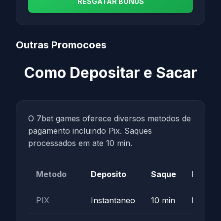
RESGATAR BONUS
Outras Promocoes
Como Depositar e Sacar
O 7bet games oferece diversos metodos de
pagamento incluindo Pix. Saques
processados em ate 10 min.
Metodo
Deposito
Saque
Minimo
PIX
Instantaneo
10 min
R$ 100