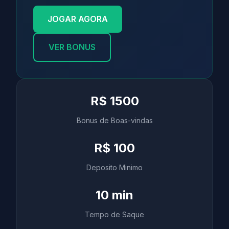
JOGAR AGORA
VER BONUS
R$ 1500
Bonus de Boas-vindas
R$ 100
Deposito Minimo
10 min
Tempo de Saque