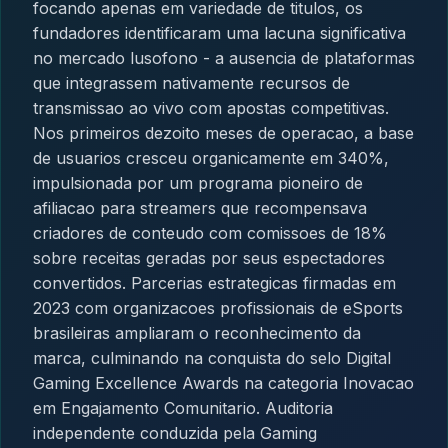
focando apenas em variedade de titulos, os
fundadores identificaram uma lacuna significativa
no mercado lusofono - a ausencia de plataformas
que integrassem nativamente recursos de
transmissao ao vivo com apostas competitivas.
Nos primeiros dezoito meses de operacao, a base
de usuarios cresceu organicamente em 340%,
impulsionada por um programa pioneiro de
afiliacao para streamers que recompensava
criadores de conteudo com comissoes de 18%
sobre receitas geradas por seus espectadores
convertidos. Parcerias estrategicas firmadas em
2023 com organizacoes profissionais de eSports
brasileiras ampliaram o reconhecimento da
marca, culminando na conquista do selo Digital
Gaming Excellence Awards na categoria Inovacao
em Engajamento Comunitario. Auditoria
independente conduzida pela Gaming