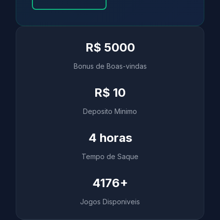
R$ 5000
Bonus de Boas-vindas
R$ 10
Deposito Minimo
4 horas
Tempo de Saque
4176+
Jogos Disponiveis