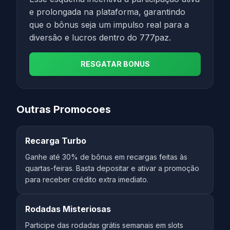
e prolongada na plataforma, garantindo
que o bônus seja um impulso real para a
diversão e lucros dentro do 777paz.
RESGATAR BONUS
Outras Promocoes
Recarga Turbo
Ganhe até 30% de bônus em recargas feitas às
quartas-feiras. Basta depositar e ativar a promoção
para receber crédito extra imediato.
Rodadas Misteriosas
Participe das rodadas grátis semanais em slots