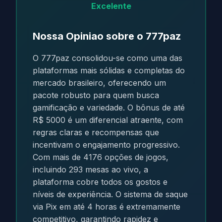
proteger todas as informações financeiras,
quem busca slots temáticos e
mail aparece como mais uma comodidade
Excelente
evitando fraudes. Portanto, o Pix no
emocionantes encontra uma boa opção
para os usuários.
777paz funciona com alta velocidade e
nessa slot no 777paz.
Nossa Opiniao sobre o 777paz
segurança, promovendo uma experiência
financeira tranquila e confiável.
O 777paz consolidou-se como uma das
plataformas mais sólidas e completas do
mercado brasileiro, oferecendo um
pacote robusto para quem busca
gamificação e variedade. O bônus de até
R$ 5000 é um diferencial atraente, com
regras claras e recompensas que
incentivam o engajamento progressivo.
Com mais de 4176 opções de jogos,
incluindo 293 mesas ao vivo, a
plataforma cobre todos os gostos e
níveis de experiência. O sistema de saque
via Pix em até 4 horas é extremamente
competitivo, garantindo rapidez e