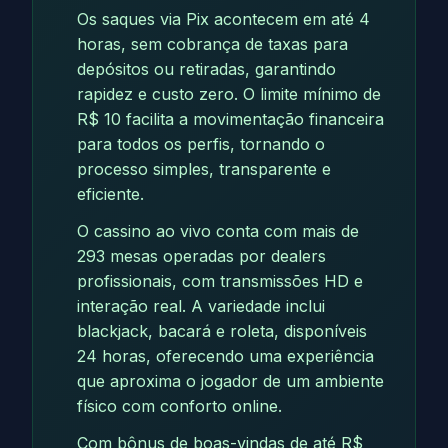
Os saques via Pix acontecem em até 4
horas, sem cobrança de taxas para
depósitos ou retiradas, garantindo
rapidez e custo zero. O limite mínimo de
R$ 10 facilita a movimentação financeira
para todos os perfis, tornando o
processo simples, transparente e
eficiente.
O cassino ao vivo conta com mais de
293 mesas operadas por dealers
profissionais, com transmissões HD e
interação real. A variedade inclui
blackjack, bacará e roleta, disponíveis
24 horas, oferecendo uma experiência
que aproxima o jogador de um ambiente
físico com conforto online.
Com bônus de boas-vindas de até R$