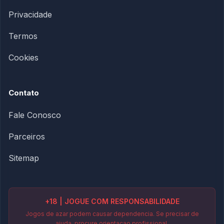
Privacidade
Termos
Cookies
Contato
Fale Conosco
Parceiros
Sitemap
+18 | JOGUE COM RESPONSABILIDADE
Jogos de azar podem causar dependencia. Se precisar de
ajuda, procure orientacao profissional.