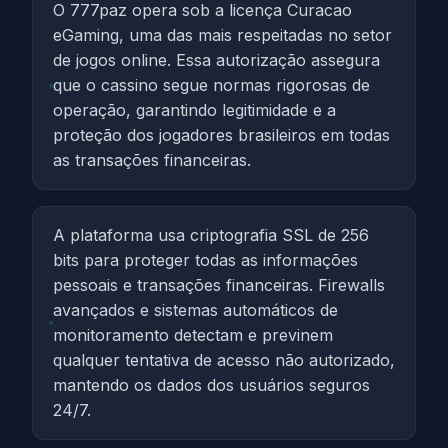
O 777paz opera sob a licença Curacao
eGaming, uma das mais respeitadas no setor
de jogos online. Essa autorização assegura
que o cassino segue normas rigorosas de
operação, garantindo legitimidade e a
proteção dos jogadores brasileiros em todas
as transações financeiras.
A plataforma usa criptografia SSL de 256
bits para proteger todas as informações
pessoais e transações financeiras. Firewalls
avançados e sistemas automáticos de
monitoramento detectam e previnem
qualquer tentativa de acesso não autorizado,
mantendo os dados dos usuários seguros
24/7.