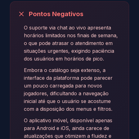
Pontos Negativos
O suporte via chat ao vivo apresenta
horários limitados nos finais de semana,
o que pode atrasar o atendimento em
situações urgentes, exigindo paciência
dos usuários em horários de pico.
Embora o catálogo seja extenso, a
interface da plataforma pode parecer
um pouco carregada para novos
jogadores, dificultando a navegação
inicial até que o usuário se acostume
com a disposição dos menus e filtros.
O aplicativo móvel, disponível apenas
para Android e iOS, ainda carece de
atualizações que otimizem a fluidez e