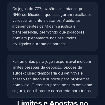
Os jogos do 777paz são alimentados por
RNG certificados, que asseguram resultados
verdadeiramente aleatórios. Auditorias
independentes certificam a justiça e
transparência, permitindo que jogadores
confiem plenamente nos resultados
divulgados durante as partidas.
Ferramentas para jogo responsável incluem
limites pessoais de depósito, opções de
autoexclusão temporária ou definitiva e
acesso facilitado a suporte para problemas
com vício. O cassino preza por um ambiente
seguro, equilibrado e consciente para todos.
Limites e Apostas no