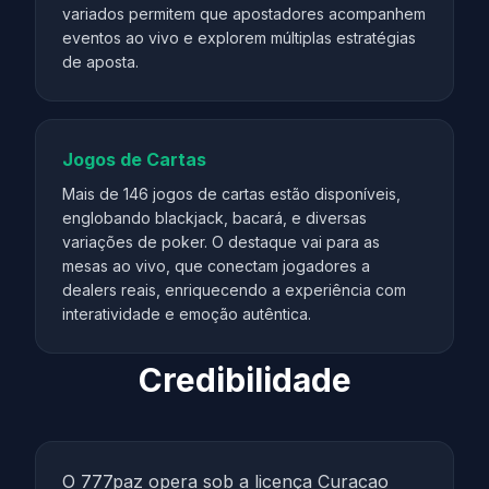
variados permitem que apostadores acompanhem
eventos ao vivo e explorem múltiplas estratégias
de aposta.
Jogos de Cartas
Mais de 146 jogos de cartas estão disponíveis,
englobando blackjack, bacará, e diversas
variações de poker. O destaque vai para as
mesas ao vivo, que conectam jogadores a
dealers reais, enriquecendo a experiência com
interatividade e emoção autêntica.
Credibilidade
O 777paz opera sob a licença Curacao