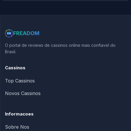
FREADOM
O portal de reviews de cassinos online mais confiavel do
Brasil.
Cassinos
Top Cassinos
Novos Cassinos
Informacoes
Sobre Nos