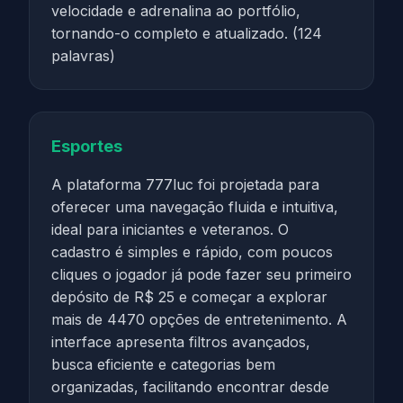
velocidade e adrenalina ao portfólio,
tornando-o completo e atualizado. (124
palavras)
Esportes
A plataforma 777luc foi projetada para
oferecer uma navegação fluida e intuitiva,
ideal para iniciantes e veteranos. O
cadastro é simples e rápido, com poucos
cliques o jogador já pode fazer seu primeiro
depósito de R$ 25 e começar a explorar
mais de 4470 opções de entretenimento. A
interface apresenta filtros avançados,
busca eficiente e categorias bem
organizadas, facilitando encontrar desde