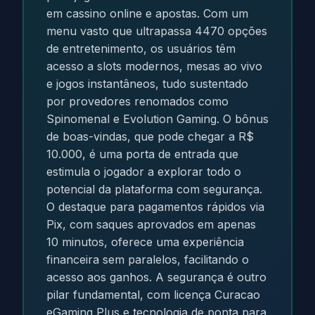
em cassino online e apostas. Com um
menu vasto que ultrapassa 4470 opções
de entretenimento, os usuários têm
acesso a slots modernos, mesas ao vivo
e jogos instantâneos, tudo sustentado
por provedores renomados como
Spinomenal e Evolution Gaming. O bônus
de boas-vindas, que pode chegar a R$
10.000, é uma porta de entrada que
estimula o jogador a explorar todo o
potencial da plataforma com segurança.
O destaque para pagamentos rápidos via
Pix, com saques aprovados em apenas
10 minutos, oferece uma experiência
financeira sem paralelos, facilitando o
acesso aos ganhos. A segurança é outro
pilar fundamental, com licença Curacao
eGaming Plus e tecnologia de ponta para