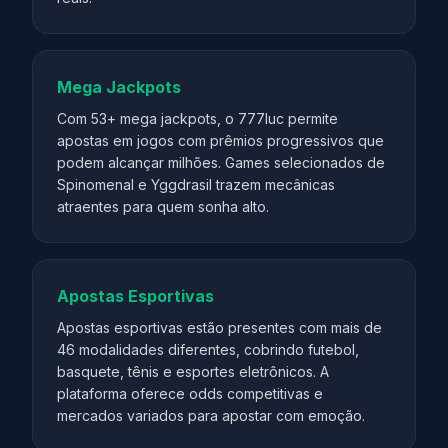
Mega Jackpots
Com 53+ mega jackpots, o 777luc permite
apostas em jogos com prêmios progressivos que
podem alcançar milhões. Games selecionados de
Spinomenal e Yggdrasil trazem mecânicas
atraentes para quem sonha alto.
Apostas Esportivas
Apostas esportivas estão presentes com mais de
46 modalidades diferentes, cobrindo futebol,
basquete, tênis e esportes eletrônicos. A
plataforma oferece odds competitivas e
mercados variados para apostar com emoção.