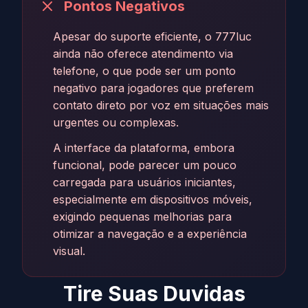
Pontos Negativos
Apesar do suporte eficiente, o 777luc
ainda não oferece atendimento via
telefone, o que pode ser um ponto
negativo para jogadores que preferem
contato direto por voz em situações mais
urgentes ou complexas.
A interface da plataforma, embora
funcional, pode parecer um pouco
carregada para usuários iniciantes,
especialmente em dispositivos móveis,
exigindo pequenas melhorias para
otimizar a navegação e a experiência
visual.
Tire Suas Duvidas