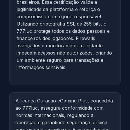
brasileiros. Essa certificação valida a
legitimidade da plataforma e reforça o
compromisso com o jogo responsável.
Utilizando criptografia SSL de 256 bits, o
777luc protege todos os dados pessoais e
financeiros dos jogadores. Firewalls
avançados e monitoramento constante
impedem acessos não autorizados, criando
um ambiente seguro para transações e
informações sensíveis.
A licença Curacao eGaming Plus, concedida
ao 777luc, assegura conformidade com
normas internacionais, regulando a
operação e garantindo segurança jurídica
para usuários brasileiros. Essa certificação