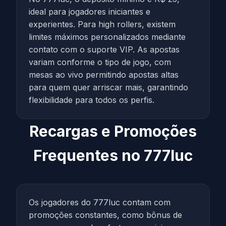
ideal para jogadores iniciantes e
experientes. Para high rollers, existem
limites máximos personalizados mediante
contato com o suporte VIP. As apostas
variam conforme o tipo de jogo, com
mesas ao vivo permitindo apostas altas
para quem quer arriscar mais, garantindo
flexibilidade para todos os perfis.
Recargas e Promoções
Frequentes no 777luc
Os jogadores do 777luc contam com
promoções constantes, como bônus de