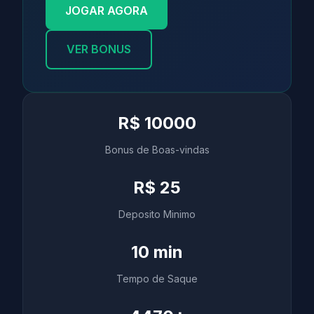
JOGAR AGORA
VER BONUS
R$ 10000
Bonus de Boas-vindas
R$ 25
Deposito Minimo
10 min
Tempo de Saque