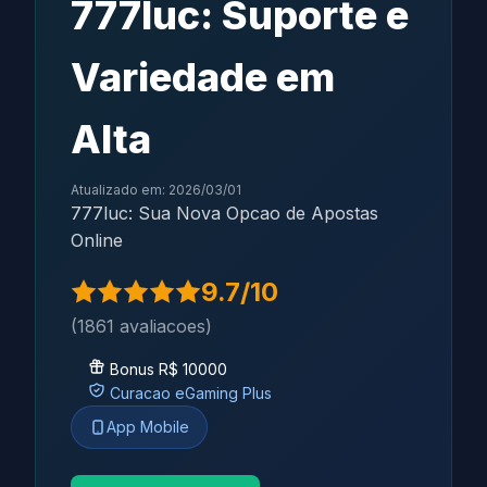
777luc: Suporte e
Variedade em
Alta
Atualizado em: 2026/03/01
777luc: Sua Nova Opcao de Apostas
Online
9.7/10
(1861 avaliacoes)
Bonus R$ 10000
Curacao eGaming Plus
App Mobile