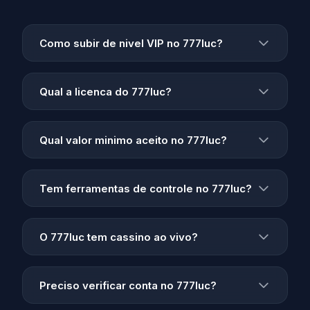
Como subir de nivel VIP no 777luc?
Subir de nível no programa VIP do 777luc
envolve acumular pontos conforme suas
Qual a licenca do 777luc?
apostas em jogos e apostas esportivas.
O 777luc opera sob a licença Curacao
Cada real apostado gera pontos que são
eGaming Plus, que é uma das mais
contabilizados automaticamente em sua
Qual valor minimo aceito no 777luc?
respeitadas no ramo de cassinos online.
conta. Quanto mais pontos, maior seu nível
O depósito mínimo para começar a jogar
Essa autorização garante que a plataforma
VIP, que vai do Bronze ao Diamante,
no 777luc é de R$ 25, um valor acessível
atende rigorosos padrões de segurança,
Tem ferramentas de controle no 777luc?
totalizando cinco etapas. Para acelerar
que atende tanto iniciantes quanto
justiça e transparência. Para o jogador, isso
essa progressão, o jogador pode aproveitar
Sim, o 777luc oferece diversas
veteranos. Esse limite foi pensado para
significa que os jogos passam por auditorias
promoções especiais que oferecem pontos
ferramentas para jogo responsável e
facilitar o acesso e permitir que o usuário
O 777luc tem cassino ao vivo?
regulares, garantindo resultados aleatórios
bônus. O programa também oferece
controle pessoal. Entre elas estão limites de
experimente a plataforma sem grandes
e confiáveis. Além disso, a licença oferece
gerentes pessoais para níveis superiores,
Com certeza! O 777luc oferece uma vasta
depósito, autoexclusão temporária ou
investimentos iniciais. Nos saques, o valor
respaldo legal internacional, protegendo o
que ajudam a maximizar os benefícios. É
seleção de mais de 206 jogos ao vivo,
permanente, além de alertas
Preciso verificar conta no 777luc?
mínimo também é R$ 25, garantindo
usuário contra práticas fraudulentas. O
essencial manter uma frequência constante
conduzidos por dealers reais. Essa
personalizados para tempo de jogo. O
rapidez e praticidade no processo. Essa
777luc exibe essa certificação de forma