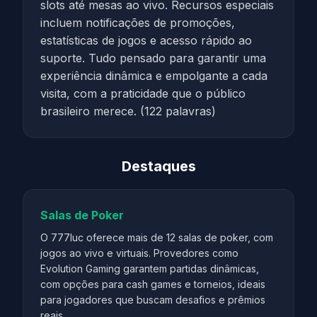
slots até mesas ao vivo. Recursos especiais
incluem notificações de promoções,
estatísticas de jogos e acesso rápido ao
suporte. Tudo pensado para garantir uma
experiência dinâmica e empolgante a cada
visita, com a praticidade que o público
brasileiro merece. (122 palavras)
Destaques
Salas de Poker
O 777luc oferece mais de 12 salas de poker, com
jogos ao vivo e virtuais. Provedores como
Evolution Gaming garantem partidas dinâmicas,
com opções para cash games e torneios, ideais
para jogadores que buscam desafios e prêmios
reais.