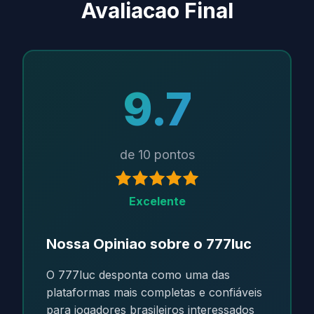
de jogo para não perder os avanços, já que
Sim, o processo de verificação KYC é
categoria inclui roleta, blackjack, bacará e
Avaliacao Final
jogador pode configurar essas opções
política transparente ajuda na gestão
destacada, reforçando seu compromisso
os pontos têm validade de 90 dias. Dessa
obrigatório no 777luc para garantir a
poker, entre outros títulos populares. Os
diretamente no painel da conta, facilitando
financeira do jogador, evitando surpresas e
com um ambiente de apostas seguro e
forma, o 777luc recompensa jogadores
segurança e evitar fraudes. Após o
jogos são fornecidos por Evolution Gaming,
o acompanhamento e controle. O suporte
estimulando o controle responsável do
regulado.
fiéis com vantagens crescentes e
cadastro, o jogador deve enviar
líder mundial em cassinos ao vivo. A
também está disponível para auxiliar quem
saldo.
exclusivas.
documentos oficiais, como RG ou CNH,
transmissão em alta definição, o ambiente
deseja implementar essas medidas. Com
comprovante de residência atualizado e
9.7
interativo e a possibilidade de conversar
essas ferramentas, o 777luc promove um
documentos que comprovem o método de
com os dealers tornam essa experiência
ambiente saudável e consciente,
pagamento utilizado. Essa análise costuma
bastante imersiva e próxima de um cassino
prevenindo excessos e incentivando a
ser concluída em até 48 horas. A
físico. Essa seção é ideal para quem busca
diversão equilibrada.
de 10 pontos
verificação protege tanto a plataforma
a emoção clássica das mesas ao vivo no
quanto o usuário, assegurando que os
conforto de casa.
saques sejam realizados para a pessoa
Excelente
correta, aumentando a confiança e a
integridade do ambiente de apostas.
Nossa Opiniao sobre o 777luc
O 777luc desponta como uma das
plataformas mais completas e confiáveis
para jogadores brasileiros interessados