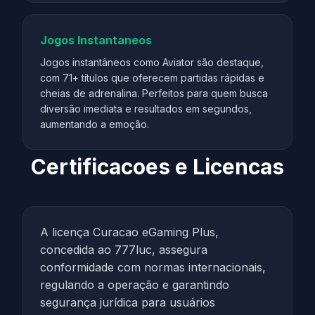
Jogos Instantaneos
Jogos instantâneos como Aviator são destaque,
com 71+ títulos que oferecem partidas rápidas e
cheias de adrenalina. Perfeitos para quem busca
diversão imediata e resultados em segundos,
aumentando a emoção.
Certificacoes e Licencas
A licença Curacao eGaming Plus,
concedida ao 777luc, assegura
conformidade com normas internacionais,
regulando a operação e garantindo
segurança jurídica para usuários