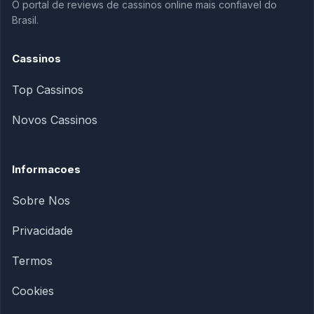
O portal de reviews de cassinos online mais confiavel do
Brasil.
Cassinos
Top Cassinos
Novos Cassinos
Informacoes
Sobre Nos
Privacidade
Termos
Cookies