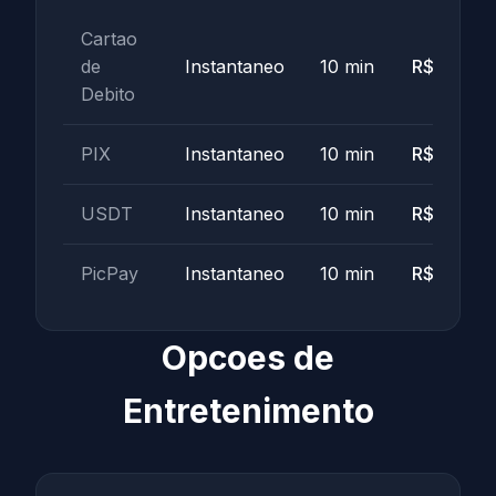
Cartao
de
Instantaneo
10 min
R$ 25
Debito
PIX
Instantaneo
10 min
R$ 25
USDT
Instantaneo
10 min
R$ 25
PicPay
Instantaneo
10 min
R$ 25
Opcoes de
Entretenimento