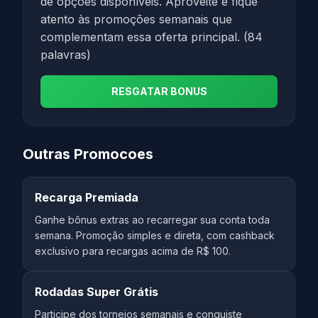
de opções disponíveis. Aproveite e fique
atento às promoções semanais que
complementam essa oferta principal. (84
palavras)
RESGATAR BONUS
Outras Promocoes
Recarga Premiada
Ganhe bônus extras ao recarregar sua conta toda
semana. Promoção simples e direta, com cashback
exclusivo para recargas acima de R$ 100.
Rodadas Super Grátis
Participe dos torneios semanais e conquiste