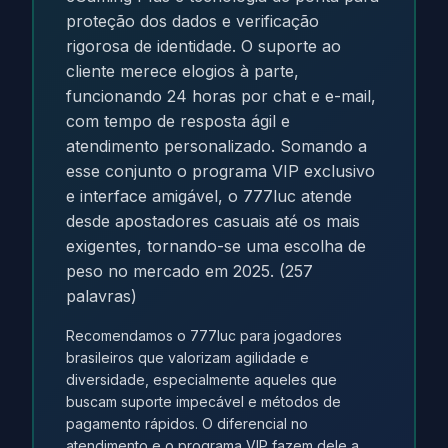
proteção dos dados e verificação
rigorosa de identidade. O suporte ao
cliente merece elogios à parte,
funcionando 24 horas por chat e e-mail,
com tempo de resposta ágil e
atendimento personalizado. Somando a
esse conjunto o programa VIP exclusivo
e interface amigável, o 777luc atende
desde apostadores casuais até os mais
exigentes, tornando-se uma escolha de
peso no mercado em 2025. (257
palavras)
Recomendamos o 777luc para jogadores
brasileiros que valorizam agilidade e
diversidade, especialmente aqueles que
buscam suporte impecável e métodos de
pagamento rápidos. O diferencial no
atendimento e o programa VIP fazem dele a