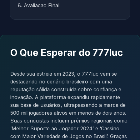
8. Avaliacao Final
O Que Esperar do 777luc
Desde sua estreia em 2023, o 777luc vem se
destacando no cenário brasileiro com uma
reputação sólida construída sobre confiança e
inovação. A plataforma expandiu rapidamente
sua base de usuários, ultrapassando a marca de
500 mil jogadores ativos em menos de dois anos.
Suas conquistas incluem prêmios regionais como
‘Melhor Suporte ao Jogador 2024’ e ‘Cassino
com Maior Variedade de Jogos no Brasil’. Graças