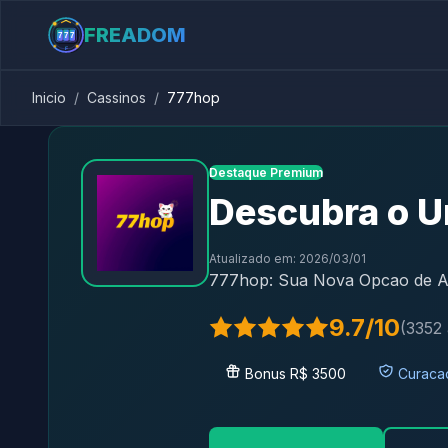
FREADOM
Inicio
/
Cassinos
/
777hop
Destaque Premium
Descubra o U
Atualizado em: 2026/03/01
777hop: Sua Nova Opcao de A
9.7/10
(3352 
Bonus R$ 3500
Curaca