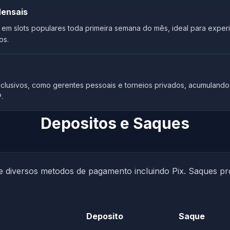
Mensais
 em slots populares toda primeira semana do mês, ideal para exper
os.
clusivos, como gerentes pessoais e torneios privados, acumulando
.
Depositos e Saques
 diversos metodos de pagamento incluindo Pix. Saques p
Deposito
Saque