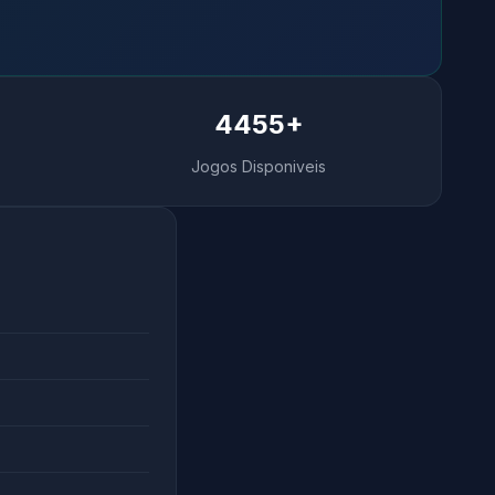
4455+
Jogos Disponiveis