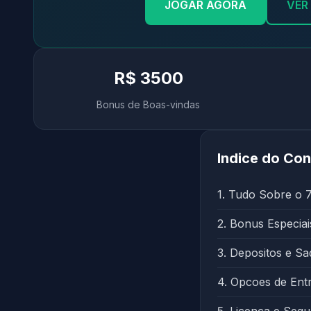
JOGAR AGORA
VER
R$ 3500
Bonus de Boas-vindas
Indice do Co
1. Tudo Sobre o
2. Bonus Especiai
3. Depositos e S
4. Opcoes de Ent