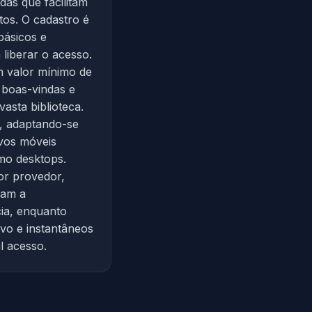
das que facilitam
tos. O cadastro é
básicos e
liberar o acesso.
m valor mínimo de
 boas-vindas e
vasta biblioteca.
a, adaptando-se
ivos móveis
mo desktops.
or provedor,
dam a
cia, enquanto
vo e instantâneos
l acesso.