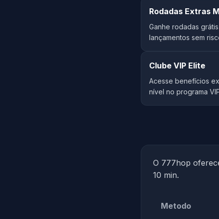
Rodadas Extras 
Ganhe rodadas grátis
lançamentos sem risc
Clube VIP Elite
Acesse benefícios ex
nível no programa VIP
O 777hop oferece
10 min.
Metodo