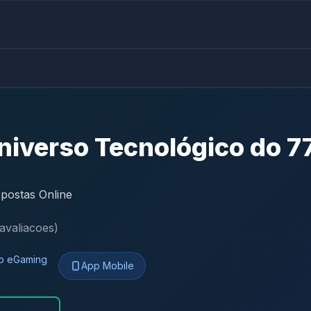
niverso Tecnológico do 
postas Online
avaliacoes)
o eGaming
App Mobile