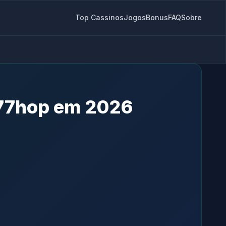
Top Cassinos
Jogos
Bonus
FAQ
Sobre
777hop em 2026