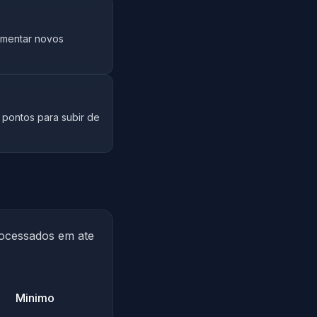
imentar novos
 pontos para subir de
rocessados em ate
Minimo