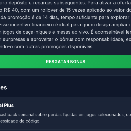
ro depósito e recargas subsequentes. Para ativar a oferta
o R$ 40, com um rollover de 15 vezes aplicado ao valor d
 da promoção é de 14 dias, tempo suficiente para explorar
sse incentivo financeiro é ideal para quem deseja ampliar o c
 jogos de caça-níqueis e mesas ao vivo. É aconselhável le
ar surpresas e aproveitar o bônus com responsabilidade, e
ndo-o com outras promoções disponíveis.
RESGATAR BONUS
oes
l Plus
ashback semanal sobre perdas líquidas em jogos selecionados, co
cessidade de código.