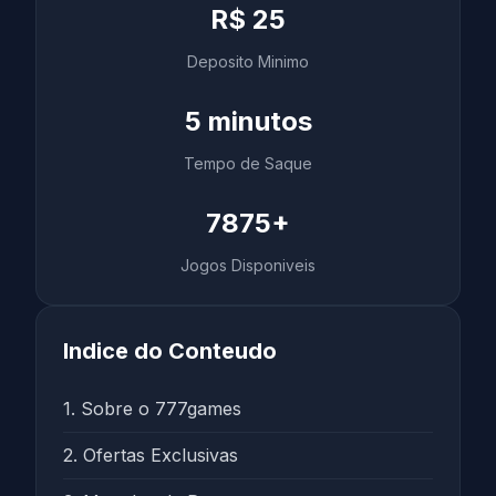
R$ 25
Deposito Minimo
5 minutos
Tempo de Saque
7875+
Jogos Disponiveis
Indice do Conteudo
1. Sobre o 777games
2. Ofertas Exclusivas