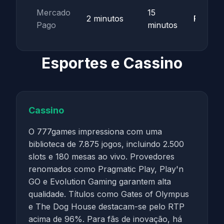
Mercado
15
2 minutos
R$ 25
Pago
minutos
Esportes e Cassino
Cassino
O 777games impressiona com uma
biblioteca de 7.875 jogos, incluindo 2.500
slots e 180 mesas ao vivo. Provedores
renomados como Pragmatic Play, Play'n
GO e Evolution Gaming garantem alta
qualidade. Títulos como Gates of Olympus
e The Dog House destacam-se pelo RTP
acima de 96%. Para fãs de inovação, há