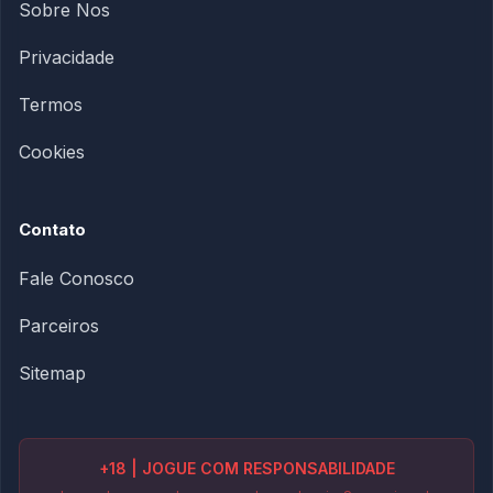
Sobre Nos
Privacidade
Termos
Cookies
Contato
Fale Conosco
Parceiros
Sitemap
+18 | JOGUE COM RESPONSABILIDADE