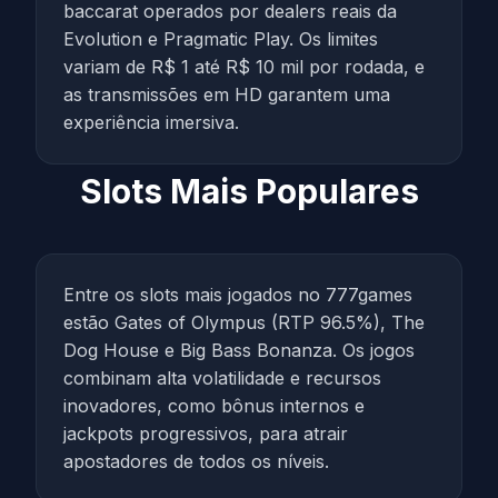
baccarat operados por dealers reais da
Evolution e Pragmatic Play. Os limites
variam de R$ 1 até R$ 10 mil por rodada, e
as transmissões em HD garantem uma
experiência imersiva.
Slots Mais Populares
Entre os slots mais jogados no 777games
estão Gates of Olympus (RTP 96.5%), The
Dog House e Big Bass Bonanza. Os jogos
combinam alta volatilidade e recursos
inovadores, como bônus internos e
jackpots progressivos, para atrair
apostadores de todos os níveis.