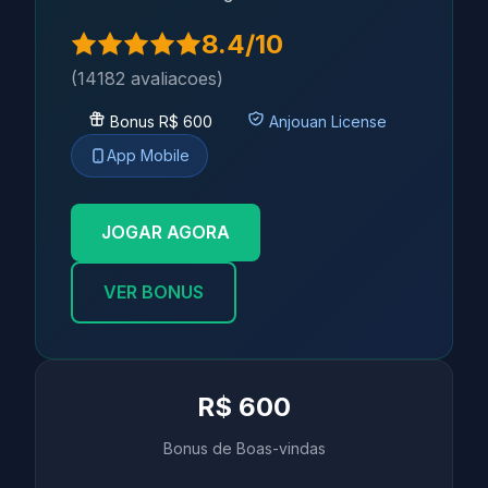
8.4/10
(14182 avaliacoes)
Bonus R$ 600
Anjouan License
App Mobile
JOGAR AGORA
VER BONUS
R$ 600
Bonus de Boas-vindas