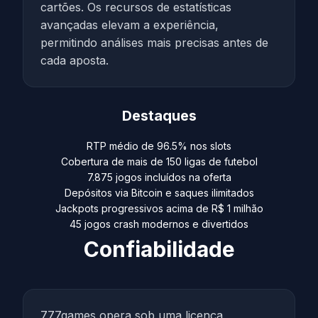
cartões. Os recursos de estatísticas
avançadas elevam a experiência,
permitindo análises mais precisas antes de
cada aposta.
Destaques
RTP médio de 96.5% nos slots
Cobertura de mais de 150 ligas de futebol
7.875 jogos incluídos na oferta
Depósitos via Bitcoin e saques ilimitados
Jackpots progressivos acima de R$ 1 milhão
45 jogos crash modernos e divertidos
Confiabilidade
777games opera sob uma licença