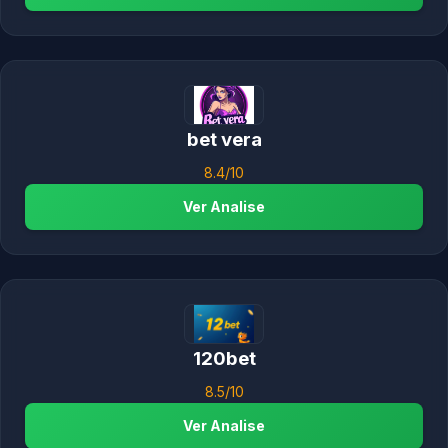
bet vera
8.4/10
Ver Analise
120bet
8.5/10
Ver Analise