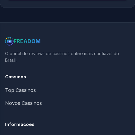
FREADOM
O portal de reviews de cassinos online mais confiavel do
Brasil.
Cassinos
Top Cassinos
Novos Cassinos
Informacoes