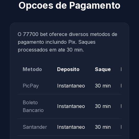
Opcoes de Pagamento
O 77700 bet oferece diversos metodos de
pagamento incluindo Pix. Saques
processados em ate 30 min.
Metodo
Deposito
Saque
Minimo
PicPay
Instantaneo
30 min
R$ 25
Boleto
Instantaneo
30 min
R$ 25
Bancario
Santander
Instantaneo
30 min
R$ 25