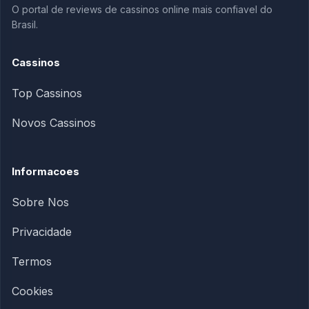
O portal de reviews de cassinos online mais confiavel do
Brasil.
Cassinos
Top Cassinos
Novos Cassinos
Informacoes
Sobre Nos
Privacidade
Termos
Cookies