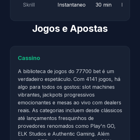
Skrill
Instantaneo
30 min
R$ 25
Jogos e Apostas
Cassino
A biblioteca de jogos do 77700 bet é um
verdadeiro espetáculo. Com 4141 jogos, há
algo para todos os gostos: slot machines
vibrantes, jackpots progressivos
emocionantes e mesas ao vivo com dealers
reais. As categorias incluem desde clássicos
até lançamentos fresquinhos de
provedores renomados como Play'n GO,
ELK Studios e Authentic Gaming. Além