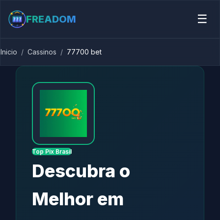
☰
FREADOM
Inicio
/
Cassinos
/
77700 bet
Top Pix Brasil
Descubra o
Melhor em