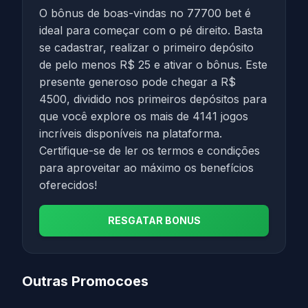
O bônus de boas-vindas no 77700 bet é
ideal para começar com o pé direito. Basta
se cadastrar, realizar o primeiro depósito
de pelo menos R$ 25 e ativar o bônus. Este
presente generoso pode chegar a R$
4500, dividido nos primeiros depósitos para
que você explore os mais de 4141 jogos
incríveis disponíveis na plataforma.
Certifique-se de ler os termos e condições
para aproveitar ao máximo os benefícios
oferecidos!
RESGATAR BONUS
Outras Promocoes