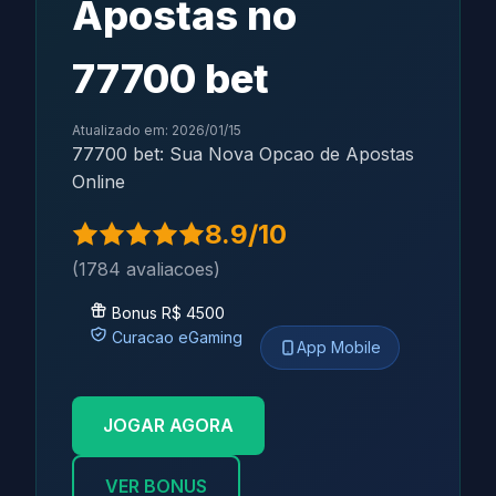
Apostas no
77700 bet
Atualizado em: 2026/01/15
77700 bet: Sua Nova Opcao de Apostas
Online
8.9/10
(1784 avaliacoes)
Bonus R$ 4500
Curacao eGaming
App Mobile
JOGAR AGORA
VER BONUS