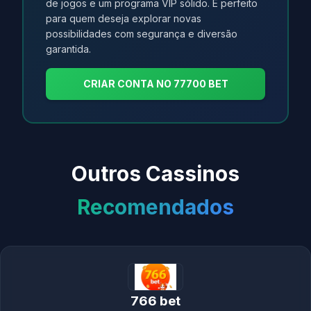
de jogos e um programa VIP sólido. É perfeito
para quem deseja explorar novas
possibilidades com segurança e diversão
garantida.
CRIAR CONTA NO 77700 BET
Outros Cassinos
Recomendados
766 bet