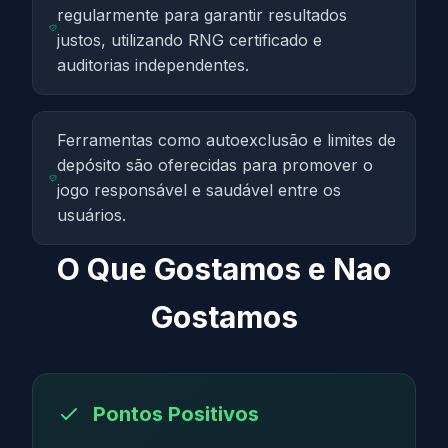
regularmente para garantir resultados
justos, utilizando RNG certificado e
auditorias independentes.
Ferramentas como autoexclusão e limites de
depósito são oferecidas para promover o
jogo responsável e saudável entre os
usuários.
O Que Gostamos e Nao
Gostamos
Pontos Positivos