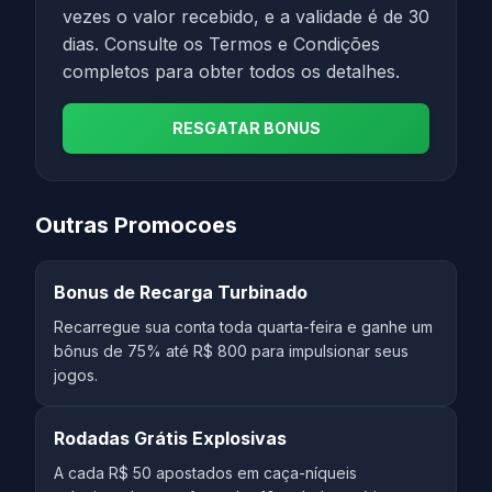
vezes o valor recebido, e a validade é de 30
dias. Consulte os Termos e Condições
completos para obter todos os detalhes.
RESGATAR BONUS
Outras Promocoes
Bonus de Recarga Turbinado
Recarregue sua conta toda quarta-feira e ganhe um
bônus de 75% até R$ 800 para impulsionar seus
jogos.
Rodadas Grátis Explosivas
A cada R$ 50 apostados em caça-níqueis