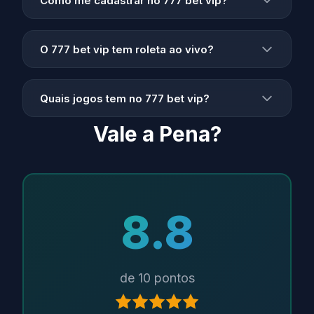
Como me cadastrar no 777 bet vip?
comprometer a qualidade dos gráficos e a
basta se inscrever no torneio e apostar nos
O processo de cadastro no 777 bet vip é
fluidez da jogabilidade. O aplicativo é
jogos especificados durante o período do
simples e rápido. Basta clicar no botão
compatível com a maioria dos dispositivos
O 777 bet vip tem roleta ao vivo?
torneio. Consulte a seção de promoções do
'Cadastre-se' no nosso site e preencher o
Android e iOS, e ocupa apenas uma
nosso site para obter mais informações
Sim, o 777 bet vip oferece uma ampla
formulário com suas informações pessoais,
pequena quantidade de espaço na memória
sobre os torneios em andamento.
variedade de jogos de Roleta ao Vivo, com
como nome, sobrenome, data de
Quais jogos tem no 777 bet vip?
do seu celular. Você pode baixá-lo
dealers reais transmitindo diretamente para
nascimento, endereço de e-mail e número
gratuitamente na nossa página de
No 777 bet vip, você encontrará uma vasta
você em tempo real. Você pode escolher
Vale a Pena?
de telefone. Em seguida, você precisará
downloads.
coleção de jogos para todos os gostos e
entre diferentes variações de Roleta, como
criar um nome de usuário e uma senha
preferências. Oferecemos mais de 2996
Roleta Europeia, Roleta Americana e Roleta
segura. Após preencher o formulário, você
títulos, incluindo caça-níqueis clássicos e
Francesa, e apostar em diferentes
receberá um e-mail de confirmação com
modernos, jogos de mesa como Blackjack,
combinações de números e cores. A Roleta
um link para ativar sua conta.
Roleta e Baccarat, jogos de vídeo poker e
8.8
ao Vivo proporciona uma experiência de
jogos de cassino ao vivo. Além disso, temos
jogo autêntica e emocionante, com a
uma seção dedicada aos crash games,
possibilidade de interagir com o dealer e
como Aviator e Spaceman, que oferecem
com outros jogadores.
de 10 pontos
emoções intensas e a chance de multiplicar
seus ganhos rapidamente. Explore a nossa