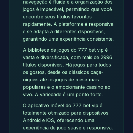
navegação é fluida e a organização dos
jogos é impecável, permitindo que você
encontre seus títulos favoritos
rapidamente. A plataforma é responsiva
e se adapta a diferentes dispositivos,
garantindo uma experiência consistente.
A biblioteca de jogos do 777 bet vip é
vasta e diversificada, com mais de 2996
títulos disponíveis. Há jogos para todos
os gostos, desde os clássicos caça-
níqueis até os jogos de mesa mais
populares e o emocionante cassino ao
vivo. A variedade é um ponto forte.
O aplicativo móvel do 777 bet vip é
totalmente otimizado para dispositivos
Android e iOS, oferecendo uma
experiência de jogo suave e responsiva.