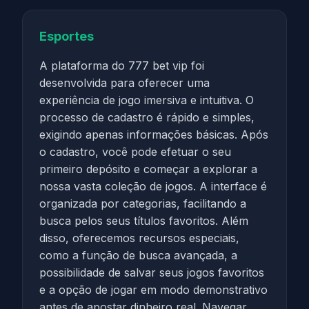
Esportes
A plataforma do 777 bet vip foi
desenvolvida para oferecer uma
experiência de jogo imersiva e intuitiva. O
processo de cadastro é rápido e simples,
exigindo apenas informações básicas. Após
o cadastro, você pode efetuar o seu
primeiro depósito e começar a explorar a
nossa vasta coleção de jogos. A interface é
organizada por categorias, facilitando a
busca pelos seus títulos favoritos. Além
disso, oferecemos recursos especiais,
como a função de busca avançada, a
possibilidade de salvar seus jogos favoritos
e a opção de jogar em modo demonstrativo
antes de apostar dinheiro real. Navegar