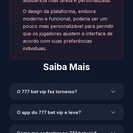
assistência mais direta e personalizada.
O design da plataforma, embora
moderno e funcional, poderia ser um
pouco mais personalizável para permitir
que os jogadores ajustem a interface de
acordo com suas preferências
individuais.
Saiba Mais
O 777 bet vip faz torneios?
Sim, o 777 bet vip realiza torneios
regularmente em diversos jogos, como
O app do 777 bet vip e leve?
caça-níqueis, Blackjack e Poker. Esses
Sim, o aplicativo móvel do 777 bet vip é
torneios oferecem prêmios incríveis, como
projetado para ser leve e rápido, sem
dinheiro, bônus e viagens. Para participar,