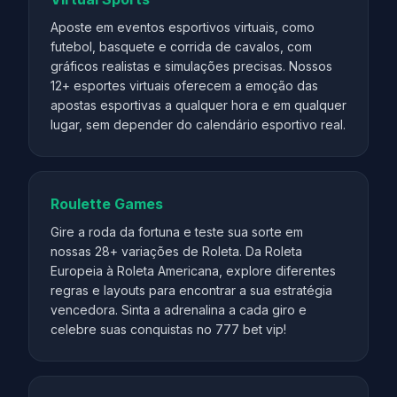
Aposte em eventos esportivos virtuais, como
futebol, basquete e corrida de cavalos, com
gráficos realistas e simulações precisas. Nossos
12+ esportes virtuais oferecem a emoção das
apostas esportivas a qualquer hora e em qualquer
lugar, sem depender do calendário esportivo real.
Roulette Games
Gire a roda da fortuna e teste sua sorte em
nossas 28+ variações de Roleta. Da Roleta
Europeia à Roleta Americana, explore diferentes
regras e layouts para encontrar a sua estratégia
vencedora. Sinta a adrenalina a cada giro e
celebre suas conquistas no 777 bet vip!