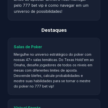
pelo 777 bet vip é como navegar em um
universo de possibilidades!
Destaques
Salas de Poker
Mergulhe no universo estratégico do poker com
nossas 47+ salas temáticas. Do Texas Hold'em ao
Omaha, desafie jogadores de todos os níveis em
mesas com diferentes limites de aposta.
Desvende blefes, calcule probabilidades e
mostre suas habilidades para se tornar o mestre
do poker no 777 bet vip!
Virtual Sports