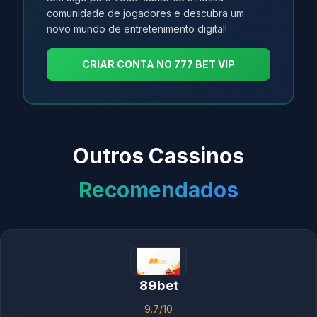
comunidade de jogadores e descubra um
novo mundo de entretenimento digital!
CRIAR CONTA NO 777 BET VIP
Outros Cassinos
Recomendados
89bet
9.7/10