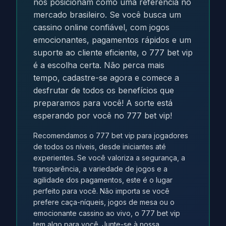
nos posicionam como uma referência no
mercado brasileiro. Se você busca um
cassino online confiável, com jogos
emocionantes, pagamentos rápidos e um
suporte ao cliente eficiente, o 777 bet vip
é a escolha certa. Não perca mais
tempo, cadastre-se agora e comece a
desfrutar de todos os benefícios que
preparamos para você! A sorte está
esperando por você no 777 bet vip!
Recomendamos o 777 bet vip para jogadores
de todos os níveis, desde iniciantes até
experientes. Se você valoriza a segurança, a
transparência, a variedade de jogos e a
agilidade dos pagamentos, este é o lugar
perfeito para você. Não importa se você
prefere caça-níqueis, jogos de mesa ou o
emocionante cassino ao vivo, o 777 bet vip
tem algo para você. Junte-se à nossa