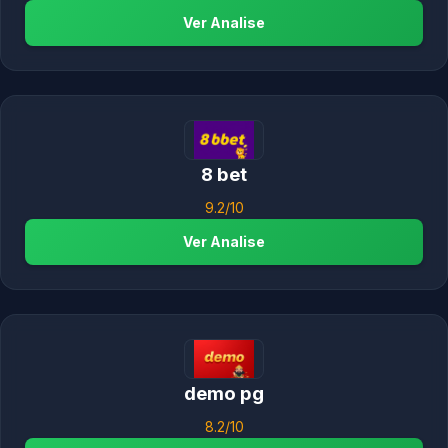
Ver Analise
8 bet
9.2/10
Ver Analise
demo pg
8.2/10