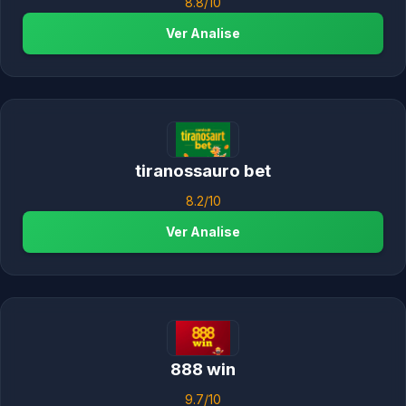
8.8/10
Ver Analise
tiranossauro bet
8.2/10
Ver Analise
888 win
9.7/10