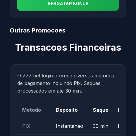
RESGATAR BONUS
Outras Promocoes
Transacoes Financeiras
O 777 bet login oferece diversos metodos
de pagamento incluindo Pix. Saques
processados em ate 30 min.
Metodo
Deposito
Saque
Minimo
PIX
Instantaneo
30 min
R$ 10