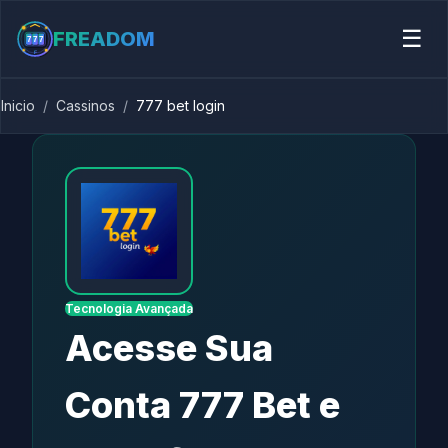
☰
FREADOM
Inicio
/
Cassinos
/
777 bet login
Tecnologia Avançada
Acesse Sua
Conta 777 Bet e