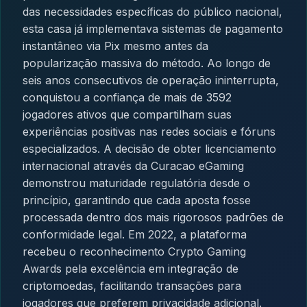
das necessidades específicas do público nacional,
esta casa já implementava sistemas de pagamento
instantâneo via Pix mesmo antes da
popularização massiva do método. Ao longo de
seis anos consecutivos de operação ininterrupta,
conquistou a confiança de mais de 3592
jogadores ativos que compartilham suas
experiências positivas nas redes sociais e fóruns
especializados. A decisão de obter licenciamento
internacional através da Curacao eGaming
demonstrou maturidade regulatória desde o
princípio, garantindo que cada aposta fosse
processada dentro dos mais rigorosos padrões de
conformidade legal. Em 2022, a plataforma
recebeu o reconhecimento Crypto Gaming
Awards pela excelência em integração de
criptomoedas, facilitando transações para
jogadores que preferem privacidade adicional.