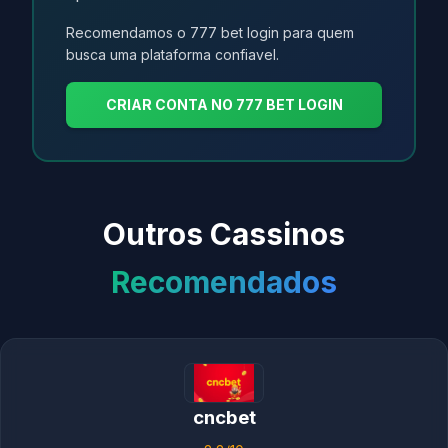
Recomendamos o 777 bet login para quem
busca uma plataforma confiavel.
CRIAR CONTA NO 777 BET LOGIN
Outros Cassinos
Recomendados
cncbet