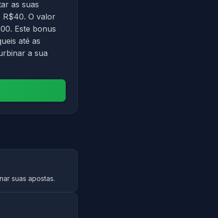
ar as suas
o R$40. O valor
500. Este bonus
ueis até as
urbinar a sua
ar suas apostas.