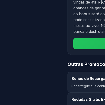
vindas de ate R$
chances de ganhar
do bonus será co
pode ser utilizad
mesas ao vivo. Nã
banca e desfrutar
Outras Promoc
Bonus de Recarg
Recarregue sua cont
Rodadas Gratis E