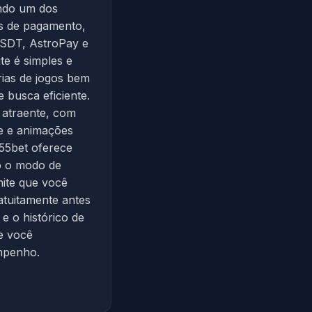
ando um dos
s de pagamento,
USDT, AstroPay e
te é simples e
ias de jogos bem
e busca eficiente.
 atraente, com
de e animações
755bet oferece
o o modo de
ite que você
atuitamente antes
 e o histórico de
e você
mpenho.