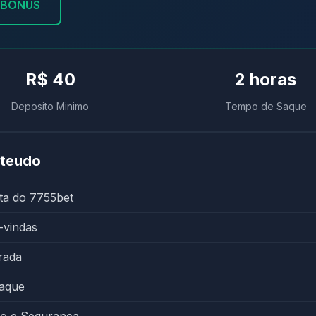
 BONUS
R$ 40
2 horas
Deposito Minimo
Tempo de Saque
nteudo
eta do 7755bet
-vindas
irada
taque