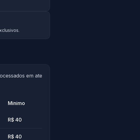
xclusivos.
rocessados em ate
Minimo
R$ 40
R$ 40