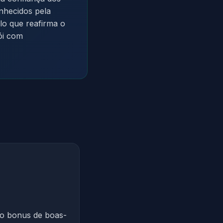
nhecidos pela
lo que reafirma o
ói com
so bonus de boas-