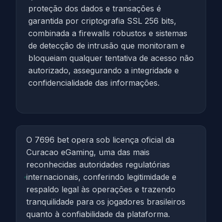
proteção dos dados e transações é
garantida por criptografia SSL 256 bits,
combinada a firewalls robustos e sistemas
de detecção de intrusão que monitoram e
bloqueiam qualquer tentativa de acesso não
autorizado, assegurando a integridade e
confidencialidade das informações.
O 7696 bet opera sob licença oficial da
Curacao eGaming, uma das mais
reconhecidas autoridades regulatórias
internacionais, conferindo legitimidade e
respaldo legal às operações e trazendo
tranquilidade para os jogadores brasileiros
quanto à confiabilidade da plataforma.