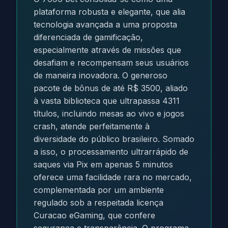
detalhando os canais e qualidade do
plataforma robusta e elegante, que alia
suporte.
tecnologia avançada a uma proposta
diferenciada de gamificação,
especialmente através de missões que
desafiam e recompensam seus usuários
de maneira inovadora. O generoso
pacote de bônus de até R$ 3500, aliado
à vasta biblioteca que ultrapassa 4311
títulos, incluindo mesas ao vivo e jogos
crash, atende perfeitamente à
diversidade do público brasileiro. Somado
a isso, o processamento ultrarrápido de
saques via Pix em apenas 5 minutos
oferece uma facilidade rara no mercado,
complementada por um ambiente
regulado sob a respeitada licença
Curacao eGaming, que confere