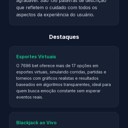
agradável. São 136 palavras de descrição
que refletem o cuidado com todos os
aspectos da experiência do usuário.
Destaques
Esportes Virtuais
O 7696 bet oferece mais de 17 opções em
esportes virtuais, simulando corridas, partidas e
torneios com gráficos realistas e resultados
baseados em algoritmos transparentes, ideal para
quem busca emoção constante sem esperar
eventos reais.
Blackjack ao Vivo