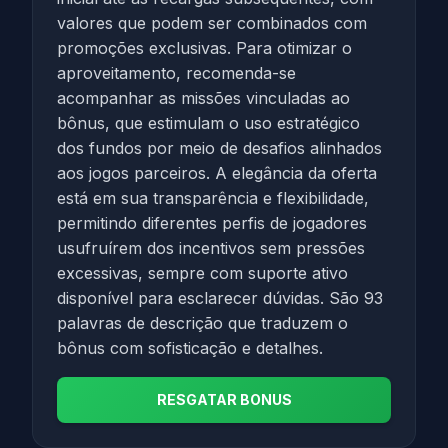
valores que podem ser combinados com
promoções exclusivas. Para otimizar o
aproveitamento, recomenda-se
acompanhar as missões vinculadas ao
bônus, que estimulam o uso estratégico
dos fundos por meio de desafios alinhados
aos jogos parceiros. A elegância da oferta
está em sua transparência e flexibilidade,
permitindo diferentes perfis de jogadores
usufruírem dos incentivos sem pressões
excessivas, sempre com suporte ativo
disponível para esclarecer dúvidas. São 93
palavras de descrição que traduzem o
bônus com sofisticação e detalhes.
RESGATAR BONUS