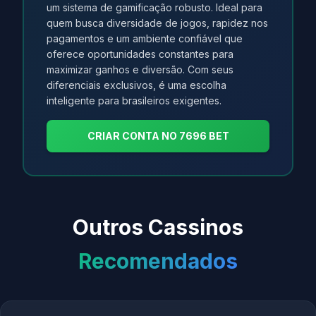
um sistema de gamificação robusto. Ideal para
quem busca diversidade de jogos, rapidez nos
pagamentos e um ambiente confiável que
oferece oportunidades constantes para
maximizar ganhos e diversão. Com seus
diferenciais exclusivos, é uma escolha
inteligente para brasileiros exigentes.
CRIAR CONTA NO 7696 BET
Outros Cassinos
Recomendados