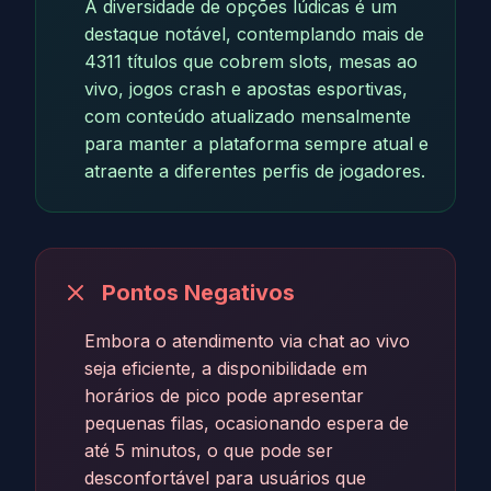
A diversidade de opções lúdicas é um
destaque notável, contemplando mais de
4311 títulos que cobrem slots, mesas ao
vivo, jogos crash e apostas esportivas,
com conteúdo atualizado mensalmente
para manter a plataforma sempre atual e
atraente a diferentes perfis de jogadores.
Pontos Negativos
Embora o atendimento via chat ao vivo
seja eficiente, a disponibilidade em
horários de pico pode apresentar
pequenas filas, ocasionando espera de
até 5 minutos, o que pode ser
desconfortável para usuários que