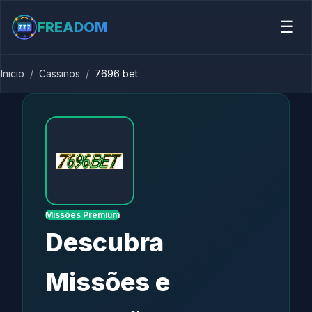
☰
FREADOM
Inicio
/
Cassinos
/
7696 bet
Missões Premium
Descubra
Missões e