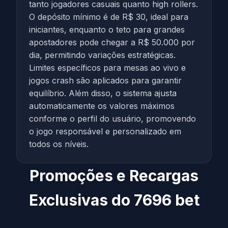
tanto jogadores casuais quanto high rollers.
O depósito mínimo é de R$ 30, ideal para
iniciantes, enquanto o teto para grandes
apostadores pode chegar a R$ 50.000 por
dia, permitindo variações estratégicas.
Limites específicos para mesas ao vivo e
jogos crash são aplicados para garantir
equilíbrio. Além disso, o sistema ajusta
automaticamente os valores máximos
conforme o perfil do usuário, promovendo
o jogo responsável e personalizado em
todos os níveis.
Promoções e Recargas
Exclusivas do 7696 bet