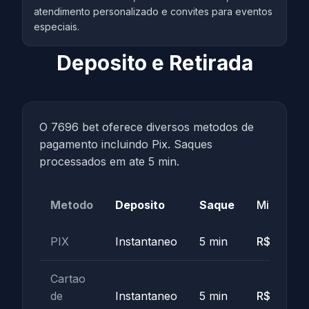
atendimento personalizado e convites para eventos
especiais.
Deposito e Retirada
O 7696 bet oferece diversos metodos de
pagamento incluindo Pix. Saques
processados em ate 5 min.
Metodo
Deposito
Saque
Minimo
PIX
Instantaneo
5 min
R$ 30
Cartao
de
Instantaneo
5 min
R$ 30