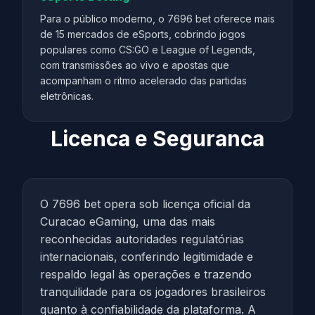
Para o público moderno, o 7696 bet oferece mais
de 15 mercados de eSports, cobrindo jogos
populares como CS:GO e League of Legends,
com transmissões ao vivo e apostas que
acompanham o ritmo acelerado das partidas
eletrônicas.
Licenca e Seguranca
O 7696 bet opera sob licença oficial da
Curacao eGaming, uma das mais
reconhecidas autoridades regulatórias
internacionais, conferindo legitimidade e
respaldo legal às operações e trazendo
tranquilidade para os jogadores brasileiros
quanto à confiabilidade da plataforma. A