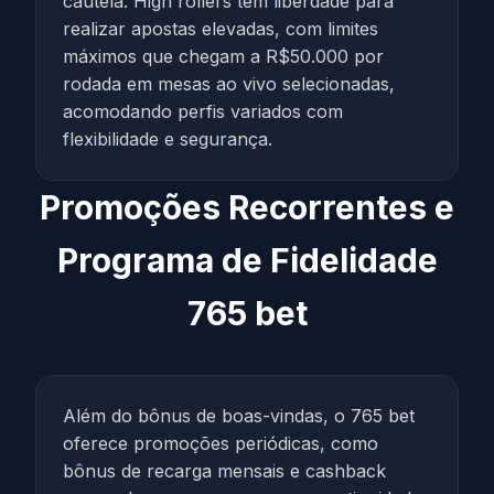
cautela. High rollers têm liberdade para
realizar apostas elevadas, com limites
máximos que chegam a R$50.000 por
rodada em mesas ao vivo selecionadas,
acomodando perfis variados com
flexibilidade e segurança.
Promoções Recorrentes e
Programa de Fidelidade
765 bet
Além do bônus de boas-vindas, o 765 bet
oferece promoções periódicas, como
bônus de recarga mensais e cashback