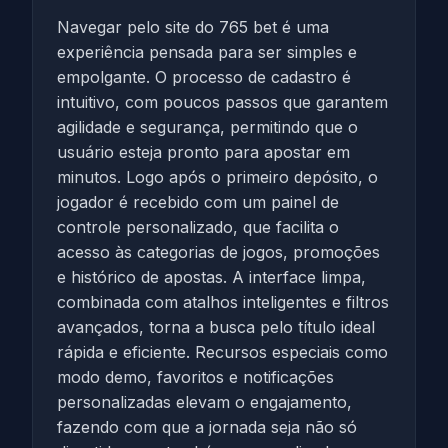
Navegar pelo site do 765 bet é uma
experiência pensada para ser simples e
empolgante. O processo de cadastro é
intuitivo, com poucos passos que garantem
agilidade e segurança, permitindo que o
usuário esteja pronto para apostar em
minutos. Logo após o primeiro depósito, o
jogador é recebido com um painel de
controle personalizado, que facilita o
acesso às categorias de jogos, promoções
e histórico de apostas. A interface limpa,
combinada com atalhos inteligentes e filtros
avançados, torna a busca pelo título ideal
rápida e eficiente. Recursos especiais como
modo demo, favoritos e notificações
personalizadas elevam o engajamento,
fazendo com que a jornada seja não só