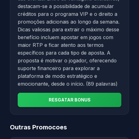
destacam-se a possibilidade de acumular
créditos para o programa VIP e o direito a
promoções adicionais ao longo da semana.
Dicas valiosas para extrair o máximo desse
benefício incluem apostar em jogos com
maior RTP e ficar atento aos termos
específicos para cada tipo de aposta. A
proposta é motivar o jogador, oferecendo
suporte financeiro para explorar a
plataforma de modo estratégico e
emocionante, desde o início. (89 palavras)
RESGATAR BONUS
Outras Promocoes