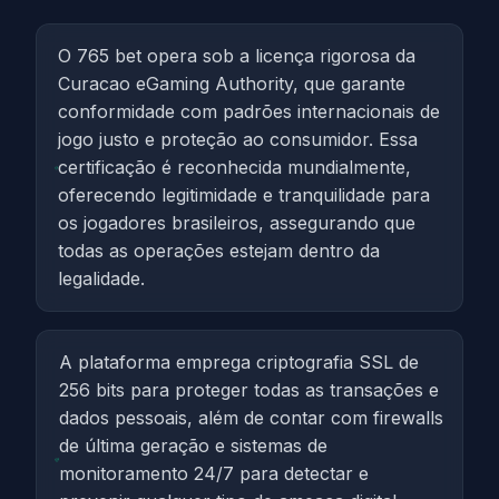
O 765 bet opera sob a licença rigorosa da
Curacao eGaming Authority, que garante
conformidade com padrões internacionais de
jogo justo e proteção ao consumidor. Essa
certificação é reconhecida mundialmente,
oferecendo legitimidade e tranquilidade para
os jogadores brasileiros, assegurando que
todas as operações estejam dentro da
legalidade.
A plataforma emprega criptografia SSL de
256 bits para proteger todas as transações e
dados pessoais, além de contar com firewalls
de última geração e sistemas de
monitoramento 24/7 para detectar e