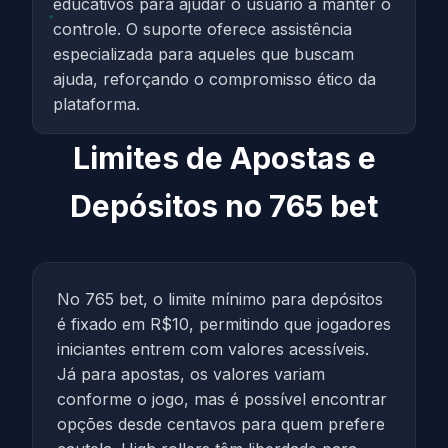
educativos para ajudar o usuário a manter o
controle. O suporte oferece assistência
especializada para aqueles que buscam
ajuda, reforçando o compromisso ético da
plataforma.
Limites de Apostas e
Depósitos no 765 bet
No 765 bet, o limite mínimo para depósitos
é fixado em R$10, permitindo que jogadores
iniciantes entrem com valores acessíveis.
Já para apostas, os valores variam
conforme o jogo, mas é possível encontrar
opções desde centavos para quem prefere