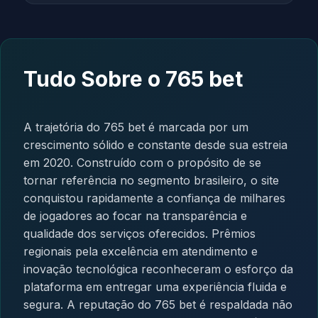
Tudo Sobre o 765 bet
A trajetória do 765 bet é marcada por um
crescimento sólido e constante desde sua estreia
em 2020. Construído com o propósito de se
tornar referência no segmento brasileiro, o site
conquistou rapidamente a confiança de milhares
de jogadores ao focar na transparência e
qualidade dos serviços oferecidos. Prêmios
regionais pela excelência em atendimento e
inovação tecnológica reconheceram o esforço da
plataforma em entregar uma experiência fluida e
segura. A reputação do 765 bet é respaldada não