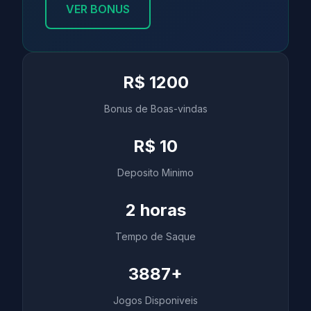
VER BONUS
R$ 1200
Bonus de Boas-vindas
R$ 10
Deposito Minimo
2 horas
Tempo de Saque
3887+
Jogos Disponiveis