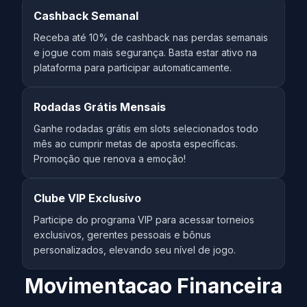
Cashback Semanal
Receba até 10% de cashback nas perdas semanais
e jogue com mais segurança. Basta estar ativo na
plataforma para participar automaticamente.
Rodadas Grátis Mensais
Ganhe rodadas grátis em slots selecionados todo
mês ao cumprir metas de aposta específicas.
Promoção que renova a emoção!
Clube VIP Exclusivo
Participe do programa VIP para acessar torneios
exclusivos, gerentes pessoais e bônus
personalizados, elevando seu nível de jogo.
Movimentacao Financeira