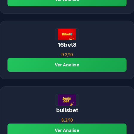
16bet8
9.2/10
Ver Analise
bullsbet
8.3/10
Ver Analise