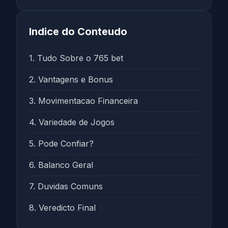
Indice do Conteudo
1. Tudo Sobre o 765 bet
2. Vantagens e Bonus
3. Movimentacao Financeira
4. Variedade de Jogos
5. Pode Confiar?
6. Balanco Geral
7. Duvidas Comuns
8. Veredicto Final