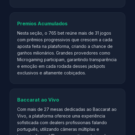
Premios Acumulados
Nesta seção, o 765 bet reúne mais de 31 jogos
com prêmios progressivos que crescem a cada
aposta feita na plataforma, criando a chance de
ganhos milionários. Grandes provedores como
Microgaming participam, garantindo transparência
e emoção em cada rodada desses jackpots
exclusivos e altamente cobiçados.
Baccarat ao Vivo
Com mais de 27 mesas dedicadas ao Baccarat ao
Vivo, a plataforma oferece uma experiência
sofisticada com dealers profissionais falando
português, utilizando câmeras múltiplas e