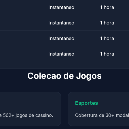
Instantaneo
1 hora
Instantaneo
1 hora
Instantaneo
1 hora
l
Instantaneo
1 hora
Colecao de Jogos
Esportes
e 562+ jogos de cassino.
Cobertura de 30+ modali