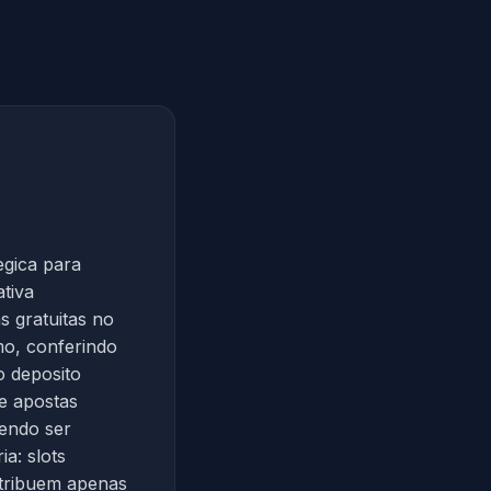
egica para
ativa
 gratuitas no
mo, conferindo
o deposito
de apostas
vendo ser
a: slots
ntribuem apenas