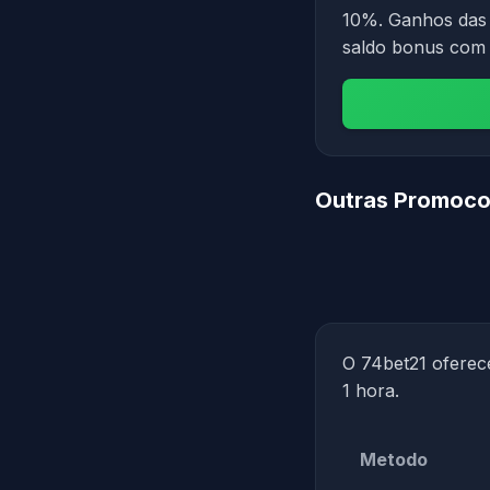
10%. Ganhos das r
saldo bonus com v
Outras Promoc
O 74bet21 oferec
1 hora.
Metodo