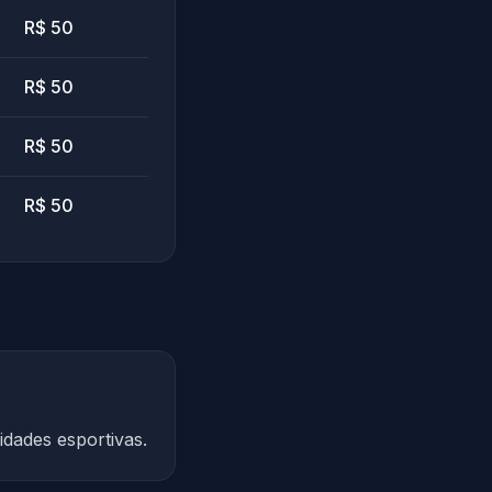
R$ 50
R$ 50
R$ 50
R$ 50
dades esportivas.