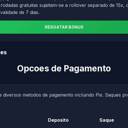
odadas gratuitas sujeitam-se a rollover separado de 15x,
alidade de 7 dias.
RESGATAR BONUS
oes
Opcoes de Pagamento
e diversos metodos de pagamento incluindo Pix. Saques p
Deposito
Saque