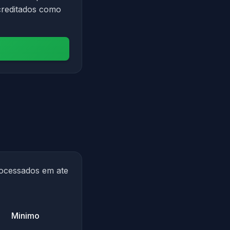
 creditados como
rocessados em ate
Minimo