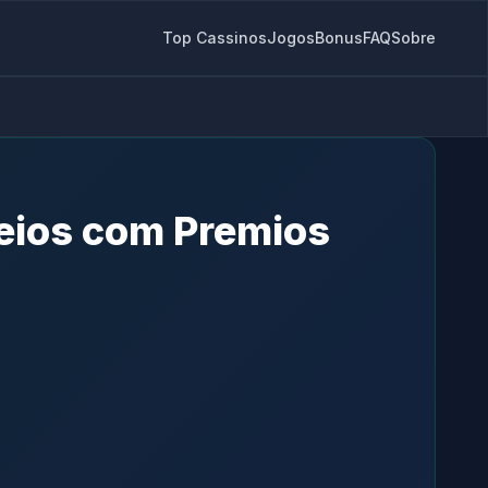
Top Cassinos
Jogos
Bonus
FAQ
Sobre
eios com Premios