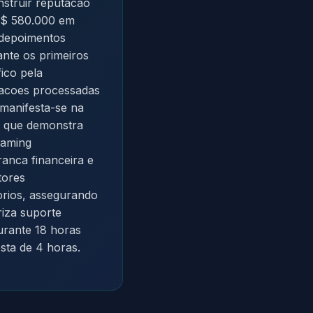
nstruir reputacao
 R$ 580.000 em
 depoimentos
ante os primeiros
ico pela
sacoes processadas
manifesta-se na
r que demonstra
Gaming
anca financeira e
tores
orios, assegurando
riza suporte
urante 18 horas
sta de 4 horas.