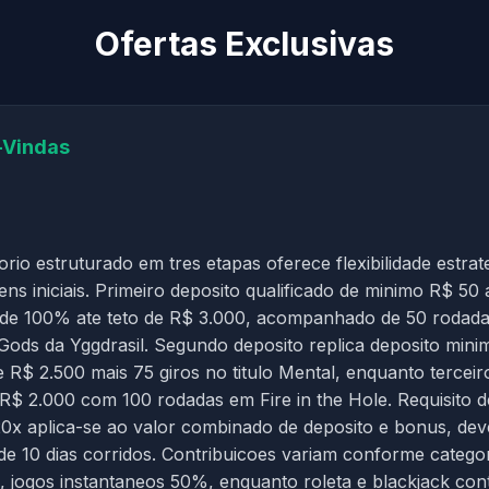
Ofertas Exclusivas
-Vindas
orio estruturado em tres etapas oferece flexibilidade estrat
ns iniciais. Primeiro deposito qualificado de minimo R$ 50 
de 100% ate teto de R$ 3.000, acompanhado de 50 rodadas
e Gods da Yggdrasil. Segundo deposito replica deposito mini
R$ 2.500 mais 75 giros no titulo Mental, enquanto terceir
R$ 2.000 com 100 rodadas em Fire in the Hole. Requisito 
20x aplica-se ao valor combinado de deposito e bonus, de
e 10 dias corridos. Contribuicoes variam conforme categori
 jogos instantaneos 50%, enquanto roleta e blackjack co