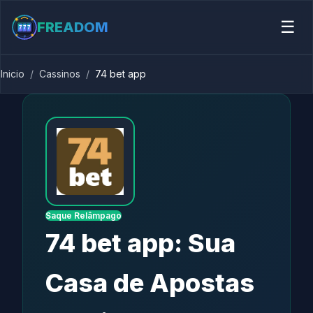
☰
FREADOM
Inicio
/
Cassinos
/
74 bet app
Saque Relâmpago
74 bet app: Sua
Casa de Apostas