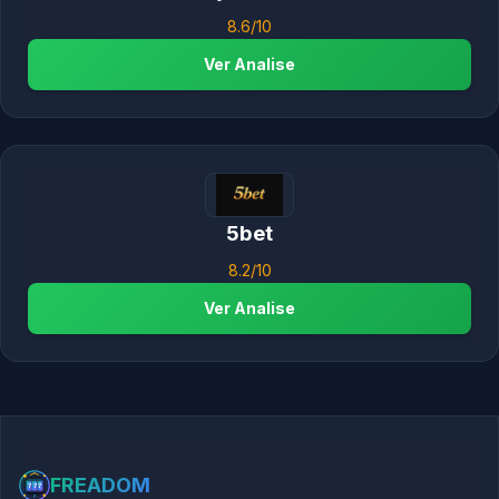
8.6/10
Ver Analise
5bet
8.2/10
Ver Analise
FREADOM