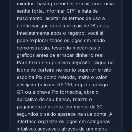
minutos: basta preencher e-mail, criar uma
senha forte, informar CPF e data de
nascimento, aceitar os termos de uso e
confirmar que você tem mais de 18 anos.
Imediatamente após o registro, você já
pode explorar todos os jogos em modo
demonstração, testando mecânicas e
gráficos antes de arriscar dinheiro real.
Para fazer seu primeiro depósito, clique no
ícone de carteira no canto superior direito,
escolha Pix como método, insira o valor
desejado (mínimo R$ 25), copie o código
QR ou a chave Pix fornecida, abra o
aplicativo do seu banco, realize o
pagamento e pronto: em menos de 30
segundos o saldo aparece na sua conta. A
interface organiza os jogos em categorias
intuitivas acessíveis através de um menu