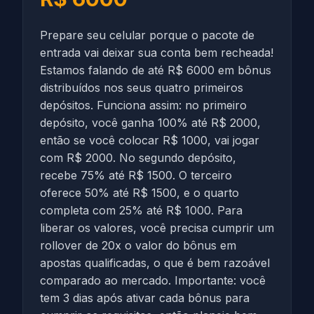
Prepare seu celular porque o pacote de
entrada vai deixar sua conta bem recheada!
Estamos falando de até R$ 6000 em bônus
distribuídos nos seus quatro primeiros
depósitos. Funciona assim: no primeiro
depósito, você ganha 100% até R$ 2000,
então se você colocar R$ 1000, vai jogar
com R$ 2000. No segundo depósito,
recebe 75% até R$ 1500. O terceiro
oferece 50% até R$ 1500, e o quarto
completa com 25% até R$ 1000. Para
liberar os valores, você precisa cumprir um
rollover de 20x o valor do bônus em
apostas qualificadas, o que é bem razoável
comparado ao mercado. Importante: você
tem 3 dias após ativar cada bônus para