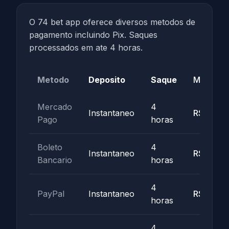
O 74 bet app oferece diversos metodos de
pagamento incluindo Pix. Saques
processados em ate 4 horas.
Metodo
Deposito
Saque
Minimo
Mercado
4
Instantaneo
R$ 25
Pago
horas
Boleto
4
Instantaneo
R$ 25
Bancario
horas
4
PayPal
Instantaneo
R$ 25
horas
4