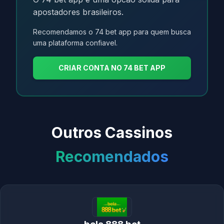
apostadores brasileiros.
Recomendamos o 74 bet app para quem busca
uma plataforma confiavel.
CRIAR CONTA NO 74 BET APP
Outros Cassinos
Recomendados