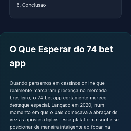
8. Conclusao
O Que Esperar do 74 bet
app
Quando pensamos em cassinos online que
realmente marcaram presença no mercado
brasileiro, o 74 bet app certamente merece
destaque especial. Lançado em 2020, num
momento em que o país começava a abraçar de
vez as apostas digitais, essa plataforma soube se
posicionar de maneira inteligente ao focar na