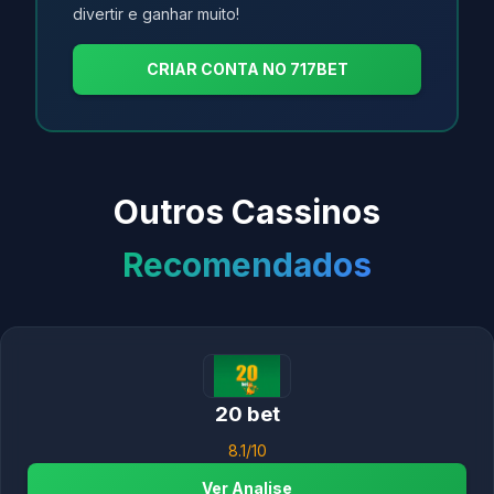
divertir e ganhar muito!
CRIAR CONTA NO 717BET
Outros Cassinos
Recomendados
20 bet
8.1/10
Ver Analise