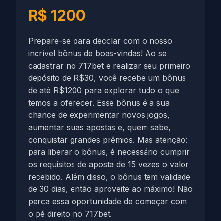
R$ 1200
Prepare-se para decolar com o nosso
incrível bônus de boas-vindas! Ao se
cadastrar no 717bet e realizar seu primeiro
depósito de R$30, você recebe um bônus
de até R$1200 para explorar tudo o que
temos a oferecer. Esse bônus é a sua
chance de experimentar novos jogos,
aumentar suas apostas e, quem sabe,
conquistar grandes prêmios. Mas atenção:
para liberar o bônus, é necessário cumprir
os requisitos de aposta de 15 vezes o valor
recebido. Além disso, o bônus tem validade
de 30 dias, então aproveite ao máximo! Não
perca essa oportunidade de começar com
o pé direito no 717bet.