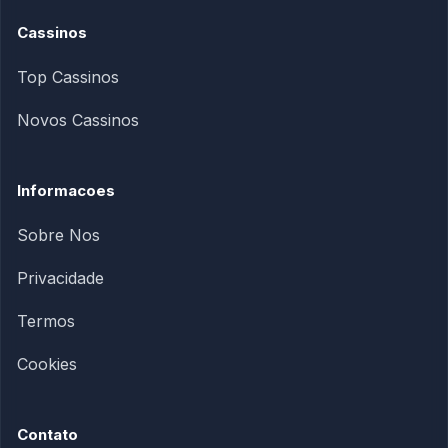
Cassinos
Top Cassinos
Novos Cassinos
Informacoes
Sobre Nos
Privacidade
Termos
Cookies
Contato