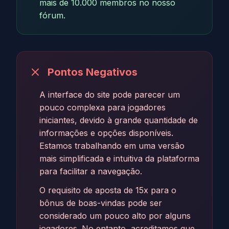
mais de 10.000 membros no nosso
fórum.
Pontos Negativos
A interface do site pode parecer um
pouco complexa para jogadores
iniciantes, devido à grande quantidade de
informações e opções disponíveis.
Estamos trabalhando em uma versão
mais simplificada e intuitiva da plataforma
para facilitar a navegação.
O requisito de aposta de 15x para o
bônus de boas-vindas pode ser
considerado um pouco alto por alguns
jogadores. No entanto, acreditamos que