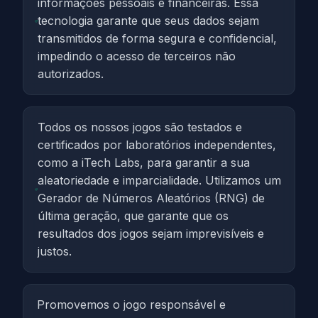
informações pessoais e financeiras. Essa
tecnologia garante que seus dados sejam
transmitidos de forma segura e confidencial,
impedindo o acesso de terceiros não
autorizados.
Todos os nossos jogos são testados e
certificados por laboratórios independentes,
como a iTech Labs, para garantir a sua
aleatoriedade e imparcialidade. Utilizamos um
Gerador de Números Aleatórios (RNG) de
última geração, que garante que os
resultados dos jogos sejam imprevisíveis e
justos.
Promovemos o jogo responsável e