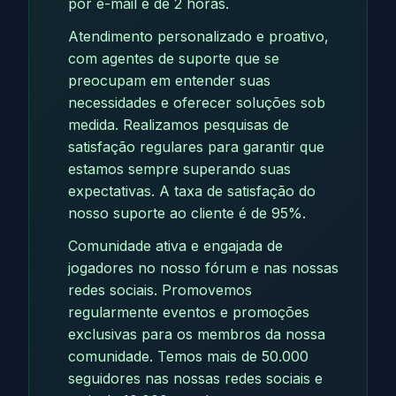
por e-mail é de 2 horas.
Atendimento personalizado e proativo,
com agentes de suporte que se
preocupam em entender suas
necessidades e oferecer soluções sob
medida. Realizamos pesquisas de
satisfação regulares para garantir que
estamos sempre superando suas
expectativas. A taxa de satisfação do
nosso suporte ao cliente é de 95%.
Comunidade ativa e engajada de
jogadores no nosso fórum e nas nossas
redes sociais. Promovemos
regularmente eventos e promoções
exclusivas para os membros da nossa
comunidade. Temos mais de 50.000
seguidores nas nossas redes sociais e