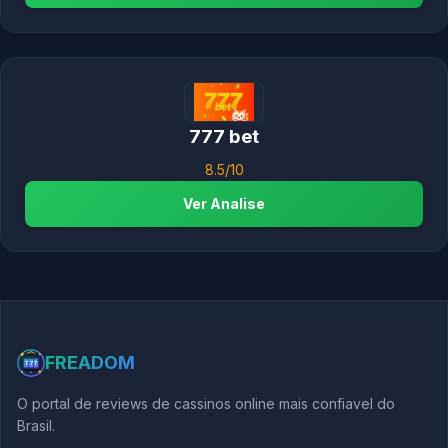
777 bet
8.5/10
Ver Analise
FREADOM
O portal de reviews de cassinos online mais confiavel do
Brasil.