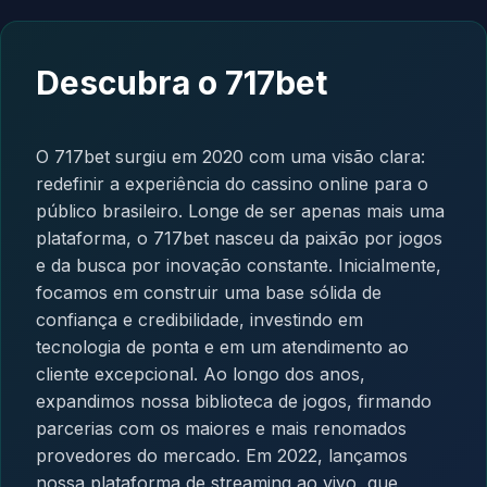
Descubra o 717bet
O 717bet surgiu em 2020 com uma visão clara:
redefinir a experiência do cassino online para o
público brasileiro. Longe de ser apenas mais uma
plataforma, o 717bet nasceu da paixão por jogos
e da busca por inovação constante. Inicialmente,
focamos em construir uma base sólida de
confiança e credibilidade, investindo em
tecnologia de ponta e em um atendimento ao
cliente excepcional. Ao longo dos anos,
expandimos nossa biblioteca de jogos, firmando
parcerias com os maiores e mais renomados
provedores do mercado. Em 2022, lançamos
nossa plataforma de streaming ao vivo, que