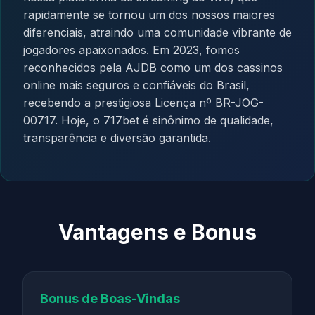
rapidamente se tornou um dos nossos maiores
diferenciais, atraindo uma comunidade vibrante de
jogadores apaixonados. Em 2023, fomos
reconhecidos pela AJDB como um dos cassinos
online mais seguros e confiáveis do Brasil,
recebendo a prestigiosa Licença nº BR-JOG-
00717. Hoje, o 717bet é sinônimo de qualidade,
transparência e diversão garantida.
Vantagens e Bonus
Bonus de Boas-Vindas