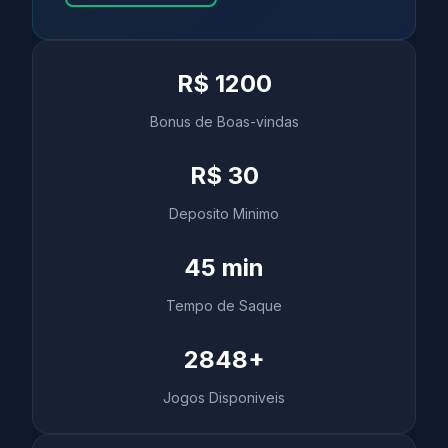
R$ 1200
Bonus de Boas-vindas
R$ 30
Deposito Minimo
45 min
Tempo de Saque
2848+
Jogos Disponiveis