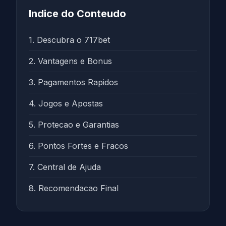
Indice do Conteudo
1. Descubra o 717bet
2. Vantagens e Bonus
3. Pagamentos Rapidos
4. Jogos e Apostas
5. Protecao e Garantias
6. Pontos Fortes e Fracos
7. Central de Ajuda
8. Recomendacao Final