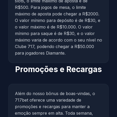
slots, o limite máximo de aposta é de
R$500. Para jogos de mesa, o limite
máximo de aposta pode chegar a R$2000.
O valor mínimo para depósito é de R$30, e
o valor máximo é de R$10.000. O valor
mínimo para saque é de R$30, e o valor
máximo varia de acordo com o seu nível no
Clube 717, podendo chegar a R$50.000
para jogadores Diamante.
Promoções e Recargas
Além do nosso bônus de boas-vindas, o
717bet oferece uma variedade de
promoções e recargas para manter a
emoção sempre em alta. Toda semana,