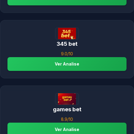
345 bet
9.0/10
Ver Analise
games bet
8.9/10
Ver Analise