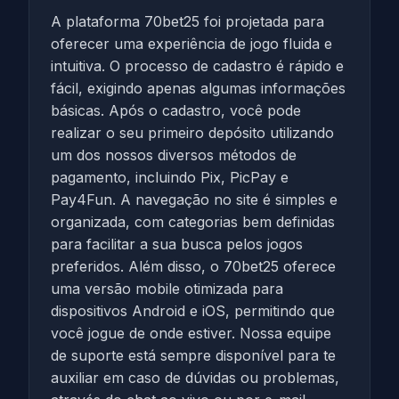
A plataforma 70bet25 foi projetada para
oferecer uma experiência de jogo fluida e
intuitiva. O processo de cadastro é rápido e
fácil, exigindo apenas algumas informações
básicas. Após o cadastro, você pode
realizar o seu primeiro depósito utilizando
um dos nossos diversos métodos de
pagamento, incluindo Pix, PicPay e
Pay4Fun. A navegação no site é simples e
organizada, com categorias bem definidas
para facilitar a sua busca pelos jogos
preferidos. Além disso, o 70bet25 oferece
uma versão mobile otimizada para
dispositivos Android e iOS, permitindo que
você jogue de onde estiver. Nossa equipe
de suporte está sempre disponível para te
auxiliar em caso de dúvidas ou problemas,