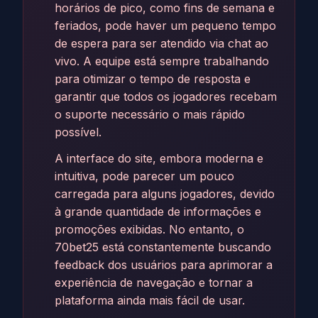
horários de pico, como fins de semana e
feriados, pode haver um pequeno tempo
de espera para ser atendido via chat ao
vivo. A equipe está sempre trabalhando
para otimizar o tempo de resposta e
garantir que todos os jogadores recebam
o suporte necessário o mais rápido
possível.
A interface do site, embora moderna e
intuitiva, pode parecer um pouco
carregada para alguns jogadores, devido
à grande quantidade de informações e
promoções exibidas. No entanto, o
70bet25 está constantemente buscando
feedback dos usuários para aprimorar a
experiência de navegação e tornar a
plataforma ainda mais fácil de usar.