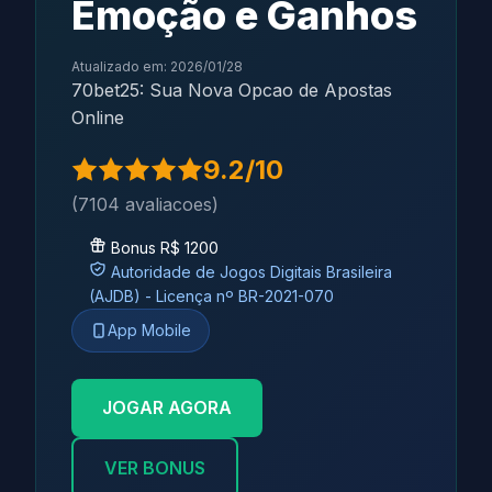
Emoção e Ganhos
Atualizado em: 2026/01/28
70bet25: Sua Nova Opcao de Apostas
Online
9.2/10
(7104 avaliacoes)
Bonus R$ 1200
Autoridade de Jogos Digitais Brasileira
(AJDB) - Licença nº BR-2021-070
App Mobile
JOGAR AGORA
VER BONUS