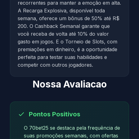
recorrentes para manter a emoção em alta.
A Recarga Explosiva, disponível toda
semana, oferece um bônus de 50% até R$
200. O Cashback Semanal garante que
você receba de volta até 10% do valor
gasto em jogos. E o Torneio de Slots, com
premiações em dinheiro, é a oportunidade
perfeita para testar suas habilidades e
competir com outros jogadores.
Nossa Avaliacao
Pontos Positivos
O 70bet25 se destaca pela frequência de
suas promoções semanais, com ofertas