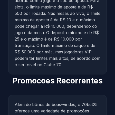
acordo com o jogo e o tipo de aposta. Para
slots, o limite máximo de aposta é de R$
500 por rodada. Nas mesas ao vivo, o limite
mínimo de aposta é de R$ 10 e o máximo
pode chegar a R$ 10.000, dependendo do
jogo e da mesa. O depósito mínimo é de R$
25 e o máximo é de R$ 10.000 por
transação. O limite máximo de saque é de
R$ 50.000 por mês, mas jogadores VIP
podem ter limites mais altos, de acordo com
o seu nível no Clube 70.
Promocoes Recorrentes
Além do bônus de boas-vindas, o 70bet25
oferece uma variedade de promoções