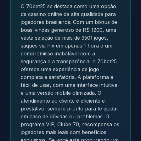
O 70bet25 se destaca como uma opção
de cassino online de alta qualidade para
jogadores brasileiros. Com um bônus de
boas-vindas generoso de R$ 1200, uma
vasta seleção de mais de 3501 jogos,
saques via Pix em apenas 1 hora e um
compromisso inabalável com a
segurança e a transparência, o 70bet25
oferece uma experiência de jogo
completa e satisfatória. A plataforma é
fácil de usar, com uma interface intuitiva
e uma versão mobile otimizada. O
atendimento ao cliente é eficiente e
prestativo, sempre pronto para te ajudar
em caso de dúvidas ou problemas. O
programa VIP, Clube 70, recompensa os
jogadores mais leais com benefícios
exclusivos. Se você está procurando um