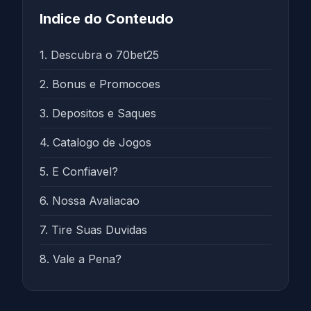
Indice do Conteudo
1. Descubra o 70bet25
2. Bonus e Promocoes
3. Depositos e Saques
4. Catalogo de Jogos
5. E Confiavel?
6. Nossa Avaliacao
7. Tire Suas Duvidas
8. Vale a Pena?