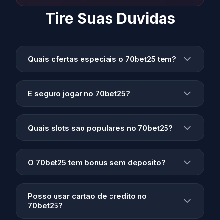
Tire Suas Duvidas
Quais ofertas especiais o 70bet25 tem?
O 70bet25 oferece uma variedade de
ofertas especiais, incluindo bônus de
E seguro jogar no 70bet25?
depósito, rodadas grátis, cashback semanal
Sim, o 70bet25 é um cassino online
e torneios com premiações em dinheiro.
totalmente seguro e confiável. Operamos
Fique de olho na nossa seção de
Quais slots sao populares no 70bet25?
sob a licença nº BR-2021-070 emitida pela
promoções para não perder nenhuma
No 70bet25, alguns dos slots mais
AJDB, o que garante que cumprimos
oportunidade. Além disso, o Clube 70,
populares incluem Book of Dead,
rigorosos padrões de segurança, justiça e
O 70bet25 tem bonus sem deposito?
nosso programa VIP, oferece benefícios
Starburst, Gonzo's Quest e Mega Moolah.
transparência. Utilizamos tecnologia de
exclusivos para os jogadores mais leais,
No momento, o 70bet25 não oferece um
Esses jogos são conhecidos por seus
criptografia SSL de última geração para
como bônus personalizados, gerente de
bônus sem depósito. No entanto, estamos
gráficos impressionantes, recursos
Posso usar cartao de credito no
proteger suas informações pessoais e
conta pessoal e convites para eventos VIP.
sempre buscando novas formas de
70bet25?
inovadores e potencial de ganhos elevados.
financeiras, e realizamos auditorias
recompensar nossos jogadores, e essa