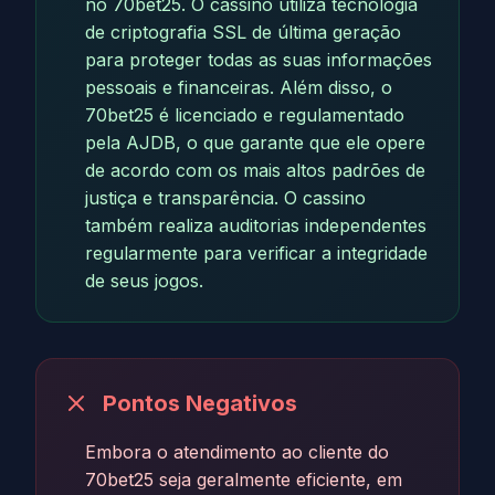
no 70bet25. O cassino utiliza tecnologia
de criptografia SSL de última geração
para proteger todas as suas informações
pessoais e financeiras. Além disso, o
70bet25 é licenciado e regulamentado
pela AJDB, o que garante que ele opere
de acordo com os mais altos padrões de
justiça e transparência. O cassino
também realiza auditorias independentes
regularmente para verificar a integridade
de seus jogos.
Pontos Negativos
Embora o atendimento ao cliente do
70bet25 seja geralmente eficiente, em