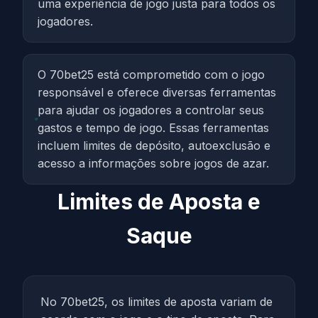
uma experiência de jogo justa para todos os
jogadores.
O 70bet25 está comprometido com o jogo
responsável e oferece diversas ferramentas
para ajudar os jogadores a controlar seus
gastos e tempo de jogo. Essas ferramentas
incluem limites de depósito, autoexclusão e
acesso a informações sobre jogos de azar.
Limites de Aposta e
Saque
No 70bet25, os limites de aposta variam de