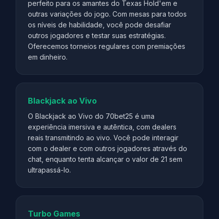
perfeito para os amantes do Texas Hold'em e
outras variações do jogo. Com mesas para todos
os níveis de habilidade, você pode desafiar
outros jogadores e testar suas estratégias.
Oferecemos torneios regulares com premiações
em dinheiro.
Blackjack ao Vivo
O Blackjack ao Vivo do 70bet25 é uma
experiência imersiva e autêntica, com dealers
reais transmitindo ao vivo. Você pode interagir
com o dealer e com outros jogadores através do
chat, enquanto tenta alcançar o valor de 21 sem
ultrapassá-lo.
Turbo Games