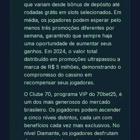
que variam desde bônus de depósito até
rodadas grátis em slots selecionados. Em
média, os jogadores podem esperar pelo
menos três promoções diferentes por
semana, garantindo que sempre haja
uma oportunidade de aumentar seus
ganhos. Em 2024, o valor total
distribuído em promoções ultrapassou a
marca de R$ 5 milhões, demonstrando o
compromisso do cassino em
recompensar seus jogadores.
O Clube 70, programa VIP do 70bet25, é
um dos mais generosos do mercado
brasileiro. Os jogadores podem ascender
a cinco níveis distintos, cada um com
benefícios cada vez mais exclusivos. No
nível Diamante, os jogadores desfrutam