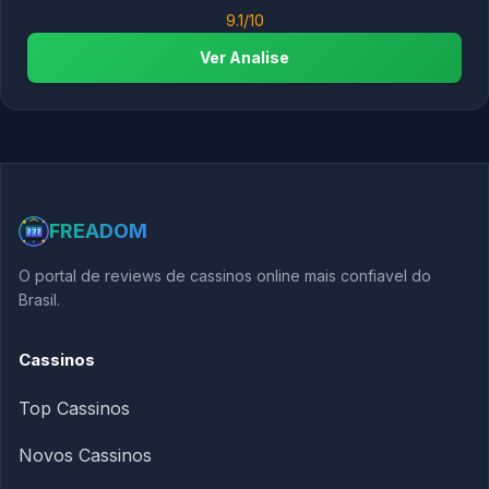
9.1/10
Ver Analise
FREADOM
O portal de reviews de cassinos online mais confiavel do
Brasil.
Cassinos
Top Cassinos
Novos Cassinos