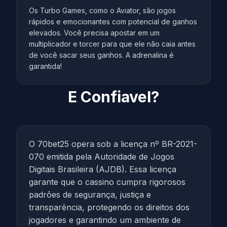
Os Turbo Games, como o Aviator, são jogos
rápidos e emocionantes com potencial de ganhos
elevados. Você precisa apostar em um
multiplicador e torcer para que ele não caia antes
de você sacar seus ganhos. A adrenalina é
garantida!
E Confiavel?
O 70bet25 opera sob a licença nº BR-2021-
070 emitida pela Autoridade de Jogos
Digitais Brasileira (AJDB). Essa licença
garante que o cassino cumpra rigorosos
padrões de segurança, justiça e
transparência, protegendo os direitos dos
jogadores e garantindo um ambiente de