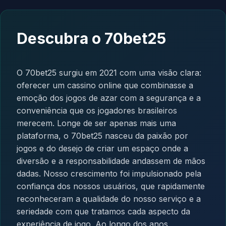
Descubra o 70bet25
O 70bet25 surgiu em 2021 com uma visão clara:
oferecer um cassino online que combinasse a
emoção dos jogos de azar com a segurança e a
conveniência que os jogadores brasileiros
merecem. Longe de ser apenas mais uma
plataforma, o 70bet25 nasceu da paixão por
jogos e do desejo de criar um espaço onde a
diversão e a responsabilidade andassem de mãos
dadas. Nosso crescimento foi impulsionado pela
confiança dos nossos usuários, que rapidamente
reconheceram a qualidade do nosso serviço e a
seriedade com que tratamos cada aspecto da
experiência de jogo. Ao longo dos anos,