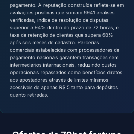
pagamento. A reputação construída reflete-se em
avaliações positivas que somam 6941 análises
verificadas, índice de resolução de disputas
superior a 94% dentro do prazo de 72 horas, e
taxa de retenção de clientes que supera 68%
após seis meses de cadastro. Parcerias
comerciais estabelecidas com processadores de
pagamento nacionais garantem transações sem
intermediários internacionais, reduzindo custos
operacionais repassados como benefícios diretos
aos apostadores através de limites mínimos
acessíveis de apenas R$ 5 tanto para depósitos
quanto retiradas.