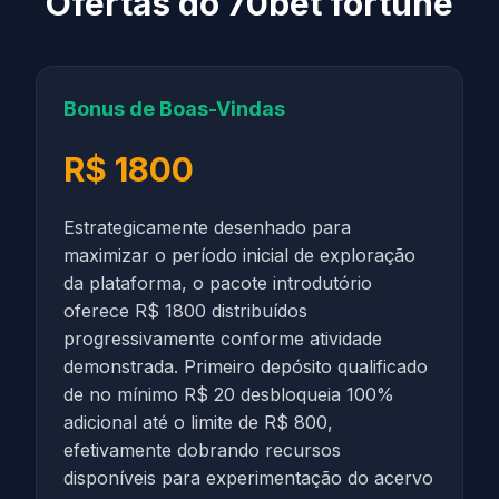
Ofertas do 70bet fortune
Bonus de Boas-Vindas
R$ 1800
Estrategicamente desenhado para
maximizar o período inicial de exploração
da plataforma, o pacote introdutório
oferece R$ 1800 distribuídos
progressivamente conforme atividade
demonstrada. Primeiro depósito qualificado
de no mínimo R$ 20 desbloqueia 100%
adicional até o limite de R$ 800,
efetivamente dobrando recursos
disponíveis para experimentação do acervo