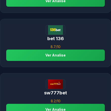
Ver Analise
bet 136
8.7/10
Ver Analise
sw777bet
8.2/10
Ver Analise