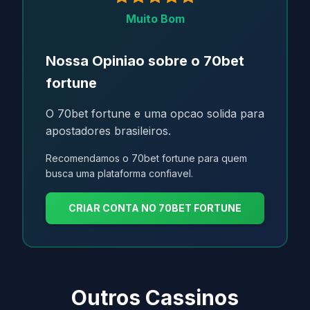
Muito Bom
Nossa Opiniao sobre o 70bet
fortune
O 70bet fortune e uma opcao solida para
apostadores brasileiros.
Recomendamos o 70bet fortune para quem
busca uma plataforma confiavel.
CRIAR CONTA NO 70BET FORTUNE
Outros Cassinos