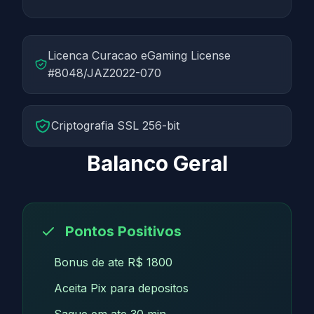
Licenca Curacao eGaming License
#8048/JAZ2022-070
Criptografia SSL 256-bit
Balanco Geral
Pontos Positivos
Bonus de ate R$ 1800
Aceita Pix para depositos