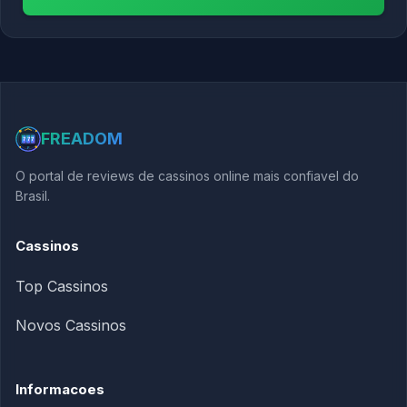
FREADOM
O portal de reviews de cassinos online mais confiavel do
Brasil.
Cassinos
Top Cassinos
Novos Cassinos
Informacoes