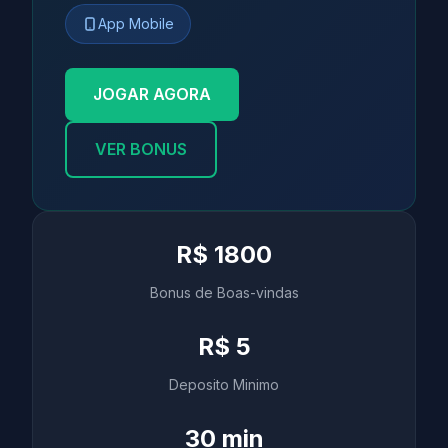
App Mobile
JOGAR AGORA
VER BONUS
R$ 1800
Bonus de Boas-vindas
R$ 5
Deposito Minimo
30 min