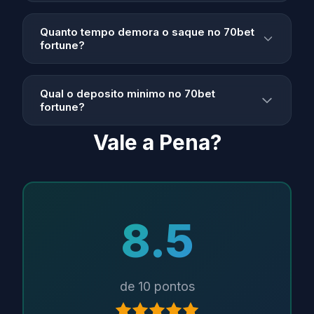
Sim, o 70bet fortune opera com licenca da
Curacao eGaming License
Quanto tempo demora o saque no 70bet
#8048/JAZ2022-070.
fortune?
Saques via Pix levam ate 30 min.
Qual o deposito minimo no 70bet
fortune?
O deposito minimo e de R$ 5.
Vale a Pena?
8.5
de 10 pontos