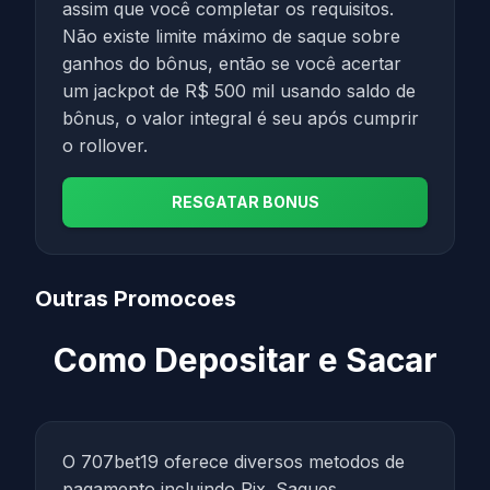
assim que você completar os requisitos.
Não existe limite máximo de saque sobre
ganhos do bônus, então se você acertar
um jackpot de R$ 500 mil usando saldo de
bônus, o valor integral é seu após cumprir
o rollover.
RESGATAR BONUS
Outras Promocoes
Como Depositar e Sacar
O 707bet19 oferece diversos metodos de
pagamento incluindo Pix. Saques