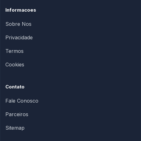
Informacoes
Sobre Nos
Privacidade
Termos
Cookies
Contato
Fale Conosco
Parceiros
Sitemap