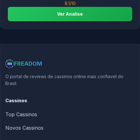
8.1/10
Ver Analise
FREADOM
O portal de reviews de cassinos online mais confiavel do
Brasil.
Cassinos
Top Cassinos
Novos Cassinos