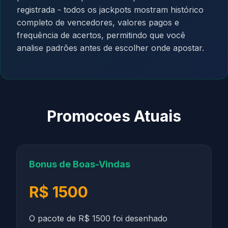
registrada - todos os jackpots mostram histórico
completo de vencedores, valores pagos e
frequência de acertos, permitindo que você
analise padrões antes de escolher onde apostar.
Promocoes Atuais
Bonus de Boas-Vindas
R$ 1500
O pacote de R$ 1500 foi desenhado