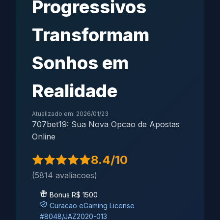
Progressivos
Transformam
Sonhos em
Realidade
Atualizado em: 2026/01/23
707bet19: Sua Nova Opcao de Apostas
Online
8.4/10
(5814 avaliacoes)
Bonus R$ 1500
Curacao eGaming License
#8048/JAZ2020-013