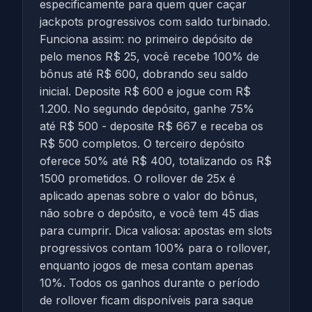
especificamente para quem quer caçar
jackpots progressivos com saldo turbinado.
Funciona assim: no primeiro depósito de
pelo menos R$ 25, você recebe 100% de
bônus até R$ 600, dobrando seu saldo
inicial. Deposite R$ 600 e jogue com R$
1.200. No segundo depósito, ganhe 75%
até R$ 500 - deposite R$ 667 e receba os
R$ 500 completos. O terceiro depósito
oferece 50% até R$ 400, totalizando os R$
1500 prometidos. O rollover de 25x é
aplicado apenas sobre o valor do bônus,
não sobre o depósito, e você tem 45 dias
para cumprir. Dica valiosa: apostas em slots
progressivos contam 100% para o rollover,
enquanto jogos de mesa contam apenas
10%. Todos os ganhos durante o período
de rollover ficam disponíveis para saque