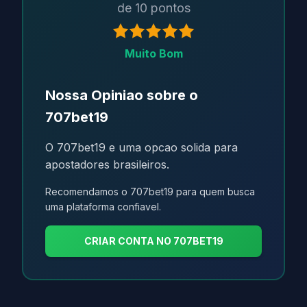
de 10 pontos
Muito Bom
Nossa Opiniao sobre o
707bet19
O 707bet19 e uma opcao solida para
apostadores brasileiros.
Recomendamos o 707bet19 para quem busca
uma plataforma confiavel.
CRIAR CONTA NO 707BET19