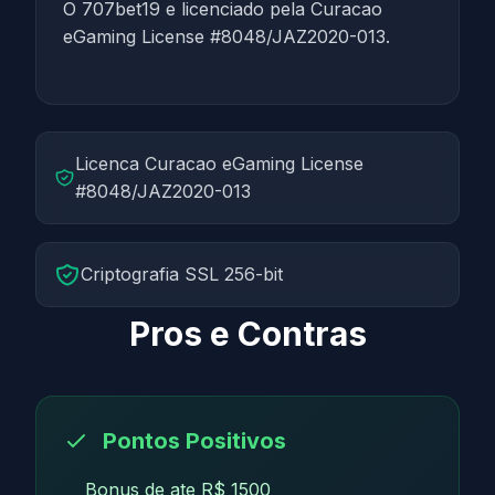
O 707bet19 e licenciado pela Curacao
eGaming License #8048/JAZ2020-013.
Licenca Curacao eGaming License
#8048/JAZ2020-013
Criptografia SSL 256-bit
Pros e Contras
Pontos Positivos
Bonus de ate R$ 1500