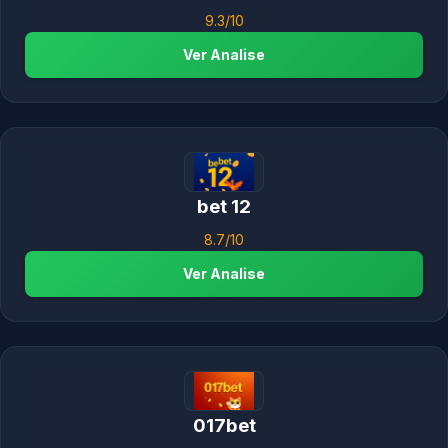
9.3/10
Ver Analise
bet 12
8.7/10
Ver Analise
017bet