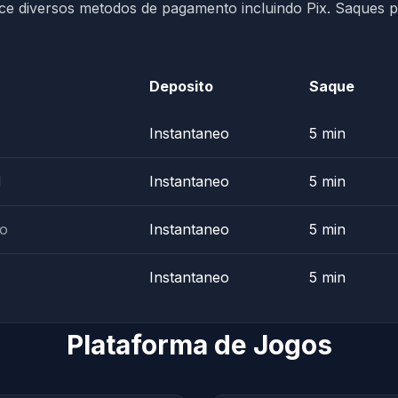
ce diversos metodos de pagamento incluindo Pix. Saques
Deposito
Saque
Instantaneo
5 min
l
Instantaneo
5 min
to
Instantaneo
5 min
Instantaneo
5 min
Plataforma de Jogos