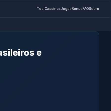
Top Cassinos
Jogos
Bonus
FAQ
Sobre
sileiros e