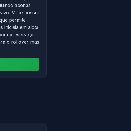
cluindo apenas
vivo. Você possui
 que permite
 iniciais em slots
s com preservação
ra o rollover mas