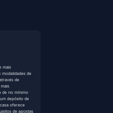
e mais
s modalidades de
através de
 mais
to de no mínimo
 um depósito de
 casa oferece
isitos de apostas