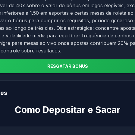
ver de 40x sobre o valor do bônus em jogos elegíveis, ex
inferiores a 1.50 em esportes e certas mesas de roleta ao 
var o bônus para cumprir os requisitos, período generoso
as ao longo de três dias. Dica estratégica: concentre apostas
e volatilidade média para equilibrar frequência de ganho
 migre para mesas ao vivo onde apostas contribuem 20% pa
controle sobre resultados.
RESGATAR BONUS
oes
Como Depositar e Sacar