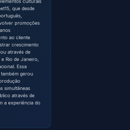
elementos culturais
et15, que desde
português,
envolver promoções
 anos
nto ao cliente
strar crescimento
dou através de
 e Rio de Janeiro,
cional. Essa
as também gerou
, produção
as simultâneas
blico através de
 a experiência do