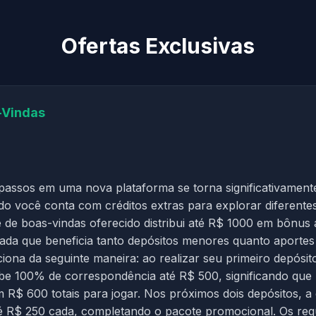
Ofertas Exclusivas
-Vindas
passos em uma nova plataforma se torna significativament
o você conta com créditos extras para explorar diferente
 de boas-vindas oferecido distribui até R$ 1000 em bônus 
nada que beneficia tanto depósitos menores quanto aportes
ciona da seguinte maneira: ao realizar seu primeiro depósi
be 100% de correspondência até R$ 500, significando que
 R$ 600 totais para jogar. Nos próximos dois depósitos, a
 R$ 250 cada, completando o pacote promocional. Os requ