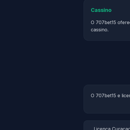
Cassino
O 707bet15 ofere
cassino.
O 707bet15 e lic
Licenca Curaca