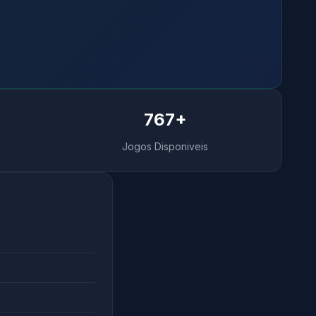
767+
Jogos Disponiveis