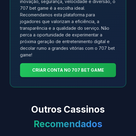
inovação, segurança, velocidade e diversão, o
707 bet game é a escolha ideal.
Recomendamos esta plataforma para
jogadores que valorizam a eficiência, a
transparência e a qualidade do serviço. Não
perca a oportunidade de experimentar a
próxima geração de entretenimento digital e
decolar rumo a grandes vitórias com o 707 bet
game!
CRIAR CONTA NO 707 BET GAME
Outros Cassinos
Recomendados