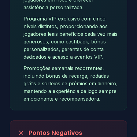
assistência personalizada.
Programa VIP exclusivo com cinco
níveis distintos, proporcionando aos
jogadores leais benefícios cada vez mais
generosos, como cashback, bônus
personalizados, gerentes de conta
dedicados e acesso a eventos VIP.
Promoções semanais recorrentes,
incluindo bônus de recarga, rodadas
grátis e sorteios de prêmios em dinheiro,
mantendo a experiência de jogo sempre
emocionante e recompensadora.
Pontos Negativos