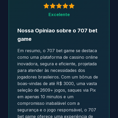
portanto, certifique-se de que é isso que
você realmente deseja.
Excelente
Nossa Opiniao sobre o 707 bet
game
Em resumo, o 707 bet game se destaca
como uma plataforma de cassino online
inovadora, segura e eficiente, projetada
para atender às necessidades dos
jogadores brasileiros. Com um bônus de
boas-vindas de até R$ 3000, uma vasta
seleção de 2609+ jogos, saques via Pix
em apenas 10 minutos e um
compromisso inabalável com a
segurança e o jogo responsável, o 707
bet game oferece uma experiência de