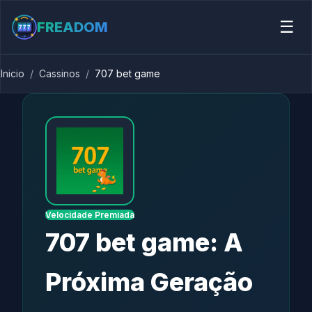
☰
FREADOM
Inicio
/
Cassinos
/
707 bet game
Velocidade Premiada
707 bet game: A
Próxima Geração