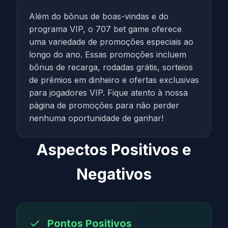
Além do bônus de boas-vindas e do
programa VIP, o 707 bet game oferece
uma variedade de promoções especiais ao
longo do ano. Essas promoções incluem
bônus de recarga, rodadas grátis, sorteios
de prêmios em dinheiro e ofertas exclusivas
para jogadores VIP. Fique atento à nossa
página de promoções para não perder
nenhuma oportunidade de ganhar!
Aspectos Positivos e
Negativos
Pontos Positivos