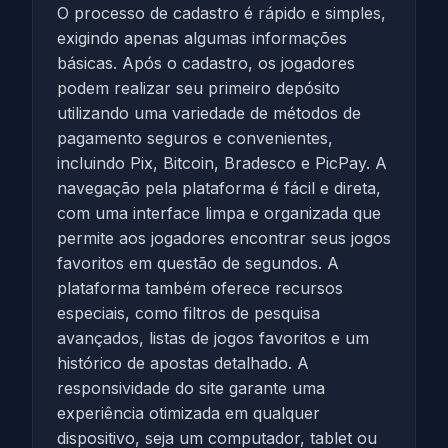
O processo de cadastro é rápido e simples,
exigindo apenas algumas informações
básicas. Após o cadastro, os jogadores
podem realizar seu primeiro depósito
utilizando uma variedade de métodos de
pagamento seguros e convenientes,
incluindo Pix, Bitcoin, Bradesco e PicPay. A
navegação pela plataforma é fácil e direta,
com uma interface limpa e organizada que
permite aos jogadores encontrar seus jogos
favoritos em questão de segundos. A
plataforma também oferece recursos
especiais, como filtros de pesquisa
avançados, listas de jogos favoritos e um
histórico de apostas detalhado. A
responsividade do site garante uma
experiência otimizada em qualquer
dispositivo, seja um computador, tablet ou