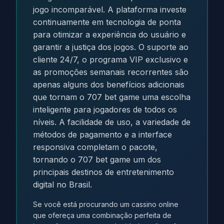
jogo incomparável. A plataforma investe
continuamente em tecnologia de ponta
para otimizar a experiência do usuário e
garantir a justiça dos jogos. O suporte ao
cliente 24/7, o programa VIP exclusivo e
as promoções semanais recorrentes são
apenas alguns dos benefícios adicionais
que tornam o 707 bet game uma escolha
inteligente para jogadores de todos os
níveis. A facilidade de uso, a variedade de
métodos de pagamento e a interface
responsiva completam o pacote,
tornando o 707 bet game um dos
principais destinos de entretenimento
digital no Brasil.
Se você está procurando um cassino online
que ofereça uma combinação perfeita de