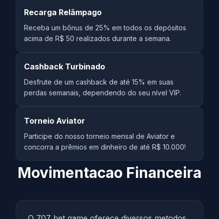
Recarga Relâmpago
Receba um bônus de 25% em todos os depósitos
acima de R$ 50 realizados durante a semana.
Cashback Turbinado
Desfrute de um cashback de até 15% em suas
perdas semanais, dependendo do seu nível VIP.
Torneio Aviator
Participe do nosso torneio mensal de Aviator e
concorra a prêmios em dinheiro de até R$ 10.000!
Movimentacao Financeira
O 707 bet game oferece diversos metodos