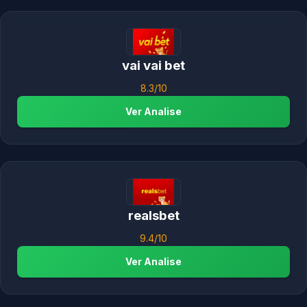
vai vai bet
8.3/10
Ver Analise
realsbet
9.4/10
Ver Analise