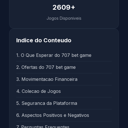
2609+
Jogos Disponiveis
Indice do Conteudo
1. O Que Esperar do 707 bet game
2. Ofertas do 707 bet game
3. Movimentacao Financeira
4. Colecao de Jogos
5. Seguranca da Plataforma
6. Aspectos Positivos e Negativos
7. Perguntas Frequentes