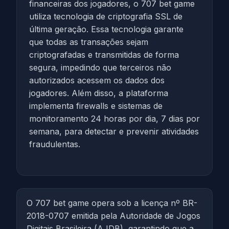
financeiras dos jogadores, o 707 bet game
utiliza tecnologia de criptografia SSL de
última geração. Essa tecnologia garante
que todas as transações sejam
criptografadas e transmitidas de forma
segura, impedindo que terceiros não
autorizados acessem os dados dos
jogadores. Além disso, a plataforma
implementa firewalls e sistemas de
monitoramento 24 horas por dia, 7 dias por
semana, para detectar e prevenir atividades
fraudulentas.
O 707 bet game opera sob a licença nº BR-
2018-0707 emitida pela Autoridade de Jogos
Digitais Brasileira (AJDB), garantindo que a