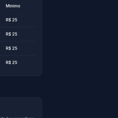
Minimo
R$ 25
R$ 25
R$ 25
R$ 25