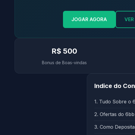
JOGAR AGORA
VER
R$ 500
Bonus de Boas-vindas
Indice do Co
1. Tudo Sobre o 
2. Ofertas do 6bb
3. Como Deposita