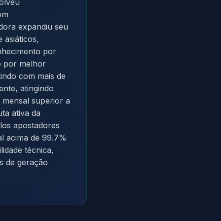
olveu
com
adora expandiu seu
 asiáticos,
onhecimento por
o por melhor
tindo com mais de
nte, atingindo
o mensal superior a
ta ativa da
elos apostadores
nal acima de 99.7%
idade técnica,
as de geração