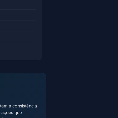
ntam a consistência
erações que