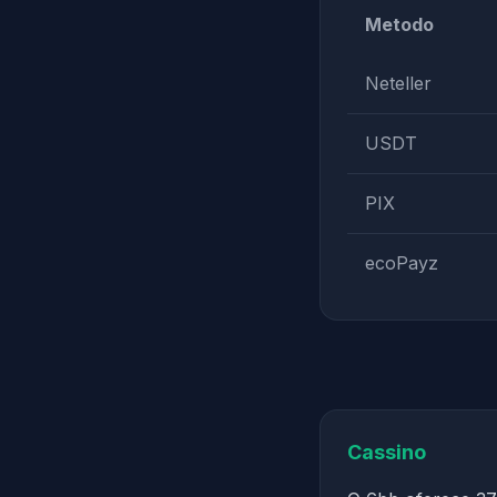
Metodo
Neteller
USDT
PIX
ecoPayz
Cassino