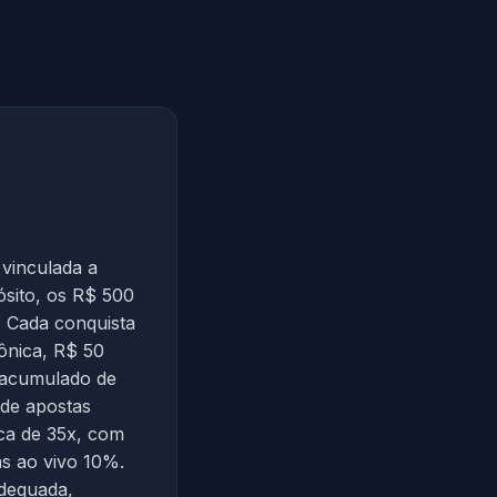
 vinculada a
ósito, os R$ 500
. Cada conquista
fônica, R$ 50
e acumulado de
 de apostas
ca de 35x, com
as ao vivo 10%.
adequada,