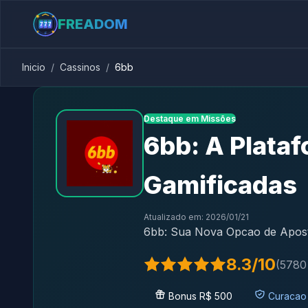
FREADOM
Inicio
/
Cassinos
/
6bb
Destaque em Missões
6bb: A Plata
Gamificadas
Atualizado em: 2026/01/21
6bb: Sua Nova Opcao de Apost
8.3/10
(5780
Bonus R$ 500
Curacao 