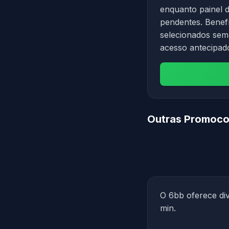
enquanto painel 
pendentes. Benefí
selecionados sem
acesso antecipado
Outras Promoc
O 6bb oferece di
min.