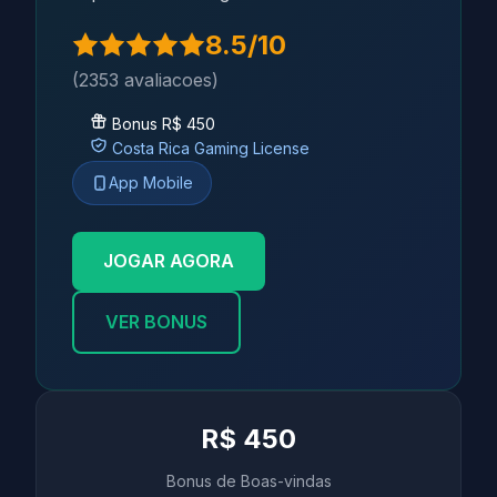
8.5/10
(2353 avaliacoes)
Bonus R$ 450
Costa Rica Gaming License
App Mobile
JOGAR AGORA
VER BONUS
R$ 450
Bonus de Boas-vindas