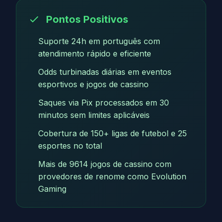
Pontos Positivos
Suporte 24h em português com
atendimento rápido e eficiente
Odds turbinadas diárias em eventos
esportivos e jogos de cassino
Saques via Pix processados em 30
minutos sem limites aplicáveis
Cobertura de 150+ ligas de futebol e 25
esportes no total
Mais de 9614 jogos de cassino com
provedores de renome como Evolution
Gaming