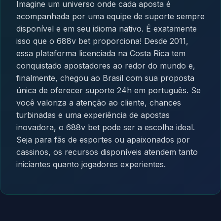
Imagine um universo onde cada aposta é
acompanhada por uma equipe de suporte sempre
disponível e em seu idioma nativo. É exatamente
isso que o 688v bet proporciona! Desde 2011,
essa plataforma licenciada na Costa Rica tem
conquistado apostadores ao redor do mundo e,
finalmente, chegou ao Brasil com sua proposta
única de oferecer suporte 24h em português. Se
você valoriza a atenção ao cliente, chances
turbinadas e uma experiência de apostas
inovadora, o 688v bet pode ser a escolha ideal.
Seja para fãs de esportes ou apaixonados por
cassinos, os recursos disponíveis atendem tanto
iniciantes quanto jogadores experientes.