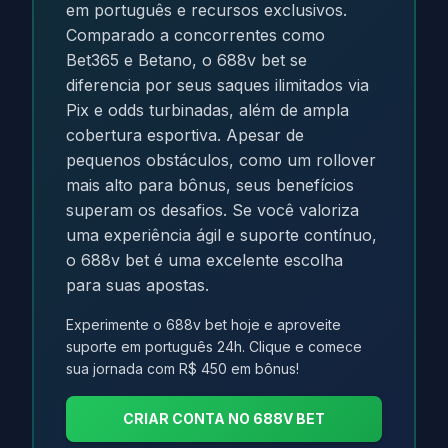
em português e recursos exclusivos.
Comparado a concorrentes como
Bet365 e Betano, o 688v bet se
diferencia por seus saques ilimitados via
Pix e odds turbinadas, além de ampla
cobertura esportiva. Apesar de
pequenos obstáculos, como um rollover
mais alto para bônus, seus benefícios
superam os desafios. Se você valoriza
uma experiência ágil e suporte contínuo,
o 688v bet é uma excelente escolha
para suas apostas.
Experimente o 688v bet hoje e aproveite
suporte em português 24h. Clique e comece
sua jornada com R$ 450 em bônus!
CRIAR CONTA NO 688V BET