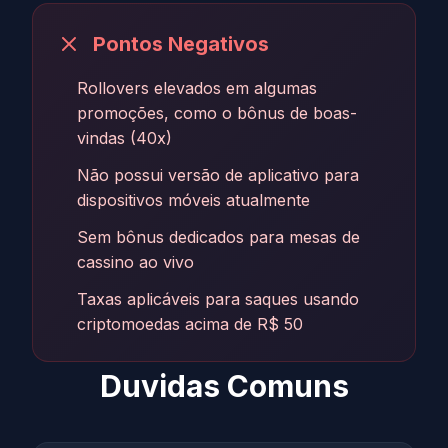
Pontos Negativos
Rollovers elevados em algumas
promoções, como o bônus de boas-
vindas (40x)
Não possui versão de aplicativo para
dispositivos móveis atualmente
Sem bônus dedicados para mesas de
cassino ao vivo
Taxas aplicáveis para saques usando
criptomoedas acima de R$ 50
Duvidas Comuns