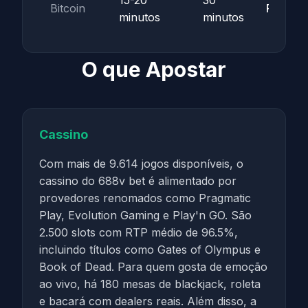
15-20
30
Bitcoin
R$ 50
minutos
minutos
O que Apostar
Cassino
Com mais de 9.614 jogos disponíveis, o
cassino do 688v bet é alimentado por
provedores renomados como Pragmatic
Play, Evolution Gaming e Play'n GO. São
2.500 slots com RTP médio de 96.5%,
incluindo títulos como Gates of Olympus e
Book of Dead. Para quem gosta de emoção
ao vivo, há 180 mesas de blackjack, roleta
e bacará com dealers reais. Além disso, a