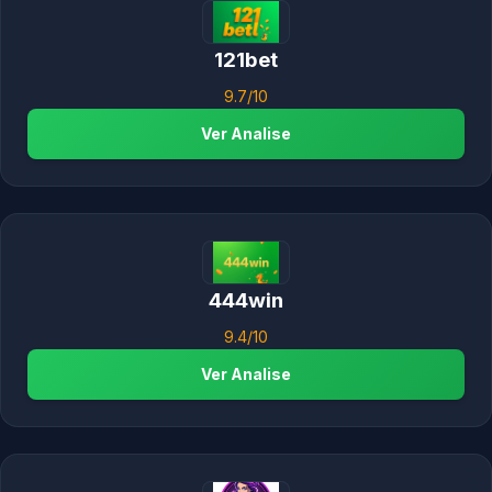
121bet
9.7/10
Ver Analise
444win
9.4/10
Ver Analise