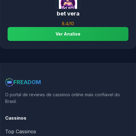
bet vera
8.4/10
Ver Analise
FREADOM
O portal de reviews de cassinos online mais confiavel do
Brasil.
Cassinos
Top Cassinos