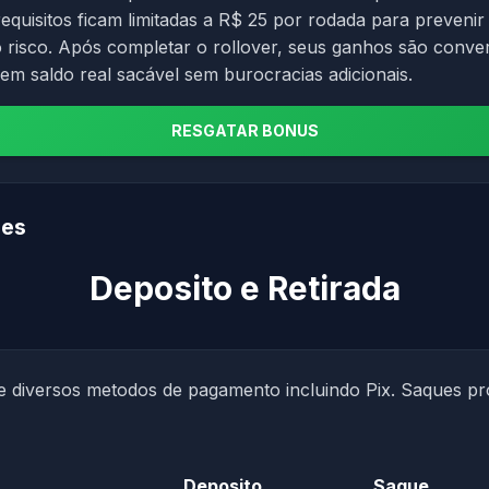
quisitos ficam limitadas a R$ 25 por rodada para preveni
to risco. Após completar o rollover, seus ganhos são conver
m saldo real sacável sem burocracias adicionais.
RESGATAR BONUS
oes
Deposito e Retirada
e diversos metodos de pagamento incluindo Pix. Saques p
Deposito
Saque