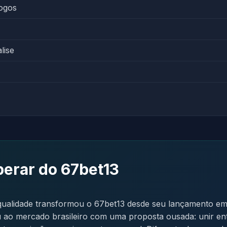
Jogos
lise
erar do 67bet13
 qualidade transformou o 67bet13 desde seu lançamento e
 ao mercado brasileiro com uma proposta ousada: unir entr