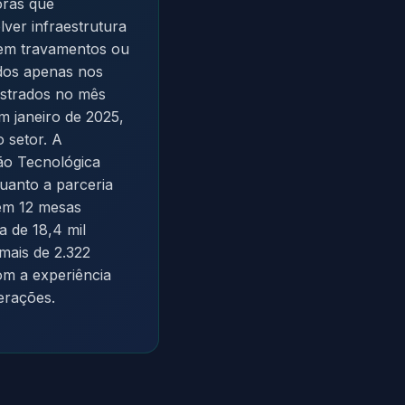
oras que
ver infraestrutura
sem travamentos ou
ados apenas nos
astrados no mês
m janeiro de 2025,
 setor. A
ão Tecnológica
uanto a parceria
 em 12 mesas
a de 18,4 mil
mais de 2.322
om a experiência
erações.