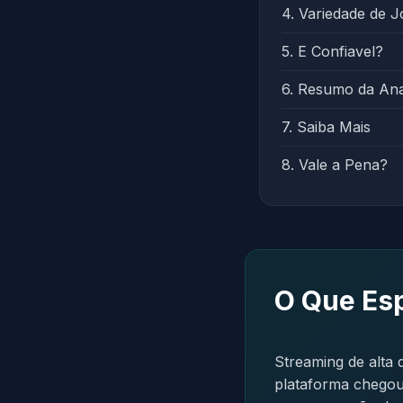
4. Variedade de 
5. E Confiavel?
6. Resumo da Ana
7. Saiba Mais
8. Vale a Pena?
O Que Esp
Streaming de alta
plataforma chegou