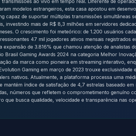
transmissões ao vivo em tempo real. Diferente de operad
aram modelos estrangeiros, esta casa apostou em desenvol
ing capaz de suportar múltiplas transmissões simultâneas 
is, investindo mais de R$ 8,3 milhões em servidores dedic
meses. O crescimento foi meteórico: de 1.200 usuários cad
ressionantes 47 mil jogadores ativos mensais registrados e
 expansão de 3.816% que chamou atenção de analistas do
io Brasil Gaming Awards 2024 na categoria Melhor Inovaç
tação da marca como pioneira em streaming interativo, enq
 Evolution Gaming em março de 2023 trouxe exclusividade
alers nativos. Atualmente, a plataforma processa uma médi
 e mantém índice de satisfação de 4,7 estrelas baseado em 
cadas, números que refletem o comprometimento genuíno c
iro que busca qualidade, velocidade e transparência nas op