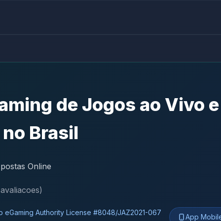
eaming de Jogos ao Vivo e
no Brasil
postas Online
 avaliacoes)
 eGaming Authority License #8048/JAZ2021-067
App Mobil