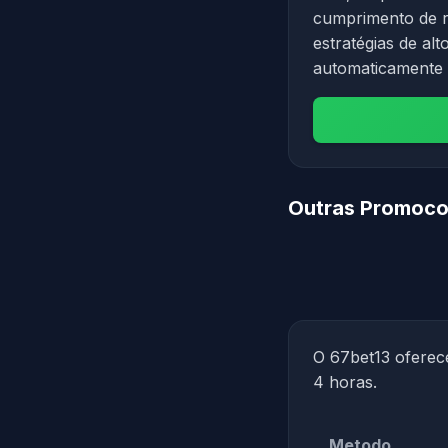
cumprimento de re
estratégias de al
automaticamente e
Outras Promoc
O 67bet13 oferec
4 horas.
Metodo