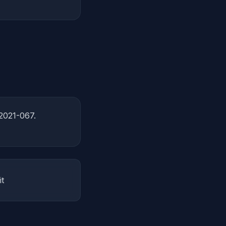
2021-067.
it