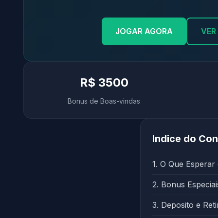
JOGAR AGORA
VER
R$ 3500
Bonus de Boas-vindas
Indice do Co
1. O Que Esperar
2. Bonus Especiai
3. Deposito e Ret