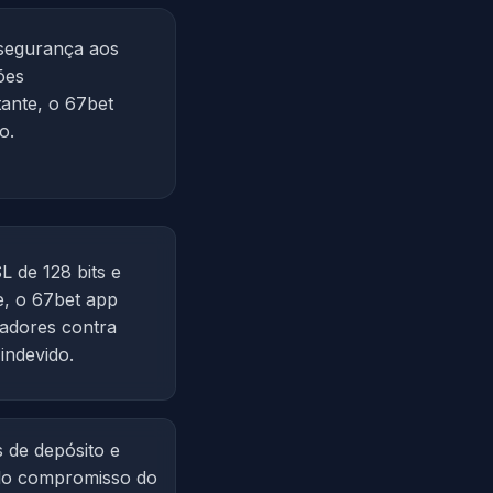
 segurança aos
ões
tante, o 67bet
o.
L de 128 bits e
, o 67bet app
gadores contra
indevido.
 de depósito e
 do compromisso do