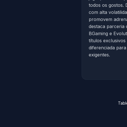
todos os gostos. 
com alta volatilid
promovem adrenal
destaca parceri
BGaming e Evolut
títulos exclusivo
diferenciada para
exigentes.
Tabl