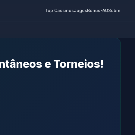
Top Cassinos
Jogos
Bonus
FAQ
Sobre
ntâneos e Torneios!