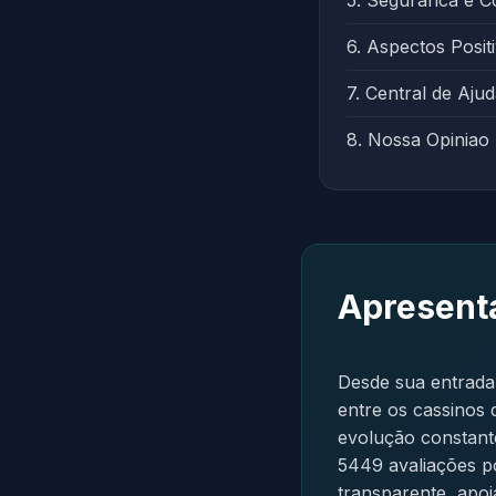
5. Seguranca e Co
6. Aspectos Posit
7. Central de Aju
8. Nossa Opiniao
Apresent
Desde sua entrada
entre os cassinos d
evolução constant
5449 avaliações po
transparente, apoi