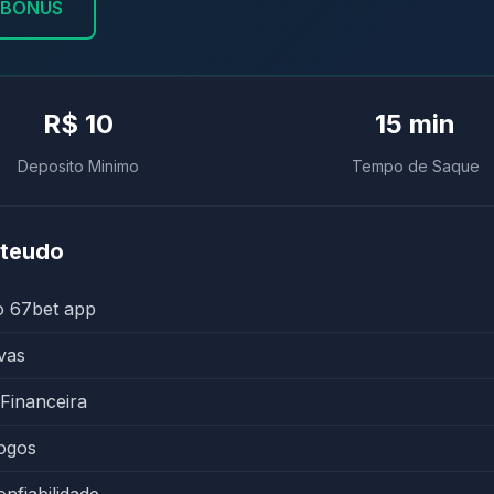
 BONUS
R$ 10
15 min
Deposito Minimo
Tempo de Saque
nteudo
o 67bet app
ivas
Financeira
Jogos