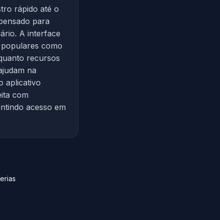
tro rápido até o
i pensado para
uário. A interface
s populares como
nquanto recursos
 ajudam na
 aplicativo
eita com
rantindo acesso em
erias