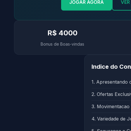
JOGAR AGORA
VER
R$ 4000
Bonus de Boas-vindas
Indice do Co
1. Apresentando 
2. Ofertas Exclus
3. Movimentacao 
4. Variedade de 