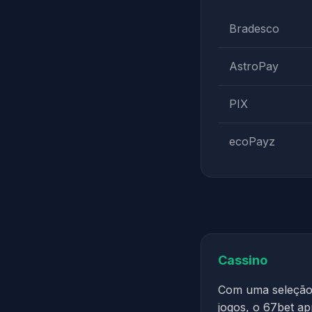
Bradesco
AstroPay
PIX
ecoPayz
Cassino
Com uma seleção
jogos, o 67bet ap