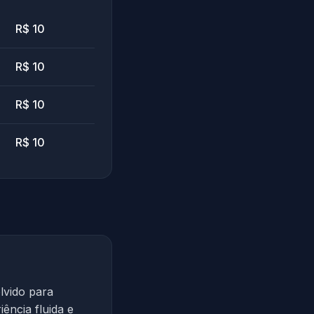
R$ 10
R$ 10
R$ 10
R$ 10
lvido para
ência fluida e