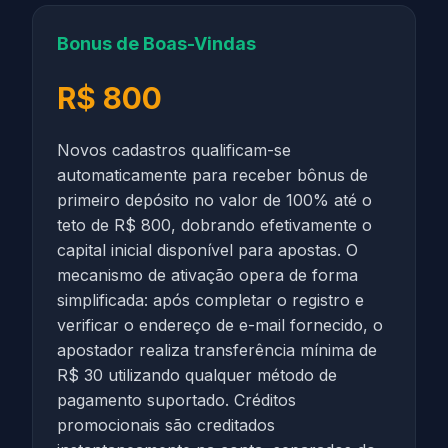
Bonus de Boas-Vindas
R$ 800
Novos cadastros qualificam-se
automaticamente para receber bônus de
primeiro depósito no valor de 100% até o
teto de R$ 800, dobrando efetivamente o
capital inicial disponível para apostas. O
mecanismo de ativação opera de forma
simplificada: após completar o registro e
verificar o endereço de e-mail fornecido, o
apostador realiza transferência mínima de
R$ 30 utilizando qualquer método de
pagamento suportado. Créditos
promocionais são creditados