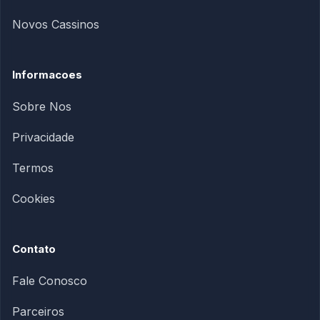
Novos Cassinos
Informacoes
Sobre Nos
Privacidade
Termos
Cookies
Contato
Fale Conosco
Parceiros