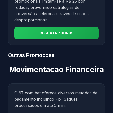
promocionais limitam-se a R$ 25 por
rodada, prevenindo estratégias de
conversão acelerada através de riscos
desproporcionais.
RESGATAR BONUS
Outras Promocoes
Movimentacao Financeira
O 67 com bet oferece diversos metodos de
pagamento incluindo Pix. Saques
processados em ate 5 min.