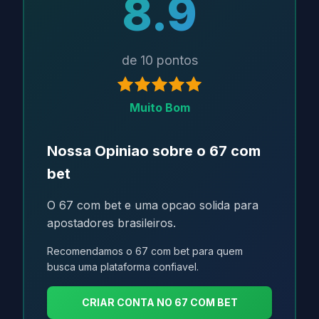
8.9
de 10 pontos
Muito Bom
Nossa Opiniao sobre o 67 com
bet
O 67 com bet e uma opcao solida para
apostadores brasileiros.
Recomendamos o 67 com bet para quem
busca uma plataforma confiavel.
CRIAR CONTA NO 67 COM BET