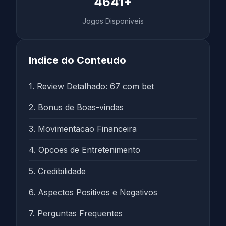
4641+
Jogos Disponiveis
Indice do Conteudo
1. Review Detalhado: 67 com bet
2. Bonus de Boas-vindas
3. Movimentacao Financeira
4. Opcoes de Entretenimento
5. Credibilidade
6. Aspectos Positivos e Negativos
7. Perguntas Frequentes