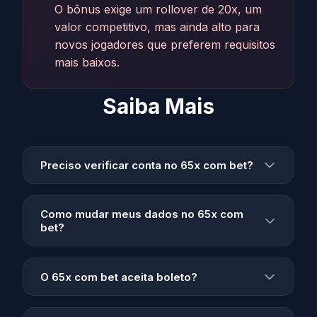
O bônus exige um rollover de 20x, um
valor competitivo, mas ainda alto para
novos jogadores que preferem requisitos
mais baixos.
Saiba Mais
Preciso verificar conta no 65x com bet?
Sim, a verificação de conta é necessária
para garantir a segurança de todos os
Como mudar meus dados no 65x com
jogadores. O processo é simples: envie
bet?
cópias do RG e de um comprovante de
Para alterar dados cadastrais, acesse a
residência. Após envio, a equipe avalia os
área de perfil no site ou aplicativo. Se o
O 65x com bet aceita boleto?
documentos em até 48 horas. Isso ajuda a
dado for sensível, como CPF ou nome,
evitar fraudes e proteger os seus dados
Infelizmente, boletos não estão disponíveis
será necessário abrir um chamado via
pessoais.