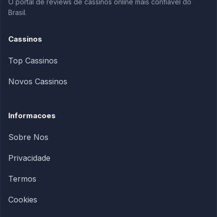
O portal de reviews de cassinos online mais confiavel do
Brasil.
Cassinos
Top Cassinos
Novos Cassinos
Informacoes
Sobre Nos
Privacidade
Termos
Cookies