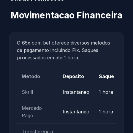
Movimentacao Financeira
O 65x com bet oferece diversos metodos
de pagamento incluindo Pix. Saques
processados em ate 1 hora.
Metodo
Deposito
Saque
Min
Skrill
Instantaneo
1 hora
R$ 
Mercado
Instantaneo
1 hora
R$ 
Pago
Transferencia