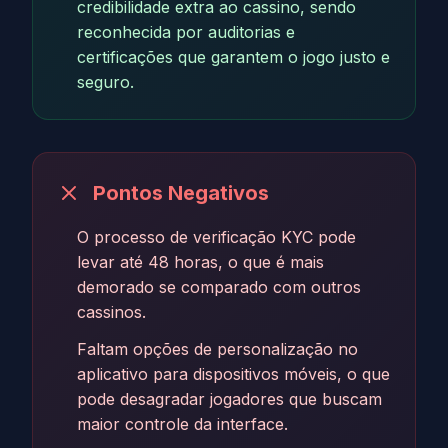
credibilidade extra ao cassino, sendo
reconhecida por auditorias e
certificações que garantem o jogo justo e
seguro.
Pontos Negativos
O processo de verificação KYC pode
levar até 48 horas, o que é mais
demorado se comparado com outros
cassinos.
Faltam opções de personalização no
aplicativo para dispositivos móveis, o que
pode desagradar jogadores que buscam
maior controle da interface.