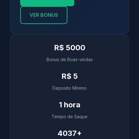
VER BONUS
R$ 5000
Bonus de Boas-vindas
R$ 5
Deposito Minimo
1 hora
Tempo de Saque
4037+