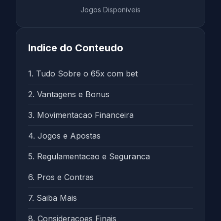
Jogos Disponiveis
Indice do Conteudo
1. Tudo Sobre o 65x com bet
2. Vantagens e Bonus
3. Movimentacao Financeira
4. Jogos e Apostas
5. Regulamentacao e Seguranca
6. Pros e Contras
7. Saiba Mais
8. Consideracoes Finais