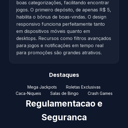
boas categorizações, facilitando encontrar
jogos. O primeiro depósito, de apenas R$ 5,
habilita o bônus de boas-vindas. O design
responsivo funciona perfeitamente tanto
em dispositivos móveis quanto em
desktops. Recursos como filtros avançados
para jogos e notificações em tempo real
para promoções são grandes atrativos.
Destaques
Mega Jackpots
Roletas Exclusivas
Caca-Niqueis
Salas de Bingo
Crash Games
Regulamentacao e
Seguranca