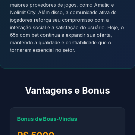
maiores provedores de jogos, como Amatic e
Nolimit City. Além disso, a comunidade ativa de
jogadores reforça seu compromisso com a
interação social e a satisfação do usuário. Hoje, o
65x com bet continua a expandir sua oferta,
mantendo a qualidade e confiabilidade que o
tornaram essencial no setor.
Vantagens e Bonus
Bonus de Boas-Vindas