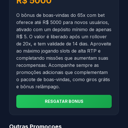
R$ 5000
O bônus de boas-vindas do 65x com bet
oferece até R$ 5000 para novos usuários,
ativado com um depósito mínimo de apenas
R$ 5. O valor é liberado após um rollover
de 20x, e tem validade de 14 dias. Aproveite
ao máximo jogando slots de alta RTP e
completando missões que aumentam suas
recompensas. Acompanhe sempre as
promoções adicionais que complementam
o pacote de boas-vindas, como giros grátis
e bônus relâmpago.
RESGATAR BONUS
Outras Promocoes