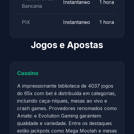
Instantaneo
1 hora
R$ 
Bancaria
PIX
Instantaneo
1 hora
R$ 
Jogos e Apostas
Cassino
A impressionante biblioteca de 4037 jogos
do 65x com bet é distribuída em categorias,
incluindo caça-níqueis, mesas ao vivo e
crash games. Provedores renomados como
Amatic e Evolution Gaming garantem
qualidade e variedade. Entre os destaques
estão jackpots como Mega Moolah e mesas