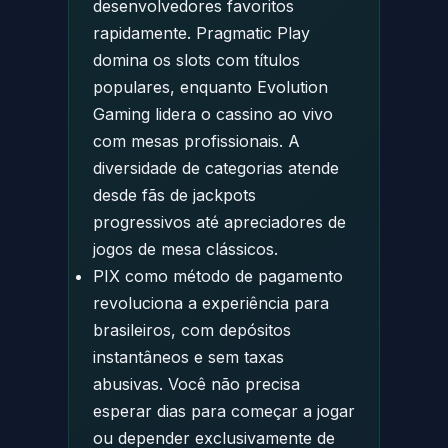
desenvolvedores favoritos
rapidamente. Pragmatic Play
domina os slots com títulos
populares, enquanto Evolution
Gaming lidera o cassino ao vivo
com mesas profissionais. A
diversidade de categorias atende
desde fãs de jackpots
progressivos até apreciadores de
jogos de mesa clássicos.
PIX como método de pagamento
revoluciona a experiência para
brasileiros, com depósitos
instantâneos e sem taxas
abusivas. Você não precisa
esperar dias para começar a jogar
ou depender exclusivamente de