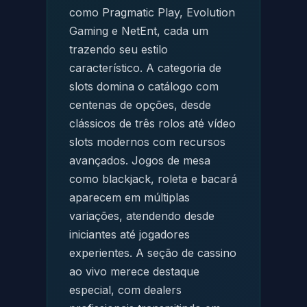
como Pragmatic Play, Evolution
Gaming e NetEnt, cada um
trazendo seu estilo
característico. A categoria de
slots domina o catálogo com
centenas de opções, desde
clássicos de três rolos até vídeo
slots modernos com recursos
avançados. Jogos de mesa
como blackjack, roleta e bacará
aparecem em múltiplas
variações, atendendo desde
iniciantes até jogadores
experientes. A seção de cassino
ao vivo merece destaque
especial, com dealers