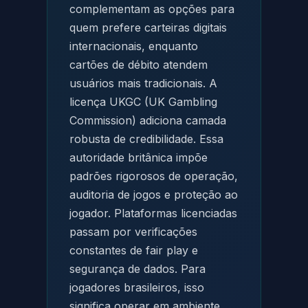
complementam as opções para
quem prefere carteiras digitais
internacionais, enquanto
cartões de débito atendem
usuários mais tradicionais. A
licença UKGC (UK Gambling
Commission) adiciona camada
robusta de credibilidade. Essa
autoridade britânica impõe
padrões rigorosos de operação,
auditoria de jogos e proteção ao
jogador. Plataformas licenciadas
passam por verificações
constantes de fair play e
segurança de dados. Para
jogadores brasileiros, isso
significa operar em ambiente