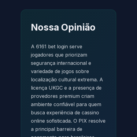
Nossa Opinião
A 6161 bet login serve
jogadores que priorizam
segurança internacional e
variedade de jogos sobre
localização cultural extrema. A
licença UKGC e a presença de
provedores premium criam
ambiente confiável para quem
busca experiência de cassino
online sofisticada. O PIX resolve
a principal barreira de