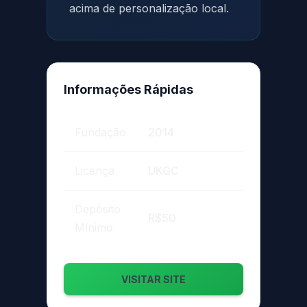
acima de personalização local.
Informações Rápidas
Fundação
2014
Licença
UKGC
Depósito
R$50
Mínimo
VISITAR SITE