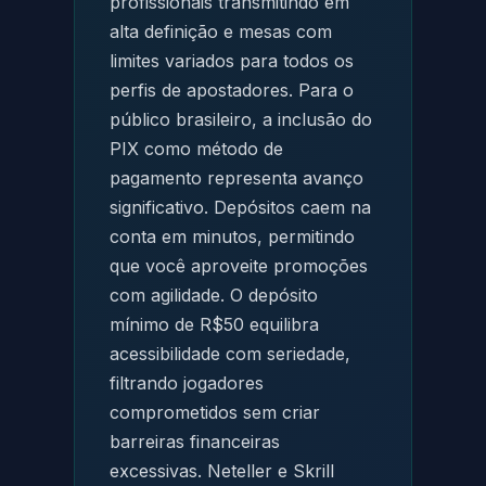
profissionais transmitindo em
alta definição e mesas com
limites variados para todos os
perfis de apostadores. Para o
público brasileiro, a inclusão do
PIX como método de
pagamento representa avanço
significativo. Depósitos caem na
conta em minutos, permitindo
que você aproveite promoções
com agilidade. O depósito
mínimo de R$50 equilibra
acessibilidade com seriedade,
filtrando jogadores
comprometidos sem criar
barreiras financeiras
excessivas. Neteller e Skrill