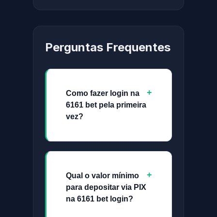
Perguntas Frequentes
+
Como fazer login na
6161 bet pela primeira
vez?
+
Qual o valor mínimo
para depositar via PIX
na 6161 bet login?