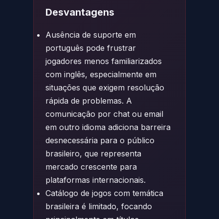
Desvantagens
Ausência de suporte em
português pode frustrar
jogadores menos familiarizados
com inglês, especialmente em
situações que exigem resolução
rápida de problemas. A
comunicação por chat ou email
em outro idioma adiciona barreira
desnecessária para o público
brasileiro, que representa
mercado crescente para
plataformas internacionais.
Catálogo de jogos com temática
brasileira é limitado, focando