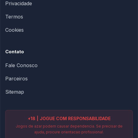
Privacidade
Termos
Cookies
Contato
Fale Conosco
Parceiros
Sitemap
+18 | JOGUE COM RESPONSABILIDADE
Jogos de azar podem causar dependencia. Se precisar de
ajuda, procure orientacao profissional.