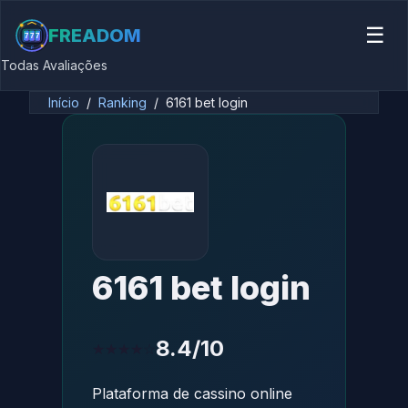
☰
FREADOM
Todas Avaliações
Início
/
Ranking
/
6161 bet login
6161 bet login
8.4/10
★★★★☆
Plataforma de cassino online