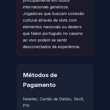
principalmente em títulos
internacionais genéricos.
Jogadores que buscam conexão
cultural através de slots com
elementos nacionais ou dealers
que falem português no cassino
ao vivo podem se sentir
desconectados da experiência.
Métodos de
Pagamento
Neteller, Cartão de Débito, Skrill,
PIX