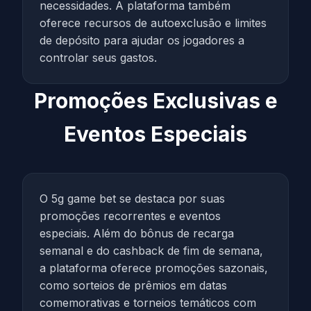
necessidades. A plataforma também
oferece recursos de autoexclusão e limites
de depósito para ajudar os jogadores a
controlar seus gastos.
Promoções Exclusivas e
Eventos Especiais
O 5g game bet se destaca por suas
promoções recorrentes e eventos
especiais. Além do bônus de recarga
semanal e do cashback de fim de semana,
a plataforma oferece promoções sazonais,
como sorteios de prêmios em datas
comemorativas e torneios temáticos com