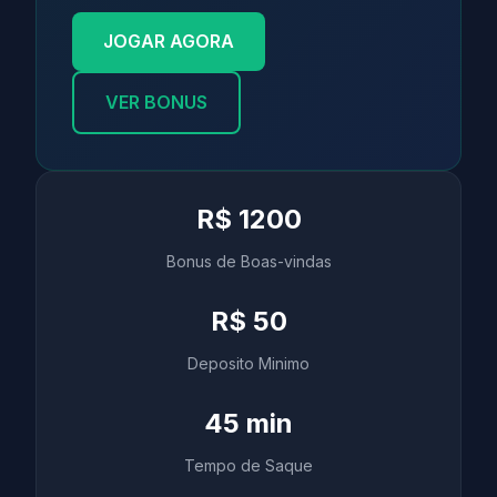
JOGAR AGORA
VER BONUS
R$ 1200
Bonus de Boas-vindas
R$ 50
Deposito Minimo
45 min
Tempo de Saque