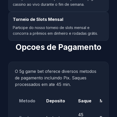
cassino ao vivo durante o fim de semana.
Torneio de Slots Mensal
Participe do nosso torneio de slots mensal e
concorra a prêmios em dinheiro e rodadas grátis.
Opcoes de Pagamento
O 5g game bet oferece diversos metodos
de pagamento incluindo Pix. Saques
processados em ate 45 min.
Metodo
Deposito
Saque
Minimo
45