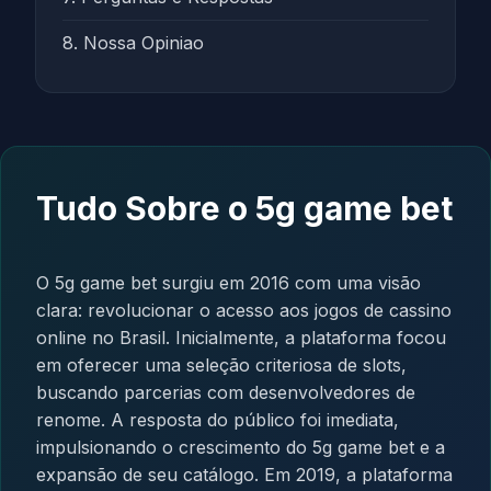
8. Nossa Opiniao
Tudo Sobre o 5g game bet
O 5g game bet surgiu em 2016 com uma visão
clara: revolucionar o acesso aos jogos de cassino
online no Brasil. Inicialmente, a plataforma focou
em oferecer uma seleção criteriosa de slots,
buscando parcerias com desenvolvedores de
renome. A resposta do público foi imediata,
impulsionando o crescimento do 5g game bet e a
expansão de seu catálogo. Em 2019, a plataforma