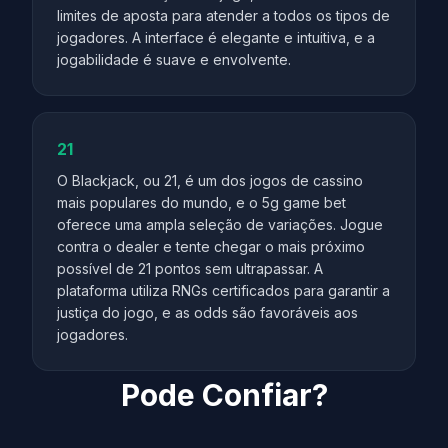
limites de aposta para atender a todos os tipos de
jogadores. A interface é elegante e intuitiva, e a
jogabilidade é suave e envolvente.
21
O Blackjack, ou 21, é um dos jogos de cassino
mais populares do mundo, e o 5g game bet
oferece uma ampla seleção de variações. Jogue
contra o dealer e tente chegar o mais próximo
possível de 21 pontos sem ultrapassar. A
plataforma utiliza RNGs certificados para garantir a
justiça do jogo, e as odds são favoráveis aos
jogadores.
Pode Confiar?