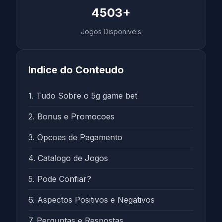
4503+
Jogos Disponiveis
Indice do Conteudo
1. Tudo Sobre o 5g game bet
2. Bonus e Promocoes
3. Opcoes de Pagamento
4. Catalogo de Jogos
5. Pode Confiar?
6. Aspectos Positivos e Negativos
7. Perguntas e Respostas