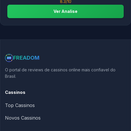
8.3/10
Ver Analise
FREADOM
O portal de reviews de cassinos online mais confiavel do
Brasil.
Cassinos
Top Cassinos
Novos Cassinos