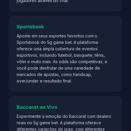
jogadores através do chat.
Sportsbook
Aposte em seus esportes favoritos com o
Sportsbook do 5g game bet. A plataforma
oferece uma ampla cobertura de eventos
esportivos, incluindo futebol, basquete, tênis,
vôlei e muito mais. As odds são competitivas, e
você pode desfrutar de uma variedade de
mercados de apostas, como handicap,
over/under e resultado final.
Baccarat ao Vivo
Experimente a emoção do Baccarat com dealers
reais no 5g game bet. A plataforma oferece
diferentes variações do jogo, com diferentes