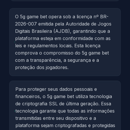
O 5g game bet opera sob a licença nº BR-
2026-007 emitida pela Autoridade de Jogos
Digitais Brasileira (AJDB), garantindo que a
plataforma esteja em conformidade com as
leis e regulamentos locais. Esta licença
comprova o compromisso do 5g game bet
com a transparência, a segurança e a
proteção dos jogadores.
Para proteger seus dados pessoais e
financeiros, o 5g game bet utiliza tecnologia
de criptografia SSL de última geração. Essa
tecnologia garante que todas as informações
transmitidas entre seu dispositivo e a
plataforma sejam criptografadas e protegidas