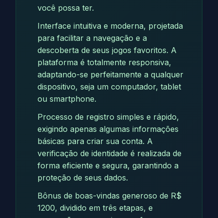
você possa ter.
Interface intuitiva e moderna, projetada
para facilitar a navegação e a
descoberta de seus jogos favoritos. A
plataforma é totalmente responsiva,
adaptando-se perfeitamente a qualquer
dispositivo, seja um computador, tablet
ou smartphone.
Processo de registro simples e rápido,
exigindo apenas algumas informações
básicas para criar sua conta. A
verificação de identidade é realizada de
forma eficiente e segura, garantindo a
proteção de seus dados.
Bônus de boas-vindas generoso de R$
1200, dividido em três etapas, e