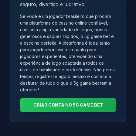
seguro, divertido e lucrativo.
Se você é um jogador brasileiro que procura
uma plataforma de cassino online confiável,
com uma ampla variedade de jogos, bônus
generosos e saques rápidos, o 5g game bet é
a escolha perfeita. A plataforma é ideal tanto
para jogadores iniciantes quanto para
jogadores experientes, oferecendo uma
experiência de jogo adaptada a todos os
níveis de habilidade e preferências. Não perca
tempo, registre-se agora mesmo e comece a
desfrutar de tudo o que o 5g game bet tem a
oferecer!
CRIAR CONTA NO 5G GAME BET