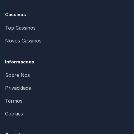
Cassinos
Top Cassinos
Novos Cassinos
Informacoes
Sobre Nos
Privacidade
Termos
Cookies