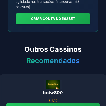
agilidade nas transações financeiras. (53
palavras)
CRIAR CONTA NO 592BET
Outros Cassinos
Recomendados
betw800
8.2/10