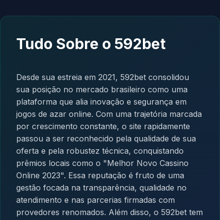
Tudo Sobre o 592bet
Desde sua estreia em 2021, 592bet consolidou
sua posição no mercado brasileiro como uma
plataforma que alia inovação e segurança em
jogos de azar online. Com uma trajetória marcada
por crescimento constante, o site rapidamente
passou a ser reconhecido pela qualidade de sua
oferta e pela robustez técnica, conquistando
prêmios locais como o "Melhor Novo Cassino
Online 2023". Essa reputação é fruto de uma
gestão focada na transparência, qualidade no
atendimento e nas parcerias firmadas com
provedores renomados. Além disso, o 592bet tem