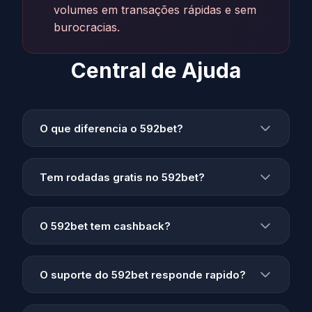
volumes em transações rápidas e sem
burocracias.
Central de Ajuda
O que diferencia o 592bet?
O 592bet se diferencia principalmente pelo
foco em crash games e jogos instantâneos,
Tem rodadas gratis no 592bet?
oferecendo uma plataforma robusta com
Sim, o 592bet oferece rodadas grátis como
mais de 4247 títulos, incluindo slots e
parte de suas promoções semanais,
mesas ao vivo. A rapidez nas transações
O 592bet tem cashback?
especialmente durante eventos como a
via Pix, com saque em até 4 horas, é outro
O sistema de cashback no 592bet é um
"Rodadas Relâmpago" às quartas-feiras.
destaque que beneficia diretamente os
componente central do programa VIP,
Para participar, o jogador deve estar ativo
O suporte do 592bet responde rapido?
usuários brasileiros. Além disso, seu
oferecendo retorno de até 20% sobre
na plataforma e realizar um depósito
programa VIP com múltiplos níveis garante
O suporte do 592bet é reconhecido por
perdas líquidas para os usuários mais
mínimo, normalmente de R$ 15. Essas
vantagens exclusivas e cashback regular. A