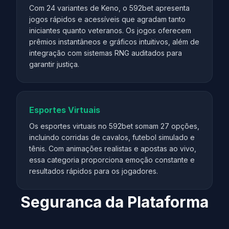
Com 24 variantes de Keno, o 592bet apresenta
jogos rápidos e acessíveis que agradam tanto
iniciantes quanto veteranos. Os jogos oferecem
prêmios instantâneos e gráficos intuitivos, além de
integração com sistemas RNG auditados para
garantir justiça.
Esportes Virtuais
Os esportes virtuais no 592bet somam 27 opções,
incluindo corridas de cavalos, futebol simulado e
tênis. Com animações realistas e apostas ao vivo,
essa categoria proporciona emoção constante e
resultados rápidos para os jogadores.
Seguranca da Plataforma