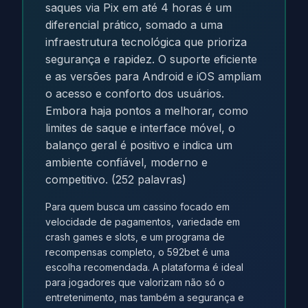
saques via Pix em até 4 horas é um
diferencial prático, somado a uma
infraestrutura tecnológica que prioriza
segurança e rapidez. O suporte eficiente
e as versões para Android e iOS ampliam
o acesso e conforto dos usuários.
Embora haja pontos a melhorar, como
limites de saque e interface móvel, o
balanço geral é positivo e indica um
ambiente confiável, moderno e
competitivo. (252 palavras)
Para quem busca um cassino focado em
velocidade de pagamentos, variedade em
crash games e slots, e um programa de
recompensas completo, o 592bet é uma
escolha recomendada. A plataforma é ideal
para jogadores que valorizam não só o
entretenimento, mas também a segurança e