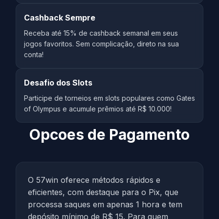
Cashback Sempre
Receba até 15% de cashback semanal em seus
jogos favoritos. Sem complicação, direto na sua
conta!
Desafio dos Slots
Participe de torneios em slots populares como Gates
of Olympus e acumule prêmios até R$ 10.000!
Opcoes de Pagamento
O 57win oferece métodos rápidos e
eficientes, com destaque para o Pix, que
processa saques em apenas 1 hora e tem
depósito mínimo de R$ 15. Para quem