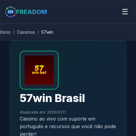
☰
FREADOM
Inicio
/
Cassinos
/
57win
57win Brasil
Atualizado em: 2026/01/11
Cassino ao vivo com suporte em
português e recursos que você não pode
perder!