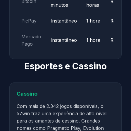
Bitcoin
R$ 50
minutos
horas
PicPay
Instantâneo
1 hora
R$ 20
Mercado
Instantâneo
1 hora
R$ 20
Pago
Esportes e Cassino
Cassino
Com mais de 2.342 jogos disponíveis, o
57win traz uma experiência de alto nível
para os amantes de cassino. Grandes
nomes como Pragmatic Play, Evolution