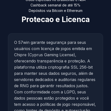
Cashback semanal de até 15%
Depósitos via Bitcoin e Ethereum
Protecao e Licenca
O 57win garante segurança para seus
usuários com licença de jogos emitida em
Chipre (Cyprus Gaming License),
oferecendo transparência e proteção. A
plataforma utiliza criptografia SSL 256-bit
para manter seus dados seguros, além de
servidores dedicados e auditorias regulares
de RNG para garantir resultados justos.
Com conformidade com a LGPD, seus
dados pessoais estão protegidos e você
tem acesso a políticas de jogo responsável,
como limites de depósito e autoexclusão.