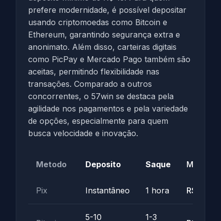
prefere modernidade, é possível depositar
usando criptomoedas como Bitcoin e
Ethereum, garantindo segurança extra e
anonimato. Além disso, carteiras digitais
como PicPay e Mercado Pago também são
aceitas, permitindo flexibilidade nas
transações. Comparado a outros
concorrentes, o 57win se destaca pela
agilidade nos pagamentos e pela variedade
de opções, especialmente para quem
busca velocidade e inovação.
Metodo
Deposito
Saque
Minimo
Pix
Instantâneo
1 hora
R$ 15
5-10
1-3