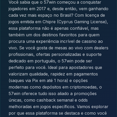
Você sabia que o 57win começou a conquistar
jogadores em 2017 e, desde então, vem ganhando
cada vez mais espaço no Brasil? Com licença de
jogos emitida em Chipre (Cyprus Gaming License),
essa plataforma não é apenas confiável, mas
também um dos destinos favoritos para quem
procura uma experiência incrível de cassino ao
vivo. Se você gosta de mesas ao vivo com dealers
profissionais, ofertas personalizadas e suporte
dedicado em português, o 57win pode ser
perfeito para você. Ideal para apostadores que
valorizam qualidade, rapidez em pagamentos
(saques via Pix em até 1 hora) e opções
modernas como depósitos em criptomoedas, o
57win oferece tudo isso aliado a promoções
únicas, como cashback semanal e odds
melhoradas em jogos específicos. Vamos explorar
por que essa plataforma se destaca e como você