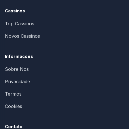
Cassinos
Top Cassinos
Novos Cassinos
Informacoes
Sobre Nos
Privacidade
Termos
Cookies
Contato