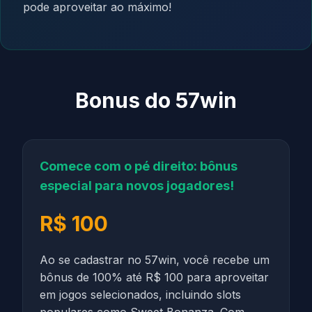
pode aproveitar ao máximo!
Bonus do 57win
Comece com o pé direito: bônus
especial para novos jogadores!
R$ 100
Ao se cadastrar no 57win, você recebe um
bônus de 100% até R$ 100 para aproveitar
em jogos selecionados, incluindo slots