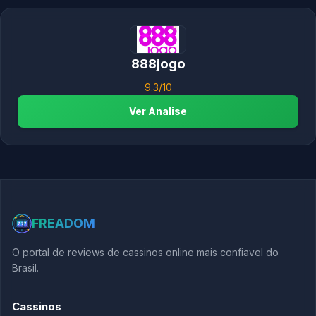
888jogo
9.3/10
Ver Analise
FREADOM
O portal de reviews de cassinos online mais confiavel do
Brasil.
Cassinos