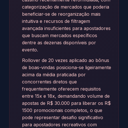
categorização de mercados que poderia
beneficiar-se de reorganização mais
intuitiva e recursos de filtragem
avançada insuficientes para apostadores
que buscam mercados específicos
dentre as dezenas disponíveis por
evento.
Rollover de 20 vezes aplicado ao bônus
de boas-vindas posiciona-se ligeiramente
acima da média praticada por
concorrentes diretos que
frequentemente oferecem requisitos
entre 15x e 18x, demandando volume de
apostas de R$ 30.000 para liberar os R$
1500 promocionais completos, o que
pode representar desafio significativo
para apostadores recreativos com