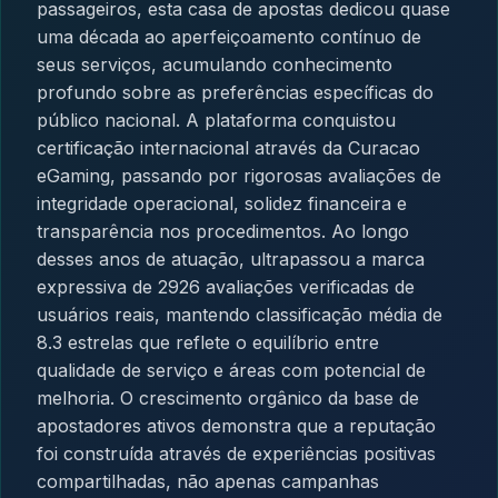
passageiros, esta casa de apostas dedicou quase
uma década ao aperfeiçoamento contínuo de
seus serviços, acumulando conhecimento
profundo sobre as preferências específicas do
público nacional. A plataforma conquistou
certificação internacional através da Curacao
eGaming, passando por rigorosas avaliações de
integridade operacional, solidez financeira e
transparência nos procedimentos. Ao longo
desses anos de atuação, ultrapassou a marca
expressiva de 2926 avaliações verificadas de
usuários reais, mantendo classificação média de
8.3 estrelas que reflete o equilíbrio entre
qualidade de serviço e áreas com potencial de
melhoria. O crescimento orgânico da base de
apostadores ativos demonstra que a reputação
foi construída através de experiências positivas
compartilhadas, não apenas campanhas