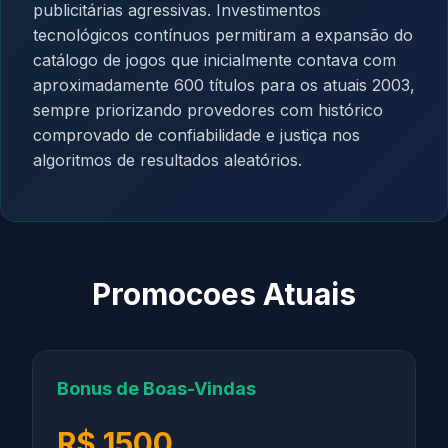
publicitárias agressivas. Investimentos
tecnológicos contínuos permitiram a expansão do
catálogo de jogos que inicialmente contava com
aproximadamente 600 títulos para os atuais 2003,
sempre priorizando provedores com histórico
comprovado de confiabilidade e justiça nos
algoritmos de resultados aleatórios.
Promocoes Atuais
Bonus de Boas-Vindas
R$ 1500