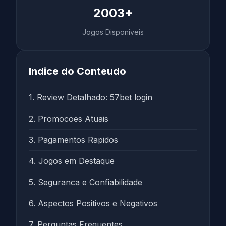
2003+
Jogos Disponiveis
Indice do Conteudo
1. Review Detalhado: 57bet login
2. Promocoes Atuais
3. Pagamentos Rapidos
4. Jogos em Destaque
5. Seguranca e Confiabilidade
6. Aspectos Positivos e Negativos
7. Perguntas Frequentes