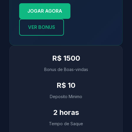
JOGAR AGORA
VER BONUS
R$ 1500
Bonus de Boas-vindas
R$ 10
Deposito Minimo
2 horas
Tempo de Saque