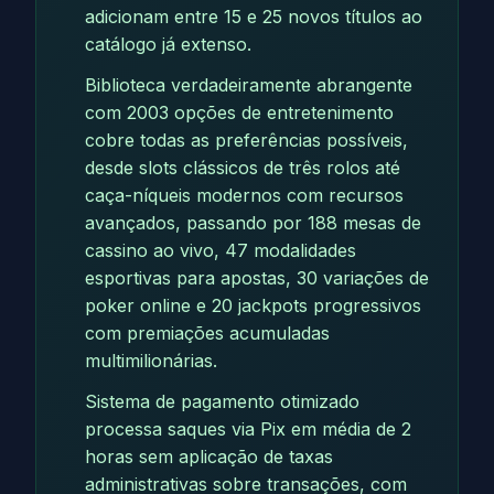
adicionam entre 15 e 25 novos títulos ao
catálogo já extenso.
Biblioteca verdadeiramente abrangente
com 2003 opções de entretenimento
cobre todas as preferências possíveis,
desde slots clássicos de três rolos até
caça-níqueis modernos com recursos
avançados, passando por 188 mesas de
cassino ao vivo, 47 modalidades
esportivas para apostas, 30 variações de
poker online e 20 jackpots progressivos
com premiações acumuladas
multimilionárias.
Sistema de pagamento otimizado
processa saques via Pix em média de 2
horas sem aplicação de taxas
administrativas sobre transações, com