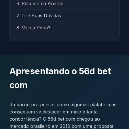
6. Resumo da Analise
7. Tire Suas Duvidas
8. Vale a Pena?
Apresentando o 56d bet
com
Já parou pra pensar como algumas plataformas
conseguem se destacar em meio a tanta
concorrência? O 56d bet com chegou ao
mercado brasileiro em 2019 com uma proposta