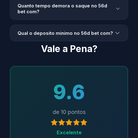
Curacao eGaming Authority N.V.
Quanto tempo demora o saque no 56d
8048/JAZ2020-013.
bet com?
Saques via Pix levam ate 2 horas.
Qual o deposito minimo no 56d bet com?
O deposito minimo e de R$ 30.
Vale a Pena?
9.6
de 10 pontos
Excelente