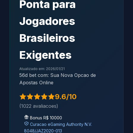
Ponta para
Jogadores
Brasileiros
Exigentes
Atualizado em: 2026/01/21
56d bet com: Sua Nova Opcao de
Apostas Online
9.6/10
(1022 avaliacoes)
Bonus R$ 10000
Curacao eGaming Authority N.V.
8048/JAZ2020-013