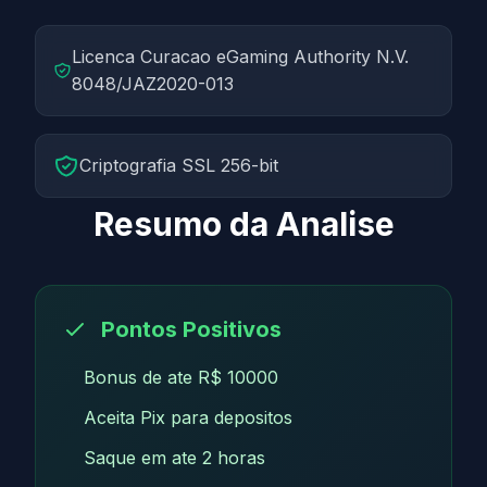
Licenca Curacao eGaming Authority N.V.
8048/JAZ2020-013
Criptografia SSL 256-bit
Resumo da Analise
Pontos Positivos
Bonus de ate R$ 10000
Aceita Pix para depositos
Saque em ate 2 horas