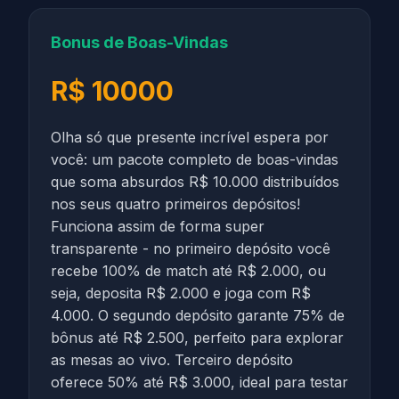
Bonus de Boas-Vindas
R$ 10000
Olha só que presente incrível espera por
você: um pacote completo de boas-vindas
que soma absurdos R$ 10.000 distribuídos
nos seus quatro primeiros depósitos!
Funciona assim de forma super
transparente - no primeiro depósito você
recebe 100% de match até R$ 2.000, ou
seja, deposita R$ 2.000 e joga com R$
4.000. O segundo depósito garante 75% de
bônus até R$ 2.500, perfeito para explorar
as mesas ao vivo. Terceiro depósito
oferece 50% até R$ 3.000, ideal para testar