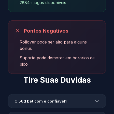
2884+ jogos disponiveis
Pontos Negativos
Rollover pode ser alto para alguns
bonus
Suporte pode demorar em horarios de
pico
Tire Suas Duvidas
O 56d bet com e confiavel?
Sim, o 56d bet com opera com licenca da