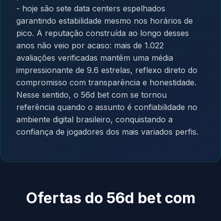
- hoje são sete data centers espelhados
garantindo estabilidade mesmo nos horários de
pico. A reputação construída ao longo desses
anos não veio por acaso: mais de 1.022
avaliações verificadas mantêm uma média
impressionante de 9.6 estrelas, reflexo direto do
compromisso com transparência e honestidade.
Nesse sentido, o 56d bet com se tornou
referência quando o assunto é confiabilidade no
ambiente digital brasileiro, conquistando a
confiança de jogadores dos mais variados perfis.
Ofertas do 56d bet com