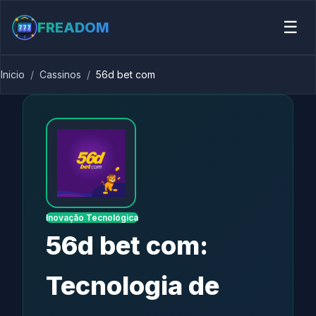
☰
FREADOM
Inicio
/
Cassinos
/
56d bet com
Inovação Tecnológica
56d bet com:
Tecnologia de