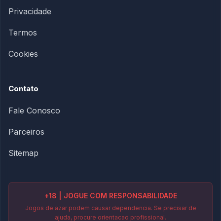
Privacidade
Termos
Cookies
Contato
Fale Conosco
Parceiros
Sitemap
+18 | JOGUE COM RESPONSABILIDADE
Jogos de azar podem causar dependencia. Se precisar de
ajuda, procure orientacao profissional.