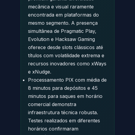
mecânica e visual raramente
encontrada em plataformas do
mesmo segmento. A presença
simultânea de Pragmatic Play,
Evolution e Hacksaw Gaming
oferece desde slots clássicos até
títulos com volatilidade extrema e
recursos inovadores como xWays
e xNudge.
Processamento PIX com média de
8 minutos para depósitos e 45
minutos para saques em horário
comercial demonstra
infraestrutura técnica robusta.
Testes realizados em diferentes
horários confirmaram