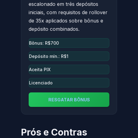
escalonado em três depósitos
iniciais, com requisitos de rollover
de 35x aplicados sobre bônus e
depósito combinados.
Bônus: R$700
Depósito mín.: R$1
Aceita PIX
Licenciado
RESGATAR BÔNUS
Prós e Contras