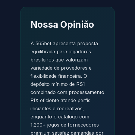
Nossa Opinião
A 565bet apresenta proposta
equilibrada para jogadores
brasileiros que valorizam
variedade de provedores e
flexibilidade financeira. O
depósito mínimo de R$1
combinado com processamento
PIX eficiente atende perfis
iniciantes e recreativos,
enquanto o catálogo com
1.200+ jogos de fornecedores
premium satisfaz demandas por