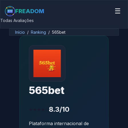
☰
FREADOM
Todas Avaliações
Início
/
Ranking
/
565bet
565bet
8.3/10
★★★★☆
Plataforma internacional de