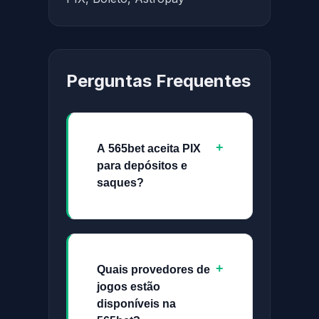
Perguntas Frequentes
+
A 565bet aceita PIX
para depósitos e
saques?
+
Quais provedores de
jogos estão
disponíveis na