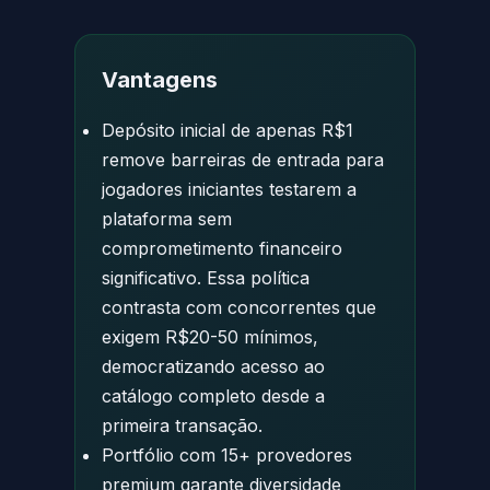
Vantagens
Depósito inicial de apenas R$1
remove barreiras de entrada para
jogadores iniciantes testarem a
plataforma sem
comprometimento financeiro
significativo. Essa política
contrasta com concorrentes que
exigem R$20-50 mínimos,
democratizando acesso ao
catálogo completo desde a
primeira transação.
Portfólio com 15+ provedores
premium garante diversidade