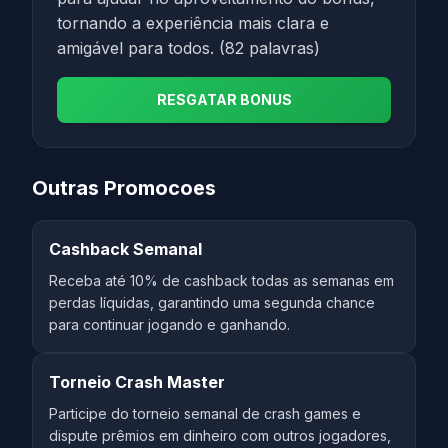
tornando a experiência mais clara e
amigável para todos. (82 palavras)
RESGATAR BONUS
Outras Promocoes
Cashback Semanal
Receba até 10% de cashback todas as semanas em
perdas líquidas, garantindo uma segunda chance
para continuar jogando e ganhando.
Torneio Crash Master
Participe do torneio semanal de crash games e
dispute prêmios em dinheiro com outros jogadores,