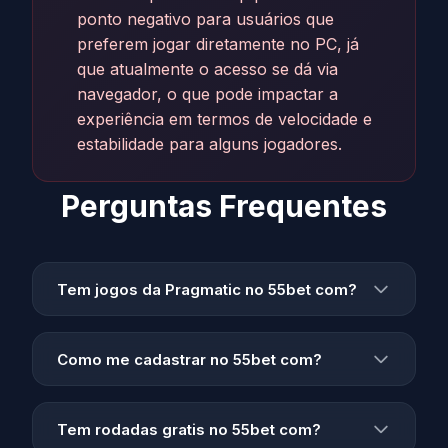
ponto negativo para usuários que
preferem jogar diretamente no PC, já
que atualmente o acesso se dá via
navegador, o que pode impactar a
experiência em termos de velocidade e
estabilidade para alguns jogadores.
Perguntas Frequentes
Tem jogos da Pragmatic no 55bet com?
Embora a 55bet com trabalhe com grandes
fornecedores como ELK Studios e
Como me cadastrar no 55bet com?
Yggdrasil, atualmente não há títulos da
O cadastro no 55bet com é rápido e
Pragmatic disponíveis em seu acervo. Para
simples. Para começar, acesse o site oficial
jogadores interessados nos jogos dessa
Tem rodadas gratis no 55bet com?
e clique em 'Registrar'. Você deverá