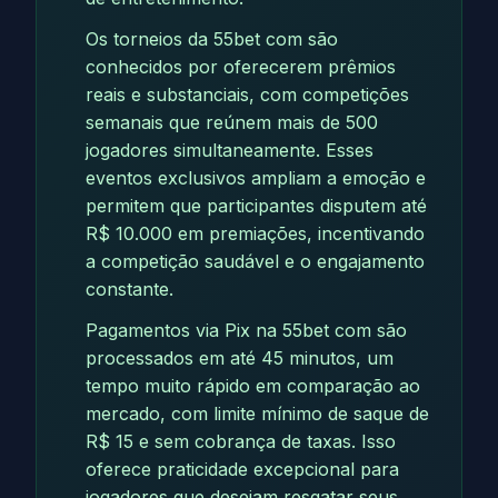
Os torneios da 55bet com são
conhecidos por oferecerem prêmios
reais e substanciais, com competições
semanais que reúnem mais de 500
jogadores simultaneamente. Esses
eventos exclusivos ampliam a emoção e
permitem que participantes disputem até
R$ 10.000 em premiações, incentivando
a competição saudável e o engajamento
constante.
Pagamentos via Pix na 55bet com são
processados em até 45 minutos, um
tempo muito rápido em comparação ao
mercado, com limite mínimo de saque de
R$ 15 e sem cobrança de taxas. Isso
oferece praticidade excepcional para
jogadores que desejam resgatar seus