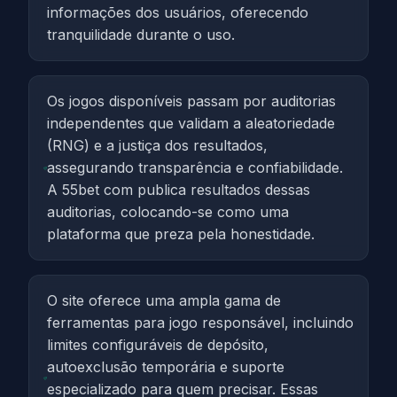
informações dos usuários, oferecendo
tranquilidade durante o uso.
Os jogos disponíveis passam por auditorias
independentes que validam a aleatoriedade
(RNG) e a justiça dos resultados,
assegurando transparência e confiabilidade.
A 55bet com publica resultados dessas
auditorias, colocando-se como uma
plataforma que preza pela honestidade.
O site oferece uma ampla gama de
ferramentas para jogo responsável, incluindo
limites configuráveis de depósito,
autoexclusão temporária e suporte
especializado para quem precisar. Essas