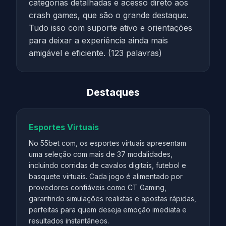
categorias detalhadas e acesso direto aos
crash games, que são o grande destaque.
Tudo isso com suporte ativo e orientações
para deixar a experiência ainda mais
amigável e eficiente. (123 palavras)
Destaques
Esportes Virtuais
No 55bet com, os esportes virtuais apresentam
uma seleção com mais de 37 modalidades,
incluindo corridas de cavalos digitais, futebol e
basquete virtuais. Cada jogo é alimentado por
provedores confiáveis como CT Gaming,
garantindo simulações realistas e apostas rápidas,
perfeitas para quem deseja emoção imediata e
resultados instantâneos.