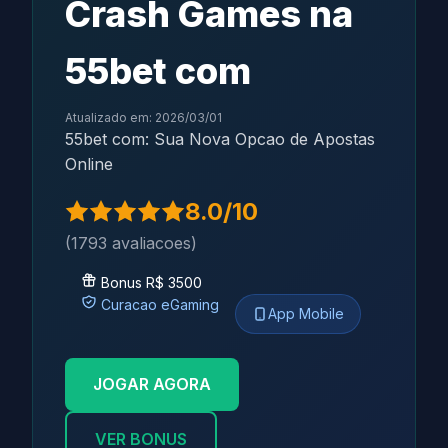
Crash Games na
55bet com
Atualizado em: 2026/03/01
55bet com: Sua Nova Opcao de Apostas
Online
8.0/10
(1793 avaliacoes)
Bonus R$ 3500
Curacao eGaming
App Mobile
JOGAR AGORA
VER BONUS