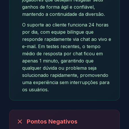
ganhos de forma ágil e confiável,
mantendo a continuidade da diversão.
O suporte ao cliente funciona 24 horas
por dia, com equipe bilíngue que
responde rapidamente via chat ao vivo e
e-mail. Em testes recentes, o tempo
médio de resposta por chat ficou em
apenas 1 minuto, garantindo que
qualquer dúvida ou problema seja
solucionado rapidamente, promovendo
uma experiência sem interrupções para
os usuários.
Pontos Negativos