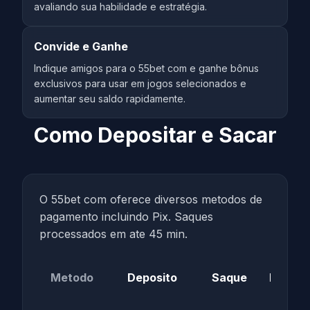
avaliando sua habilidade e estratégia.
Convide e Ganhe
Indique amigos para o 55bet com e ganhe bônus
exclusivos para usar em jogos selecionados e
aumentar seu saldo rapidamente.
Como Depositar e Sacar
O 55bet com oferece diversos metodos de
pagamento incluindo Pix. Saques
processados em ate 45 min.
Metodo
Deposito
Saque
Minimo