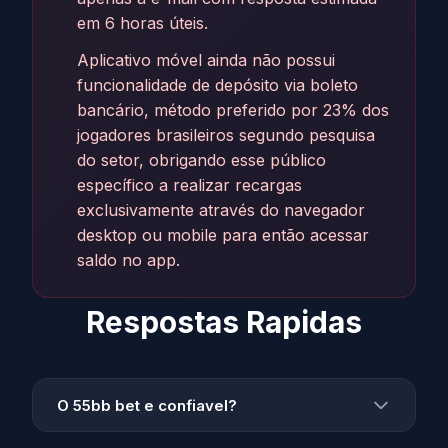
em 6 horas úteis.
Aplicativo móvel ainda não possui
funcionalidade de depósito via boleto
bancário, método preferido por 23% dos
jogadores brasileiros segundo pesquisa
do setor, obrigando esse público
específico a realizar recargas
exclusivamente através do navegador
desktop ou mobile para então acessar
saldo no app.
Respostas Rapidas
O 55bb bet e confiavel?
Sim, o 55bb bet opera com licenca da