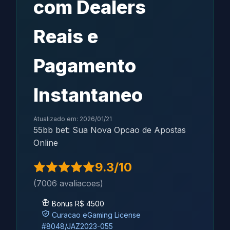
com Dealers
Reais e
Pagamento
Instantaneo
Atualizado em: 2026/01/21
55bb bet: Sua Nova Opcao de Apostas
Online
9.3/10
(7006 avaliacoes)
Bonus R$ 4500
Curacao eGaming License
#8048/JAZ2023-055