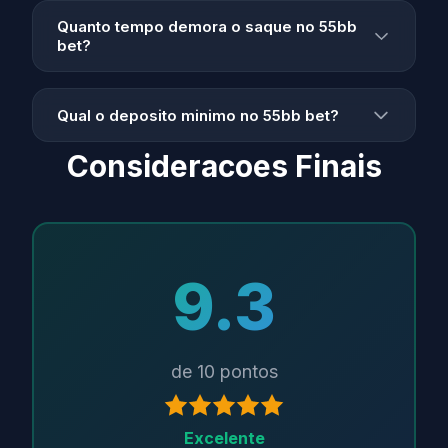
Curacao eGaming License
Quanto tempo demora o saque no 55bb
#8048/JAZ2023-055.
bet?
Saques via Pix levam ate 1 hora.
Qual o deposito minimo no 55bb bet?
O deposito minimo e de R$ 50.
Consideracoes Finais
9.3
de 10 pontos
Excelente