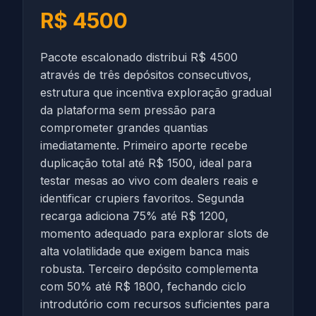
R$ 4500
Pacote escalonado distribui R$ 4500
através de três depósitos consecutivos,
estrutura que incentiva exploração gradual
da plataforma sem pressão para
comprometer grandes quantias
imediatamente. Primeiro aporte recebe
duplicação total até R$ 1500, ideal para
testar mesas ao vivo com dealers reais e
identificar crupiers favoritos. Segunda
recarga adiciona 75% até R$ 1200,
momento adequado para explorar slots de
alta volatilidade que exigem banca mais
robusta. Terceiro depósito complementa
com 50% até R$ 1800, fechando ciclo
introdutório com recursos suficientes para