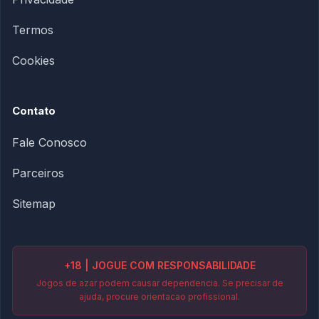
Termos
Cookies
Contato
Fale Conosco
Parceiros
Sitemap
+18 | JOGUE COM RESPONSABILIDADE
Jogos de azar podem causar dependencia. Se precisar de
ajuda, procure orientacao profissional.