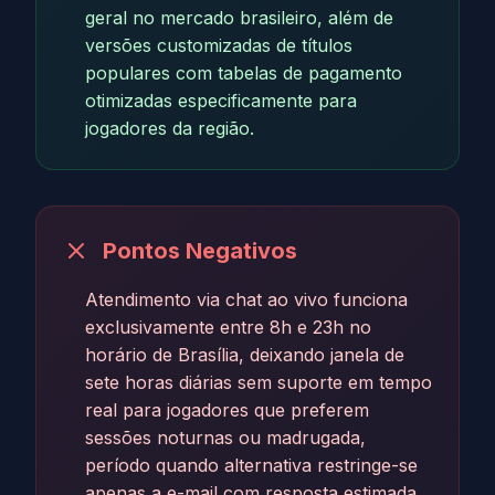
geral no mercado brasileiro, além de
versões customizadas de títulos
populares com tabelas de pagamento
otimizadas especificamente para
jogadores da região.
Pontos Negativos
Atendimento via chat ao vivo funciona
exclusivamente entre 8h e 23h no
horário de Brasília, deixando janela de
sete horas diárias sem suporte em tempo
real para jogadores que preferem
sessões noturnas ou madrugada,
período quando alternativa restringe-se
apenas a e-mail com resposta estimada