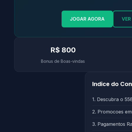
JOGAR AGORA
VER
R$ 800
Bonus de Boas-vindas
Indice do Co
1. Descubra o 55
2. Promocoes em
3. Pagamentos Ra