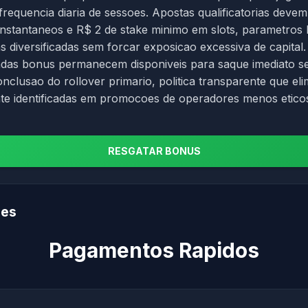
equencia diaria de sessoes. Apostas qualificatorias devem
 instantaneos e R$ 2 de stake minimo em slots, parametros
ias diversificadas sem forcar exposicao excessiva de capita
adas bonus permanecem disponiveis para saque imediato se
onclusao do rollover primario, politica transparente que eli
e identificadas em promocoes de operadores menos etico
RESGATAR BONUS
oes
Pagamentos Rapidos