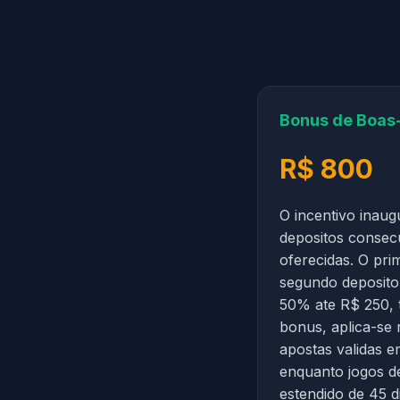
Bonus de Boas
R$ 800
O incentivo inau
depositos consecu
oferecidas. O pr
segundo deposito
50% ate R$ 250, t
bonus, aplica-se 
apostas validas e
enquanto jogos d
estendido de 45 d