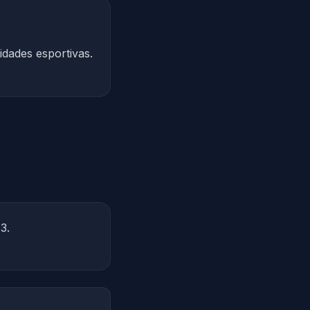
dades esportivas.
3.