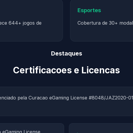
Esportes
ece 644+ jogos de
Cobertura de 30+ modali
Destaques
Certificacoes e Licencas
cenciado pela Curacao eGaming License #8048/JAZ2020-01
o eGaming License