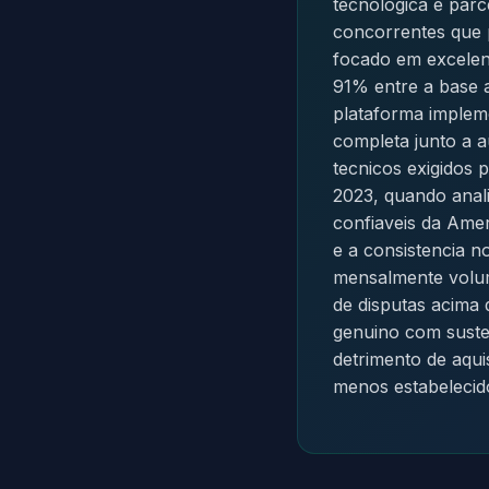
tecnologica e parc
concorrentes que 
focado em excelenc
91% entre a base a
plataforma impleme
completa junto a a
tecnicos exigidos 
2023, quando anali
confiaveis da Amer
e a consistencia 
mensalmente volum
de disputas acima 
genuino com suste
detrimento de aqui
menos estabelecido