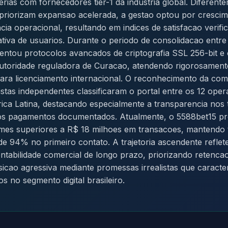
erias com fornecedores tier-1 da industria global. Diferent
priorizam expansao acelerada, a gestao optou por cresci
ia operacional, resultando em indices de satisfacao verifi
tiva de usuarios. Durante o periodo de consolidacao entre
ntou protocolos avancados de criptografia SSL 256-bit e 
utoridade reguladora de Curacao, atendendo rigorosamente
para licenciamento internacional. O reconhecimento da co
stas independentes classificaram o portal entre os 12 ope
ica Latina, destacando especialmente a transparencia nos 
nos pagamentos documentados. Atualmente, o 5588bet15 p
es superiores a R$ 18 milhoes em transacoes, mantendo 
de 94% no primeiro contato. A trajetoria ascendente refl
ntabilidade comercial de longo prazo, priorizando retenca
sicao agressiva mediante promessas irrealistas que caract
s no segmento digital brasileiro.