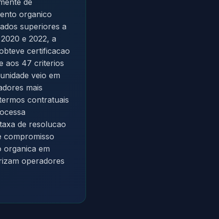
emente de
mento organico
cados superiores a
 2020 e 2022, a
obteve certificacao
 aos 47 criterios
munidade veio em
radores mais
termos contratuais
rocessa
taxa de resolucao
ete compromisso
o organica em
erizam operadores