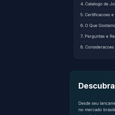
4. Catalogo de J
5. Certificacoes e
6. O Que Gostam
7. Perguntas e R
8. Consideracoes 
Descubra
Desde seu lancame
no mercado brasile