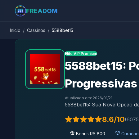
FREADOM
Inicio
/
Cassinos
/
5588bet15
Elite VIP Premium
5588bet15: P
Progressivas
Atualizado em: 2026/01/21
5588bet15: Sua Nova Opcao de
8.6/10
(6075
Bonus R$ 800
Curacao