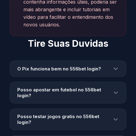
contenha informações úteis, poderia ser
mais abrangente e incluir tutoriais em
vídeo para facilitar o entendimento dos
novos usuários.
Tire Suas Duvidas
O Pix funciona bem no 556bet login?
Sim, o Pix funciona perfeitamente na
556bet login! É o método de pagamento
Posso apostar em futebol no 556bet
mais rápido e conveniente que oferecemos.
login?
Depósitos via Pix são creditados
Com certeza! A 556bet login oferece uma
instantaneamente na sua conta, e saques
ampla seleção de eventos de futebol para
Posso testar jogos gratis no 556bet
via Pix são processados em até 1 hora, 24
apostar, incluindo campeonatos nacionais e
login?
horas por dia, 7 dias por semana. Para
internacionais, como a Liga dos Campeões,
depositar via Pix, basta acessar a seção de
Sim, a 556bet login oferece a opção de