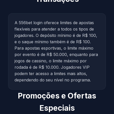
A 556bet login oferece limites de apostas
flexíveis para atender a todos os tipos de
jogadores. O depósito mínimo é de R$ 100,
e o saque mínimo também é de R$ 100.
Para apostas esportivas, o limite máximo
por evento é de R$ 50.000, enquanto para
jogos de cassino, o limite máximo por
rodada é de R$ 10.000. Jogadores VIP
podem ter acesso a limites mais altos,
dependendo do seu nível no programa.
Promoções e Ofertas
Especiais