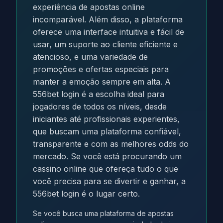
experiência de apostas online
incomparável. Além disso, a plataforma
oferece uma interface intuitiva e fácil de
usar, um suporte ao cliente eficiente e
atencioso, e uma variedade de
promoções e ofertas especiais para
manter a emoção sempre em alta. A
556bet login é a escolha ideal para
jogadores de todos os níveis, desde
iniciantes até profissionais experientes,
que buscam uma plataforma confiável,
transparente e com as melhores odds do
mercado. Se você está procurando um
cassino online que ofereça tudo o que
você precisa para se divertir e ganhar, a
556bet login é o lugar certo.
Se você busca uma plataforma de apostas