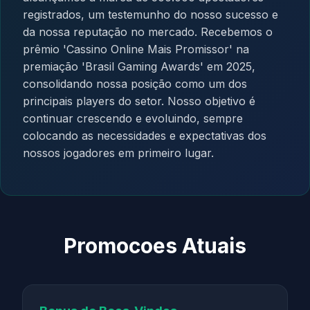
registrados, um testemunho do nosso sucesso e
da nossa reputação no mercado. Recebemos o
prêmio 'Cassino Online Mais Promissor' na
premiação 'Brasil Gaming Awards' em 2025,
consolidando nossa posição como um dos
principais players do setor. Nosso objetivo é
continuar crescendo e evoluindo, sempre
colocando as necessidades e expectativas dos
nossos jogadores em primeiro lugar.
Promocoes Atuais