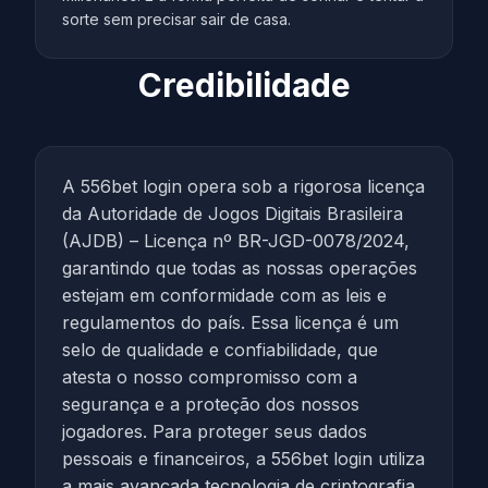
sorte sem precisar sair de casa.
Credibilidade
A 556bet login opera sob a rigorosa licença
da Autoridade de Jogos Digitais Brasileira
(AJDB) – Licença nº BR-JGD-0078/2024,
garantindo que todas as nossas operações
estejam em conformidade com as leis e
regulamentos do país. Essa licença é um
selo de qualidade e confiabilidade, que
atesta o nosso compromisso com a
segurança e a proteção dos nossos
jogadores. Para proteger seus dados
pessoais e financeiros, a 556bet login utiliza
a mais avançada tecnologia de criptografia