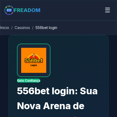
☰
FREADOM
Inicio
/
Cassinos
/
556bet login
Selo Confiança
556bet login: Sua
Nova Arena de