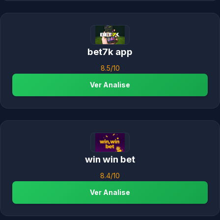
bet7k app
8.5/10
Ver Analise
win win bet
8.4/10
Ver Analise