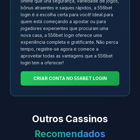
online que una segurança, variedade de jogos,
bônus atraentes e saques rápidos, a 556bet
login é a escolha certa para você! Ideal para
quem está começando a apostar ou para
jogadores experientes que procuram uma
nova casa, a 556bet login oferece uma
experiência completa e gratificante. Não perca
tempo, registre-se agora e comece a
aproveitar todas as vantagens que a 556bet
login tem a oferecer!
CRIAR CONTA NO 556BET LOGIN
Outros Cassinos
Recomendados