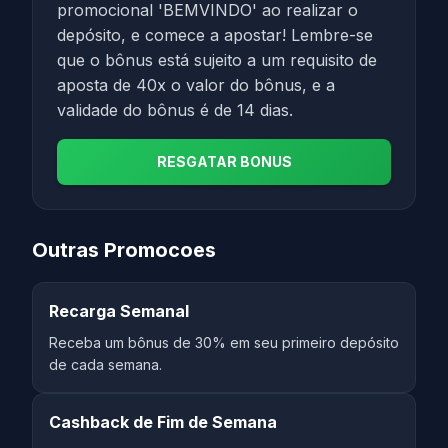
promocional 'BEMVINDO' ao realizar o
depósito, e comece a apostar! Lembre-se
que o bônus está sujeito a um requisito de
aposta de 40x o valor do bônus, e a
validade do bônus é de 14 dias.
RESGATAR BONUS
Outras Promocoes
Recarga Semanal
Receba um bônus de 30% em seu primeiro depósito
de cada semana.
Cashback de Fim de Semana