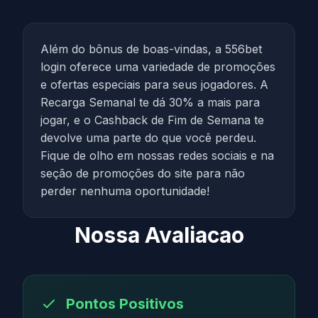
Além do bônus de boas-vindas, a 556bet
login oferece uma variedade de promoções
e ofertas especiais para seus jogadores. A
Recarga Semanal te dá 30% a mais para
jogar, e o Cashback de Fim de Semana te
devolve uma parte do que você perdeu.
Fique de olho em nossas redes sociais e na
seção de promoções do site para não
perder nenhuma oportunidade!
Nossa Avaliacao
Pontos Positivos