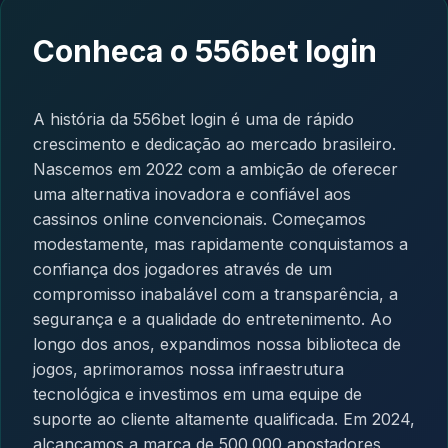
Conheca o 556bet login
A história da 556bet login é uma de rápido
crescimento e dedicação ao mercado brasileiro.
Nascemos em 2022 com a ambição de oferecer
uma alternativa inovadora e confiável aos
cassinos online convencionais. Começamos
modestamente, mas rapidamente conquistamos a
confiança dos jogadores através de um
compromisso inabalável com a transparência, a
segurança e a qualidade do entretenimento. Ao
longo dos anos, expandimos nossa biblioteca de
jogos, aprimoramos nossa infraestrutura
tecnológica e investimos em uma equipe de
suporte ao cliente altamente qualificada. Em 2024,
alcançamos a marca de 500.000 apostadores