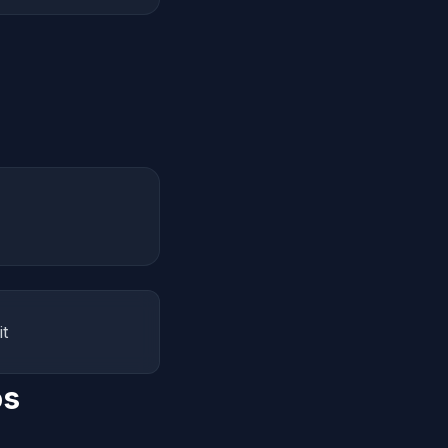
it
os