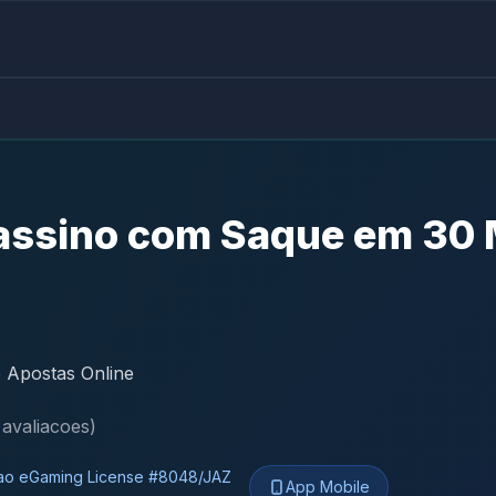
assino com Saque em 30 
 Apostas Online
 avaliacoes)
o eGaming License #8048/JAZ
App Mobile