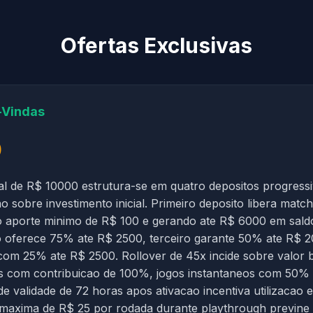
Ofertas Exclusivas
-Vindas
0
al de R$ 10000 estrutura-se em quatro depositos progress
 sobre investimento inicial. Primeiro deposito libera mat
 aporte minimo de R$ 100 e gerando ate R$ 6000 em sald
 oferece 75% ate R$ 2500, terceiro garante 50% ate R$ 
com 25% ate R$ 2500. Rollover de 45x incide sobre valor b
s com contribuicao de 100%, jogos instantaneos com 50% 
 validade de 72 horas apos ativacao incentiva utilizacao e
maxima de R$ 25 por rodada durante playthrough previne