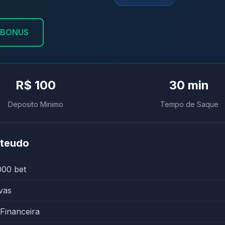
 BONUS
R$ 100
30 min
Deposito Minimo
Tempo de Saque
nteudo
000 bet
ivas
Financeira