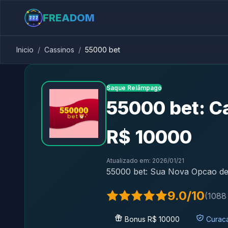
FREADOM
Inicio
/
Cassinos
/
55000 bet
Saque Relâmpago
55000 bet: C
R$ 10000
Atualizado em: 2026/01/21
55000 bet: Sua Nova Opcao de
9.0/10
(1088
Bonus R$ 10000
Curaca