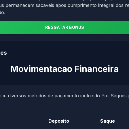
us permanecem sacaveis apos cumprimento integral dos req
do.
RESGATAR BONUS
oes
Movimentacao Financeira
ece diversos metodos de pagamento incluindo Pix. Saques
Deposito
Saque