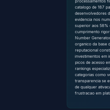
processamentos fi
catalogo de 187 pa
desenvolvedores de
evidencia nos num
superior aos 58% d
cumprimento rigor
Number Generator) 
organico da base d
reputacional const
investimentos em 
picos de acesso e
rankings especiali
categorias como ve
transparencia se 
de qualquer ativa
frustracao em pla