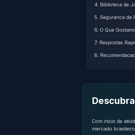
4. Biblioteca de 
5. Seguranca da 
6. O Que Gostam
7. Respostas Rap
8. Recomendacao
Descubra
Com inicio de ati
mercado brasileiro