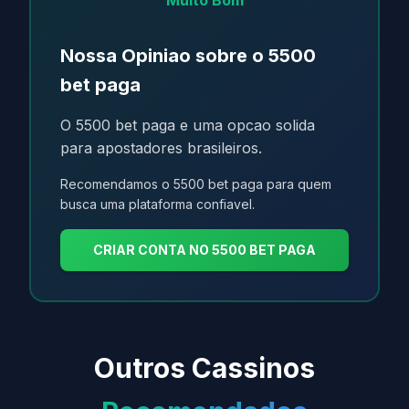
Muito Bom
Nossa Opiniao sobre o 5500
bet paga
O 5500 bet paga e uma opcao solida
para apostadores brasileiros.
Recomendamos o 5500 bet paga para quem
busca uma plataforma confiavel.
CRIAR CONTA NO 5500 BET PAGA
Outros Cassinos