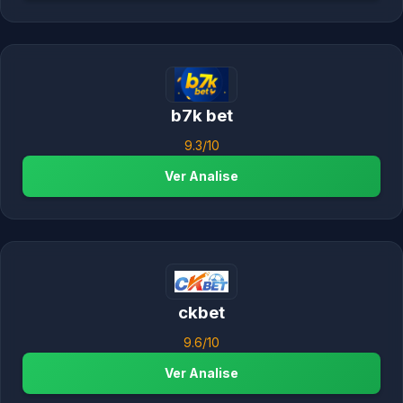
b7k bet
9.3/10
Ver Analise
ckbet
9.6/10
Ver Analise