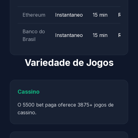
Ethereum
Instantaneo
15 min
R$ 10
Banco do
Instantaneo
15 min
R$ 10
Brasil
Variedade de Jogos
Cassino
O 5500 bet paga oferece 3875+ jogos de
cassino.