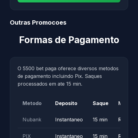
Outras Promocoes
Formas de Pagamento
O 5500 bet paga oferece diversos metodos
de pagamento incluindo Pix. Saques
processados em ate 15 min.
Metodo
Deposito
Saque
Minimo
Nubank
Instantaneo
15 min
R$ 10
PIX
Instantaneo
15 min
R$ 10