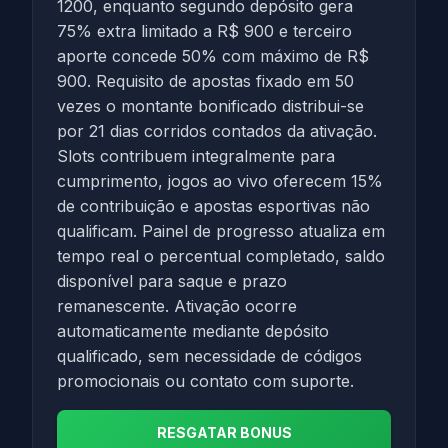
1200, enquanto segundo depósito gera
75% extra limitado a R$ 900 e terceiro
aporte concede 50% com máximo de R$
900. Requisito de apostas fixado em 50
vezes o montante bonificado distribui-se
por 21 dias corridos contados da ativação.
Slots contribuem integralmente para
cumprimento, jogos ao vivo oferecem 15%
de contribuição e apostas esportivas não
qualificam. Painel de progresso atualiza em
tempo real o percentual completado, saldo
disponível para saque e prazo
remanescente. Ativação ocorre
automaticamente mediante depósito
qualificado, sem necessidade de códigos
promocionais ou contato com suporte.
RESGATAR BONUS