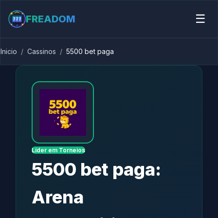
☰
FREADOM
Inicio
/
Cassinos
/
5500 bet paga
Líder em Torneios
5500 bet paga:
Arena