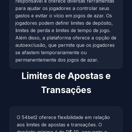
responsável e oferece diversas ferramentas
para ajudar os jogadores a controlar seus
gastos e evitar o vício em jogos de azar. Os
jogadores podem definir limites de depósito,
limites de perda e limites de tempo de jogo.
Além disso, a plataforma oferece a opção de
autoexclusão, que permite que os jogadores
se afastem temporariamente ou
permanentemente dos jogos de azar.
Limites de Apostas e
Transações
O 54bet2 oferece flexibilidade em relação
aos limites de apostas e transações. O