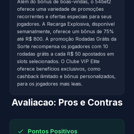
Além do bônus de boas-vindas, o 54bet2
oferece uma variedade de promoções
recorrentes e ofertas especiais para seus
jogadores. A Recarga Explosiva, disponível
semanalmente, oferece um bônus de 75%
até R$ 800. A promoção Rodadas Grátis da
Sorte recompensa os jogadores com 10
rodadas grátis a cada R$ 50 apostados em
slots selecionados. O Clube VIP Elite
oferece benefícios exclusivos, como
cashback ilimitado e bônus personalizados,
para os jogadores mais leais.
Avaliacao: Pros e Contras
Pontos Positivos