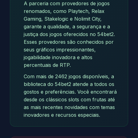
A parceria com provedores de jogos
renomados, como Playtech, Relax
Gaming, Stakelogic e Nolimit City,
garante a qualidade, a segurança e a
justiça dos jogos oferecidos no 54bet2.
Esses provedores são conhecidos por
seus gráficos impressionantes,
jogabilidade inovadora e altos
percentuais de RTP.
Com mais de 2462 jogos disponíveis, a
biblioteca do 54bet2 atende a todos os
gostos e preferências. Você encontrará
desde os clássicos slots com frutas até
as mais recentes novidades com temas
inovadores e recursos especiais.