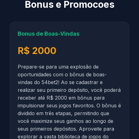
Bonus e Promocoes
Bonus de Boas-Vindas
R$ 2000
Prepare-se para uma explosão de
oportunidades com o bônus de boas-
vindas do 54bet2! Ao se cadastrar e
realizar seu primeiro depósito, você poderá
receber até R$ 2000 em bônus para
impulsionar seus jogos favoritos. O bônus é
dividido em três etapas, permitindo que
você maximize seus ganhos ao longo de
seus primeiros depósitos. Aproveite para
explorar a vasta biblioteca de jogos do