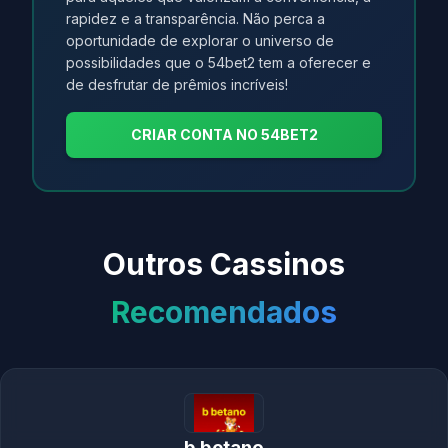
rapidez e a transparência. Não perca a
oportunidade de explorar o universo de
possibilidades que o 54bet2 tem a oferecer e
de desfrutar de prêmios incríveis!
CRIAR CONTA NO 54BET2
Outros Cassinos
Recomendados
b betano