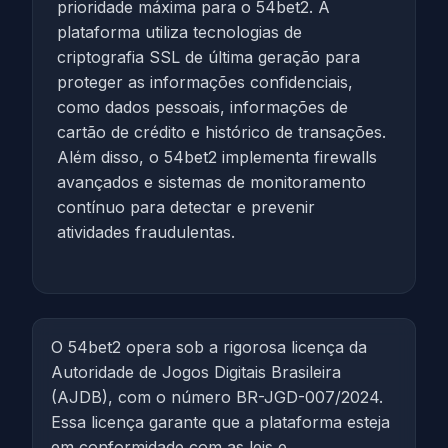
prioridade máxima para o 54bet2. A
plataforma utiliza tecnologias de
criptografia SSL de última geração para
proteger as informações confidenciais,
como dados pessoais, informações de
cartão de crédito e histórico de transações.
Além disso, o 54bet2 implementa firewalls
avançados e sistemas de monitoramento
contínuo para detectar e prevenir
atividades fraudulentas.
O 54bet2 opera sob a rigorosa licença da
Autoridade de Jogos Digitais Brasileira
(AJDB), com o número BR-JGD-007/2024.
Essa licença garante que a plataforma esteja
em conformidade com as leis e