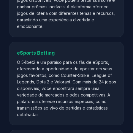
jogos disponíveis, você poderá testar sua sorte e
ganhar prêmios incríveis. A plataforma oferece
jogos de loteria com diferentes temas e recursos,
garantindo uma experiência divertida e
emocionante.
eSports Betting
O 54bet2 é um paraíso para os fãs de eSports,
oferecendo a oportunidade de apostar em seus
jogos favoritos, como Counter-Strike, League of
Legends, Dota 2 e Valorant. Com mais de 24 jogos
disponíveis, você encontrará sempre uma
variedade de mercados e odds competitivas. A
plataforma oferece recursos especiais, como
transmissões ao vivo de partidas e estatísticas
detalhadas.