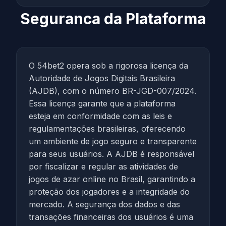
Seguranca da Plataforma
O 54bet2 opera sob a rigorosa licença da
Autoridade de Jogos Digitais Brasileira
(AJDB), com o número BR-JGD-007/2024.
Essa licença garante que a plataforma
esteja em conformidade com as leis e
regulamentações brasileiras, oferecendo
um ambiente de jogo seguro e transparente
para seus usuários. A AJDB é responsável
por fiscalizar e regular as atividades de
jogos de azar online no Brasil, garantindo a
proteção dos jogadores e a integridade do
mercado. A segurança dos dados e das
transações financeiras dos usuários é uma