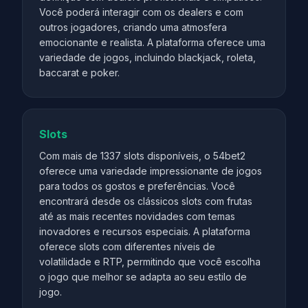
Você poderá interagir com os dealers e com
outros jogadores, criando uma atmosfera
emocionante e realista. A plataforma oferece uma
variedade de jogos, incluindo blackjack, roleta,
baccarat e poker.
Slots
Com mais de 1337 slots disponíveis, o 54bet2
oferece uma variedade impressionante de jogos
para todos os gostos e preferências. Você
encontrará desde os clássicos slots com frutas
até as mais recentes novidades com temas
inovadores e recursos especiais. A plataforma
oferece slots com diferentes níveis de
volatilidade e RTP, permitindo que você escolha
o jogo que melhor se adapta ao seu estilo de
jogo.