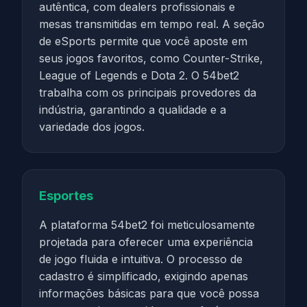
autêntica, com dealers profissionais e
mesas transmitidas em tempo real. A seção
de eSports permite que você aposte em
seus jogos favoritos, como Counter-Strike,
League of Legends e Dota 2. O 54bet2
trabalha com os principais provedores da
indústria, garantindo a qualidade e a
variedade dos jogos.
Esportes
A plataforma 54bet2 foi meticulosamente
projetada para oferecer uma experiência
de jogo fluida e intuitiva. O processo de
cadastro é simplificado, exigindo apenas
informações básicas para que você possa