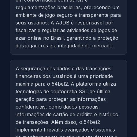
regulamentações brasileiras, oferecendo um
ambiente de jogo seguro e transparente para
seus usuários. A AJDB é responsável por
fiscalizar e regular as atividades de jogos de
azar online no Brasil, garantindo a proteção
dos jogadores e a integridade do mercado.
A segurança dos dados e das transações
financeiras dos usuários é uma prioridade
máxima para o 54bet2. A plataforma utiliza
tecnologias de criptografia SSL de última
geração para proteger as informações
confidenciais, como dados pessoais,
informações de cartão de crédito e histórico
de transações. Além disso, o 54bet2
implementa firewalls avançados e sistemas