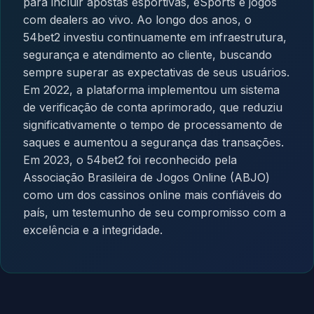
para incluir apostas esportivas, eSports e jogos
com dealers ao vivo. Ao longo dos anos, o
54bet2 investiu continuamente em infraestrutura,
segurança e atendimento ao cliente, buscando
sempre superar as expectativas de seus usuários.
Em 2022, a plataforma implementou um sistema
de verificação de conta aprimorado, que reduziu
significativamente o tempo de processamento de
saques e aumentou a segurança das transações.
Em 2023, o 54bet2 foi reconhecido pela
Associação Brasileira de Jogos Online (ABJO)
como um dos cassinos online mais confiáveis do
país, um testemunho de seu compromisso com a
excelência e a integridade.