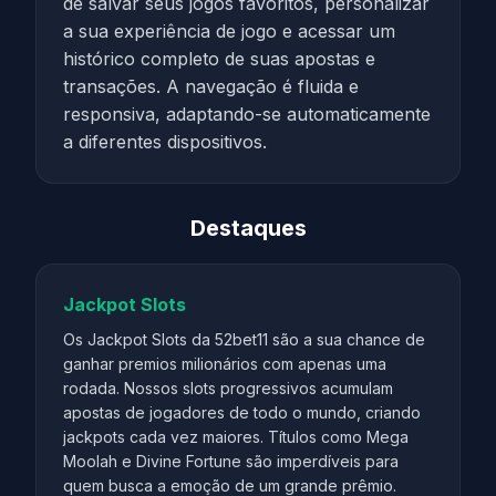
de salvar seus jogos favoritos, personalizar
a sua experiência de jogo e acessar um
histórico completo de suas apostas e
transações. A navegação é fluida e
responsiva, adaptando-se automaticamente
a diferentes dispositivos.
Destaques
Jackpot Slots
Os Jackpot Slots da 52bet11 são a sua chance de
ganhar premios milionários com apenas uma
rodada. Nossos slots progressivos acumulam
apostas de jogadores de todo o mundo, criando
jackpots cada vez maiores. Títulos como Mega
Moolah e Divine Fortune são imperdíveis para
quem busca a emoção de um grande prêmio.