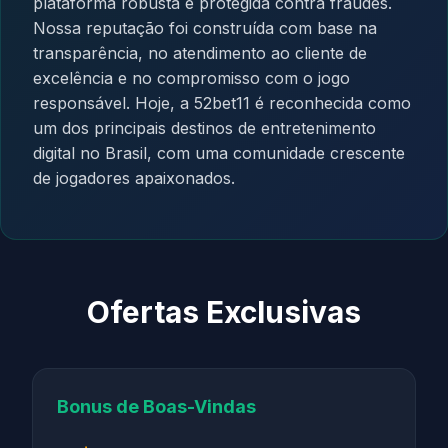
plataforma robusta e protegida contra fraudes.
Nossa reputação foi construída com base na
transparência, no atendimento ao cliente de
excelência e no compromisso com o jogo
responsável. Hoje, a 52bet11 é reconhecida como
um dos principais destinos de entretenimento
digital no Brasil, com uma comunidade crescente
de jogadores apaixonados.
Ofertas Exclusivas
Bonus de Boas-Vindas