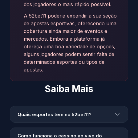
dos jogadores o mais rápido possível.
A 52bet11 poderia expandir a sua seção
de apostas esportivas, oferecendo uma
cobertura ainda maior de eventos e
mercados. Embora a plataforma já
ofereça uma boa variedade de opções,
alguns jogadores podem sentir falta de
determinados esportes ou tipos de
apostas.
Saiba Mais
Quais esportes tem no 52bet11?
A 52bet11 oferece uma cobertura
abrangente de eventos esportivos,
Como funciona o cassino ao vivo do