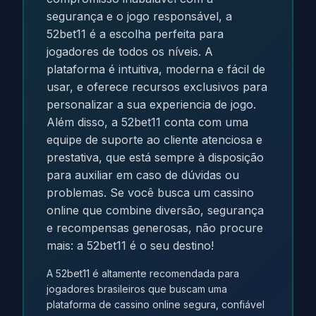
segurança e o jogo responsável, a
52bet11 é a escolha perfeita para
jogadores de todos os níveis. A
plataforma é intuitiva, moderna e fácil de
usar, e oferece recursos exclusivos para
personalizar a sua experiencia de jogo.
Além disso, a 52bet11 conta com uma
equipe de suporte ao cliente atenciosa e
prestativa, que está sempre à disposição
para auxiliar em caso de dúvidas ou
problemas. Se você busca um cassino
online que combine diversão, segurança
e recompensas generosas, não procure
mais: a 52bet11 é o seu destino!
A 52bet11 é altamente recomendada para
jogadores brasileiros que buscam uma
plataforma de cassino online segura, confiável