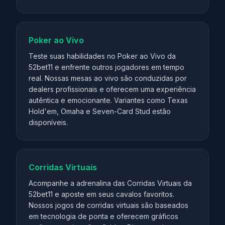
Poker ao Vivo
Teste suas habilidades no Poker ao Vivo da
52bet11 e enfrente outros jogadores em tempo
real. Nossas mesas ao vivo são conduzidas por
dealers profissionais e oferecem uma experiência
autêntica e emocionante. Variantes como Texas
Hold'em, Omaha e Seven-Card Stud estão
disponíveis.
Corridas Virtuais
Acompanhe a adrenalina das Corridas Virtuais da
52bet11 e aposte em seus cavalos favoritos.
Nossos jogos de corridas virtuais são baseados
em tecnologia de ponta e oferecem gráficos