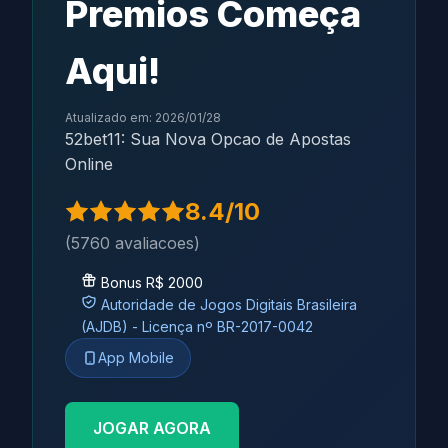
Premios Começa
Aqui!
Atualizado em: 2026/01/28
52bet11: Sua Nova Opcao de Apostas
Online
8.4/10
(5760 avaliacoes)
Bonus R$ 2000
Autoridade de Jogos Digitais Brasileira
(AJDB) - Licença nº BR-2017-0042
App Mobile
JOGAR AGORA