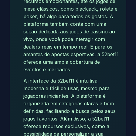
recursos emocionantes, até os jogos de
mesa clássicos, como blackjack, roleta e
poker, há algo para todos os gostos. A
plataforma também conta com uma
seção dedicada aos jogos de cassino ao
vivo, onde você pode interagir com
dealers reais em tempo real. E para os
amantes de apostas esportivas, a 52bet11
oferece uma ampla cobertura de
eventos e mercados.
A interface da 52bet11 é intuitiva,
moderna e fácil de usar, mesmo para
jogadores iniciantes. A plataforma é
organizada em categorias claras e bem
definidas, facilitando a busca pelos seus
jogos favoritos. Além disso, a 52bet11
oferece recursos exclusivos, como a
possibilidade de personalizar a sua