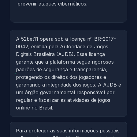
prevenir ataques cibernéticos.
A 52bet11 opera sob a licença nº BR-2017-
0042, emitida pela Autoridade de Jogos
Digitais Brasileira (AJDB). Essa licença
garante que a plataforma segue rigorosos
padrões de segurança e transparencia,
protegendo os direitos dos jogadores e
garantindo a integridade dos jogos. A AJDB é
um órgão governamental responsável por
regular e fiscalizar as atividades de jogos
online no Brasil.
Para proteger as suas informações pessoais