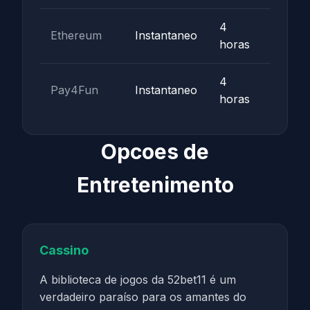
4
Ethereum
Instantaneo
R$ 10
horas
4
Pay4Fun
Instantaneo
R$ 10
horas
Opcoes de
Entretenimento
Cassino
A biblioteca de jogos da 52bet11 é um
verdadeiro paraíso para os amantes do