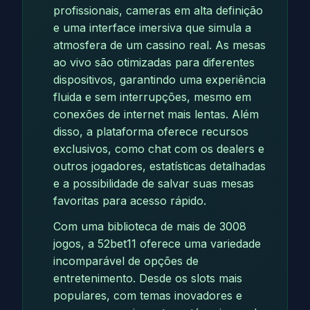
profissionais, cameras em alta definição
e uma interface imersiva que simula a
atmosfera de um cassino real. As mesas
ao vivo são otimizadas para diferentes
dispositivos, garantindo uma experiência
fluida e sem interrupções, mesmo em
conexões de internet mais lentas. Além
disso, a plataforma oferece recursos
exclusivos, como chat com os dealers e
outros jogadores, estatísticas detalhadas
e a possibilidade de salvar suas mesas
favoritas para acesso rápido.
Com uma biblioteca de mais de 3008
jogos, a 52bet11 oferece uma variedade
incomparável de opções de
entretenimento. Desde os slots mais
populares, com temas inovadores e