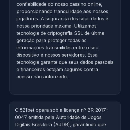
confiabilidade do nosso cassino online,
proporcionando tranquilidade aos nossos
jogadores. A segurança dos seus dados é
nossa prioridade máxima. Utilizamos
tecnologia de criptografia SSL de última
geração para proteger todas as
informações transmitidas entre o seu
dispositivo e nossos servidores. Essa
tecnologia garante que seus dados pessoais
e financeiros estejam seguros contra
acesso não autorizado.
O 521bet opera sob a licença nº BR-2017-
0047 emitida pela Autoridade de Jogos
Digitais Brasileira (AJDB), garantindo que