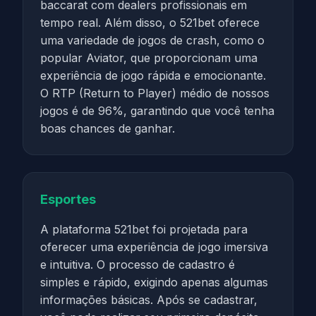
baccarat com dealers profissionais em
tempo real. Além disso, o 521bet oferece
uma variedade de jogos de crash, como o
popular Aviator, que proporcionam uma
experiência de jogo rápida e emocionante.
O RTP (Return to Player) médio de nossos
jogos é de 96%, garantindo que você tenha
boas chances de ganhar.
Esportes
A plataforma 521bet foi projetada para
oferecer uma experiência de jogo imersiva
e intuitiva. O processo de cadastro é
simples e rápido, exigindo apenas algumas
informações básicas. Após se cadastrar,