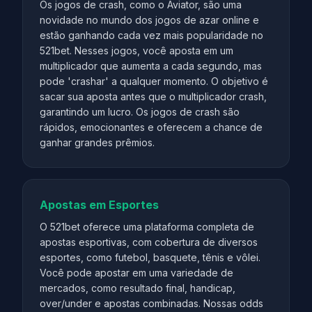
Os jogos de crash, como o Aviator, são uma
novidade no mundo dos jogos de azar online e
estão ganhando cada vez mais popularidade no
521bet. Nesses jogos, você aposta em um
multiplicador que aumenta a cada segundo, mas
pode 'crashar' a qualquer momento. O objetivo é
sacar sua aposta antes que o multiplicador crash,
garantindo um lucro. Os jogos de crash são
rápidos, emocionantes e oferecem a chance de
ganhar grandes prêmios.
Apostas em Esportes
O 521bet oferece uma plataforma completa de
apostas esportivas, com cobertura de diversos
esportes, como futebol, basquete, tênis e vôlei.
Você pode apostar em uma variedade de
mercados, como resultado final, handicap,
over/under e apostas combinadas. Nossas odds