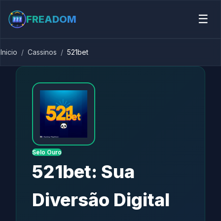
☰
FREADOM
Inicio
/
Cassinos
/
521bet
Selo Ouro
521bet: Sua
Diversão Digital