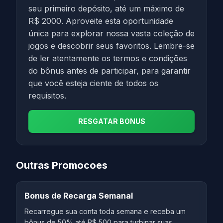
seu primeiro depósito, até um máximo de
R$ 2000. Aproveite esta oportunidade
única para explorar nossa vasta coleção de
jogos e descobrir seus favoritos. Lembre-se
de ler atentamente os termos e condições
do bônus antes de participar, para garantir
que você esteja ciente de todos os
requisitos.
RESGATAR BONUS
Outras Promocoes
Bonus de Recarga Semanal
Recarregue sua conta toda semana e receba um
bônus de 50% até R$ 500 para turbinar suas