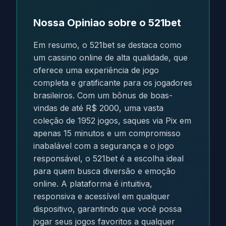
Nossa Opiniao sobre o 521bet
Em resumo, o 521bet se destaca como
um cassino online de alta qualidade, que
oferece uma experiência de jogo
completa e gratificante para os jogadores
brasileiros. Com um bônus de boas-
vindas de até R$ 2000, uma vasta
coleção de 1952 jogos, saques via Pix em
apenas 15 minutos e um compromisso
inabalável com a segurança e o jogo
responsável, o 521bet é a escolha ideal
para quem busca diversão e emoção
online. A plataforma é intuitiva,
responsiva e acessível em qualquer
dispositivo, garantindo que você possa
jogar seus jogos favoritos a qualquer