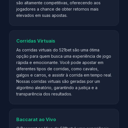
são altamente competitivas, oferecendo aos
jogadores a chance de obter retornos mais
elevados em suas apostas.
Corridas Virtuais
As corridas virtuais do 521bet são uma ótima
opção para quem busca uma experiência de jogo
rápida e emocionante. Você pode apostar em
diferentes tipos de corridas, como cavalos,
galgos e carros, e assistir à corrida em tempo real.
Nossas corridas virtuais são geradas por um
algoritmo aleatório, garantindo a justiça e a
transparência dos resultados.
Baccarat ao Vivo