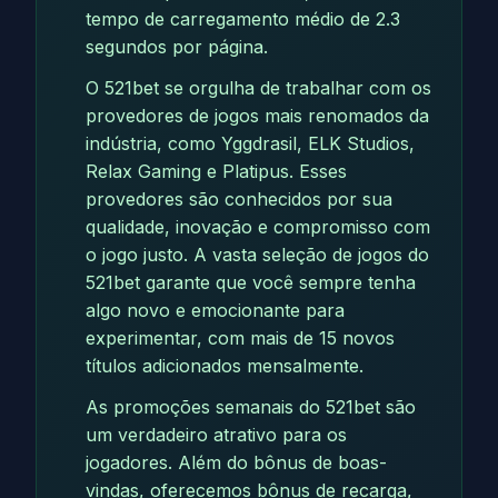
tempo de carregamento médio de 2.3
segundos por página.
O 521bet se orgulha de trabalhar com os
provedores de jogos mais renomados da
indústria, como Yggdrasil, ELK Studios,
Relax Gaming e Platipus. Esses
provedores são conhecidos por sua
qualidade, inovação e compromisso com
o jogo justo. A vasta seleção de jogos do
521bet garante que você sempre tenha
algo novo e emocionante para
experimentar, com mais de 15 novos
títulos adicionados mensalmente.
As promoções semanais do 521bet são
um verdadeiro atrativo para os
jogadores. Além do bônus de boas-
vindas, oferecemos bônus de recarga,