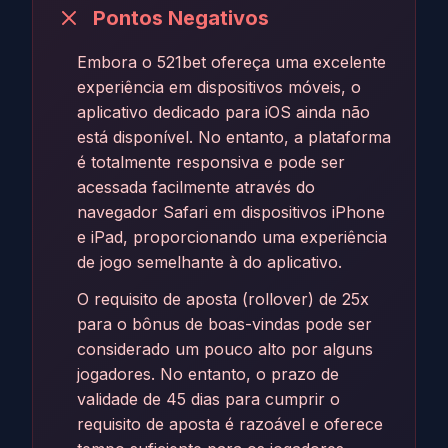
Pontos Negativos
Embora o 521bet ofereça uma excelente
experiência em dispositivos móveis, o
aplicativo dedicado para iOS ainda não
está disponível. No entanto, a plataforma
é totalmente responsiva e pode ser
acessada facilmente através do
navegador Safari em dispositivos iPhone
e iPad, proporcionando uma experiência
de jogo semelhante à do aplicativo.
O requisito de aposta (rollover) de 25x
para o bônus de boas-vindas pode ser
considerado um pouco alto por alguns
jogadores. No entanto, o prazo de
validade de 45 dias para cumprir o
requisito de aposta é razoável e oferece