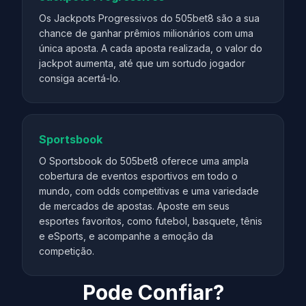
Os Jackpots Progressivos do 505bet8 são a sua
chance de ganhar prêmios milionários com uma
única aposta. A cada aposta realizada, o valor do
jackpot aumenta, até que um sortudo jogador
consiga acertá-lo.
Sportsbook
O Sportsbook do 505bet8 oferece uma ampla
cobertura de eventos esportivos em todo o
mundo, com odds competitivas e uma variedade
de mercados de apostas. Aposte em seus
esportes favoritos, como futebol, basquete, tênis
e eSports, e acompanhe a emoção da
competição.
Pode Confiar?