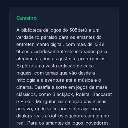
Cassino
A biblioteca de jogos do 505bet8 é um
verdadeiro paraíso para os amantes do
entretenimento digital, com mais de 1348
títulos cuidadosamente selecionados para
atender a todos os gostos e preferências.
Explore uma vasta coleção de caça-
níqueis, com temas que vão desde a
mitologia e a aventura até a música e o
cinema. Desafie a sorte em jogos de mesa
clássicos, como Blackjack, Roleta, Baccarat
e Poker. Mergulhe na emoção das mesas
ao vivo, onde você pode interagir com
dealers reais e outros jogadores em tempo
real. Para os amantes de jogos inovadores,