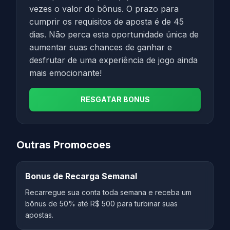
vezes o valor do bônus. O prazo para
cumprir os requisitos de aposta é de 45
dias. Não perca esta oportunidade única de
aumentar suas chances de ganhar e
desfrutar de uma experiência de jogo ainda
mais emocionante!
RESGATAR BONUS
Outras Promocoes
Bonus de Recarga Semanal
Recarregue sua conta toda semana e receba um
bônus de 50% até R$ 500 para turbinar suas
apostas.