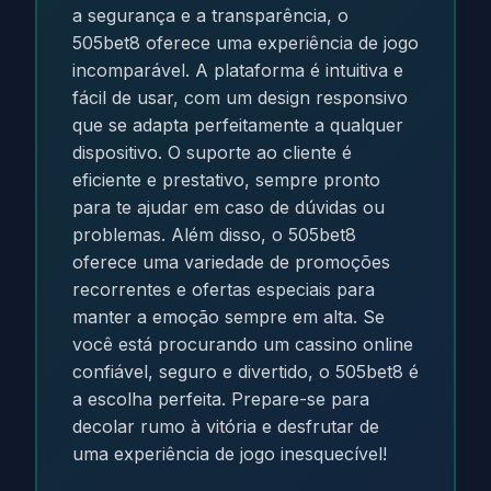
a segurança e a transparência, o
505bet8 oferece uma experiência de jogo
incomparável. A plataforma é intuitiva e
fácil de usar, com um design responsivo
que se adapta perfeitamente a qualquer
dispositivo. O suporte ao cliente é
eficiente e prestativo, sempre pronto
para te ajudar em caso de dúvidas ou
problemas. Além disso, o 505bet8
oferece uma variedade de promoções
recorrentes e ofertas especiais para
manter a emoção sempre em alta. Se
você está procurando um cassino online
confiável, seguro e divertido, o 505bet8 é
a escolha perfeita. Prepare-se para
decolar rumo à vitória e desfrutar de
uma experiência de jogo inesquecível!