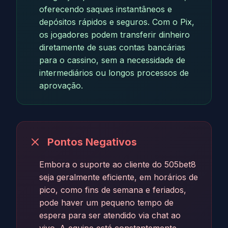
oferecendo saques instantâneos e
depósitos rápidos e seguros. Com o Pix,
os jogadores podem transferir dinheiro
diretamente de suas contas bancárias
para o cassino, sem a necessidade de
intermediários ou longos processos de
aprovação.
Pontos Negativos
Embora o suporte ao cliente do 505bet8
seja geralmente eficiente, em horários de
pico, como fins de semana e feriados,
pode haver um pequeno tempo de
espera para ser atendido via chat ao