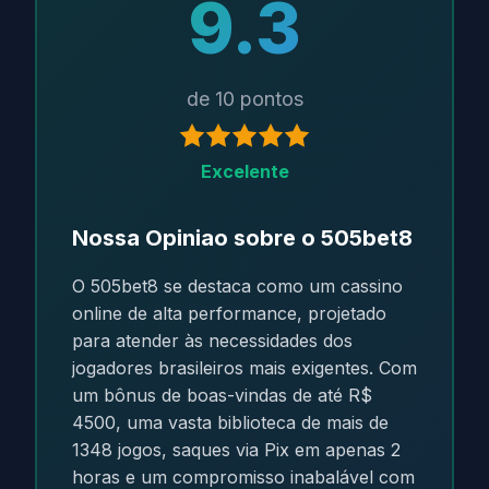
9.3
responsável por fiscalizar e regular as
jackpots, com diferentes temas e recursos
constantemente trabalhando para
sair de casa.
cliente através do chat ao vivo ou por e-
atividades de jogos online no Brasil,
especiais. Explore nossa biblioteca de jogos
aprimorar nossos serviços.
mail, e solicitar a sua autoexclusão. Você
garantindo a proteção dos consumidores e
e encontre o slot com jackpot perfeito para
poderá definir um período de autoexclusão,
a integridade do mercado. A obtenção
você.
de 10 pontos
que pode variar de 6 meses a 5 anos.
dessa licença demonstra o nosso
Durante o período de autoexclusão, você
compromisso com a legalidade, a
não poderá acessar a plataforma, receber
segurança e a responsabilidade.
Excelente
promoções ou realizar apostas. Se você
sentir que está perdendo o controle sobre
Nossa Opiniao sobre o 505bet8
o seu jogo, procure ajuda profissional.
O 505bet8 se destaca como um cassino
online de alta performance, projetado
para atender às necessidades dos
jogadores brasileiros mais exigentes. Com
um bônus de boas-vindas de até R$
4500, uma vasta biblioteca de mais de
1348 jogos, saques via Pix em apenas 2
horas e um compromisso inabalável com