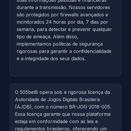
suas informações pessoais e financeiras
durante a transmissão. Nossos servidores
são protegidos por firewalls avançados e
monitorados 24 horas por dia, 7 dias por
semana, para detectar e prevenir qualquer
tipo de ameaça. Além disso,
implementamos políticas de segurança
rigorosas para garantir a confidencialidade
e a integridade dos seus dados.
O 505bet8 opera sob a rigorosa licença da
Autoridade de Jogos Digitais Brasileira
(AJDB), com o número BR-JOG-2018-005.
Essa licença garante que nossa plataforma
esteja em conformidade com as leis e
regulamentos brasileiros, oferecendo um