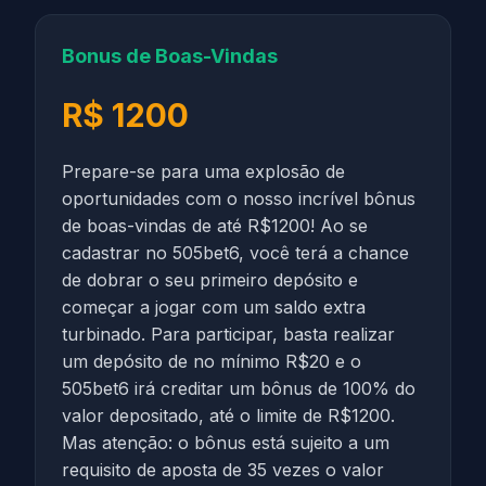
Bonus de Boas-Vindas
R$ 1200
Prepare-se para uma explosão de
oportunidades com o nosso incrível bônus
de boas-vindas de até R$1200! Ao se
cadastrar no 505bet6, você terá a chance
de dobrar o seu primeiro depósito e
começar a jogar com um saldo extra
turbinado. Para participar, basta realizar
um depósito de no mínimo R$20 e o
505bet6 irá creditar um bônus de 100% do
valor depositado, até o limite de R$1200.
Mas atenção: o bônus está sujeito a um
requisito de aposta de 35 vezes o valor