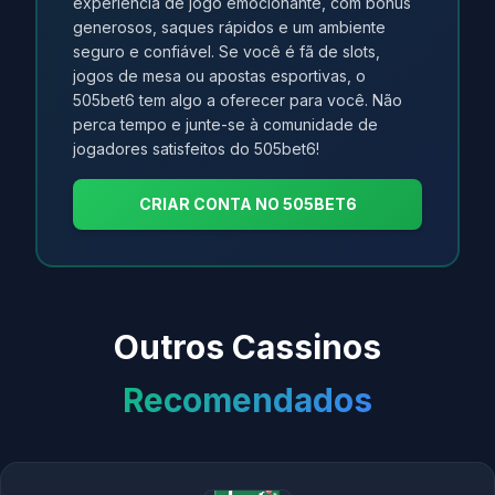
experiência de jogo emocionante, com bônus
generosos, saques rápidos e um ambiente
seguro e confiável. Se você é fã de slots,
jogos de mesa ou apostas esportivas, o
505bet6 tem algo a oferecer para você. Não
perca tempo e junte-se à comunidade de
jogadores satisfeitos do 505bet6!
CRIAR CONTA NO 505BET6
Outros Cassinos
Recomendados