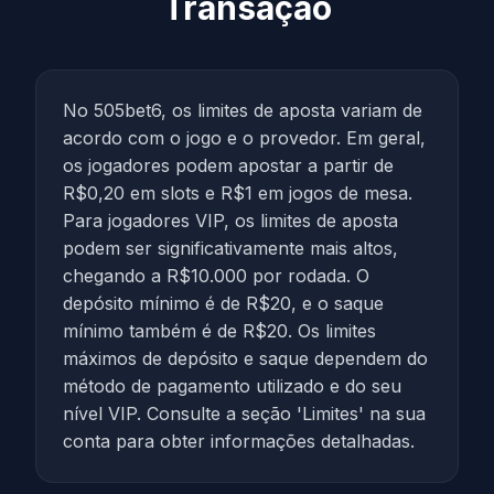
Transação
No 505bet6, os limites de aposta variam de
acordo com o jogo e o provedor. Em geral,
os jogadores podem apostar a partir de
R$0,20 em slots e R$1 em jogos de mesa.
Para jogadores VIP, os limites de aposta
podem ser significativamente mais altos,
chegando a R$10.000 por rodada. O
depósito mínimo é de R$20, e o saque
mínimo também é de R$20. Os limites
máximos de depósito e saque dependem do
método de pagamento utilizado e do seu
nível VIP. Consulte a seção 'Limites' na sua
conta para obter informações detalhadas.