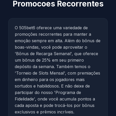
Promocoes Recorrentes
O 505bet6 oferece uma variedade de
promoções recorrentes para manter a
emoção sempre em alta. Além do bônus de
boas-vindas, você pode aproveitar o
'Bônus de Recarga Semanal', que oferece
um bônus de 25% em seu primeiro
depósito da semana. Também temos o
'Torneio de Slots Mensal', com premiações
em dinheiro para os jogadores mais
sortudos e habilidosos. E não deixe de
participar do nosso 'Programa de
Fidelidade', onde você acumula pontos a
cada aposta e pode trocá-los por bônus
exclusivos e prêmios incríveis.