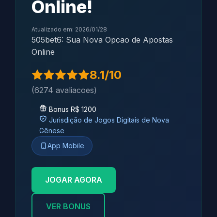
Online!
Atualizado em: 2026/01/28
505bet6: Sua Nova Opcao de Apostas
Online
8.1/10
(6274 avaliacoes)
Bonus R$ 1200
Jurisdição de Jogos Digitais de Nova
Gênese
App Mobile
JOGAR AGORA
VER BONUS