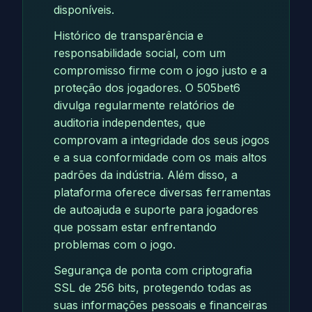
disponíveis.
Histórico de transparência e
responsabilidade social, com um
compromisso firme com o jogo justo e a
proteção dos jogadores. O 505bet6
divulga regularmente relatórios de
auditoria independentes, que
comprovam a integridade dos seus jogos
e a sua conformidade com os mais altos
padrões da indústria. Além disso, a
plataforma oferece diversas ferramentas
de autoajuda e suporte para jogadores
que possam estar enfrentando
problemas com o jogo.
Segurança de ponta com criptografia
SSL de 256 bits, protegendo todas as
suas informações pessoais e financeiras