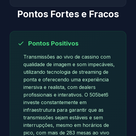
Pontos Fortes e Fracos
Pontos Positivos
Transmissões ao vivo de cassino com
qualidade de imagem e som impecáveis,
utilizando tecnologia de streaming de
ponta e oferecendo uma experiência
imersiva e realista, com dealers
profissionais e interativos. O 505bet6
investe constantemente em
infraestrutura para garantir que as
transmissões sejam estáveis e sem
interrupções, mesmo em horários de
pico, com mais de 283 mesas ao vivo