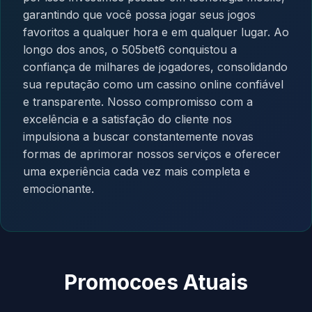
garantindo que você possa jogar seus jogos
favoritos a qualquer hora e em qualquer lugar. Ao
longo dos anos, o 505bet6 conquistou a
confiança de milhares de jogadores, consolidando
sua reputação como um cassino online confiável
e transparente. Nosso compromisso com a
excelência e a satisfação do cliente nos
impulsiona a buscar constantemente novas
formas de aprimorar nossos serviços e oferecer
uma experiência cada vez mais completa e
emocionante.
Promocoes Atuais