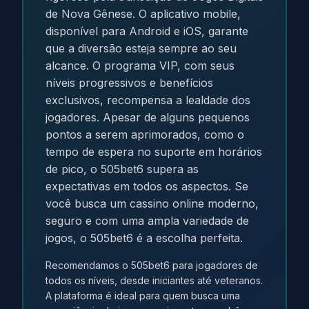
de Nova Gênese. O aplicativo mobile,
disponível para Android e iOS, garante
que a diversão esteja sempre ao seu
alcance. O programa VIP, com seus
níveis progressivos e benefícios
exclusivos, recompensa a lealdade dos
jogadores. Apesar de alguns pequenos
pontos a serem aprimorados, como o
tempo de espera no suporte em horários
de pico, o 505bet6 supera as
expectativas em todos os aspectos. Se
você busca um cassino online moderno,
seguro e com uma ampla variedade de
jogos, o 505bet6 é a escolha perfeita.
Recomendamos o 505bet6 para jogadores de
todos os níveis, desde iniciantes até veteranos.
A plataforma é ideal para quem busca uma