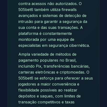
contra acessos não autorizados. O
505bet6 também utiliza firewalls
avançados e sistemas de detecção de
intrusão para garantir a segurança da
sua conta e das suas transações. A
plataforma é constantemente
monitorada por uma equipe de
especialistas em segurança cibernética.
Ampla variedade de métodos de
pagamento populares no Brasil,
incluindo Pix, transferências bancárias,
carteiras eletrônicas e criptomoedas. O
505bet6 se esforça para oferecer a seus
jogadores a maior conveniência e
flexibilidade possíveis ao realizar
depósitos e saques, com limites de
transação competitivos e taxas