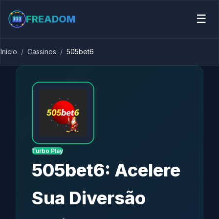
☰
FREADOM
Inicio
/
Cassinos
/
505bet6
Turbo Play
505bet6: Acelere
Sua Diversão