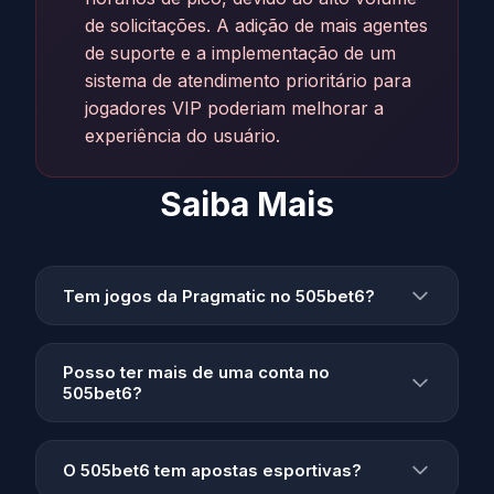
de solicitações. A adição de mais agentes
de suporte e a implementação de um
sistema de atendimento prioritário para
jogadores VIP poderiam melhorar a
experiência do usuário.
Saiba Mais
Tem jogos da Pragmatic no 505bet6?
Com certeza! O 505bet6 é um paraíso para
os fãs da Pragmatic Play. Nossa plataforma
Posso ter mais de uma conta no
oferece uma vasta seleção de jogos dessa
505bet6?
renomada provedora, incluindo slots
Não, a criação de múltiplas contas no
populares como 'Gates of Olympus',
505bet6 é estritamente proibida. Cada
O 505bet6 tem apostas esportivas?
'Sweet Bonanza' e 'The Dog House'. Além
jogador só pode ter uma única conta ativa