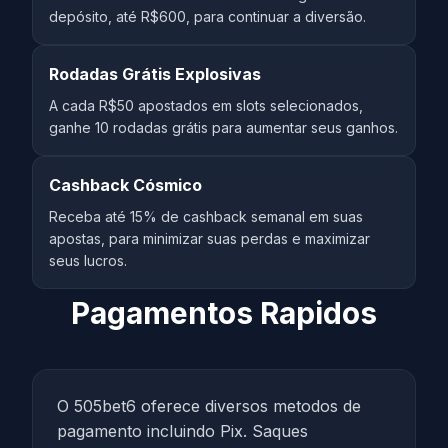
depósito, até R$600, para continuar a diversão.
Rodadas Grátis Explosivas
A cada R$50 apostados em slots selecionados,
ganhe 10 rodadas grátis para aumentar seus ganhos.
Cashback Cósmico
Receba até 15% de cashback semanal em suas
apostas, para minimizar suas perdas e maximizar
seus lucros.
Pagamentos Rapidos
O 505bet6 oferece diversos metodos de
pagamento incluindo Pix. Saques