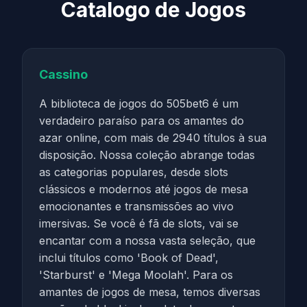
Catalogo de Jogos
Cassino
A biblioteca de jogos do 505bet6 é um
verdadeiro paraíso para os amantes do
azar online, com mais de 2940 títulos à sua
disposição. Nossa coleção abrange todas
as categorias populares, desde slots
clássicos e modernos até jogos de mesa
emocionantes e transmissões ao vivo
imersivas. Se você é fã de slots, vai se
encantar com a nossa vasta seleção, que
inclui títulos como 'Book of Dead',
'Starburst' e 'Mega Moolah'. Para os
amantes de jogos de mesa, temos diversas