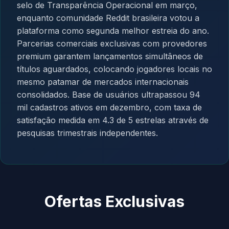
selo de Transparência Operacional em março,
enquanto comunidade Reddit brasileira votou a
plataforma como segunda melhor estreia do ano.
Parcerias comerciais exclusivas com provedores
premium garantem lançamentos simultâneos de
títulos aguardados, colocando jogadores locais no
mesmo patamar de mercados internacionais
consolidados. Base de usuários ultrapassou 94
mil cadastros ativos em dezembro, com taxa de
satisfação medida em 4.3 de 5 estrelas através de
pesquisas trimestrais independentes.
Ofertas Exclusivas