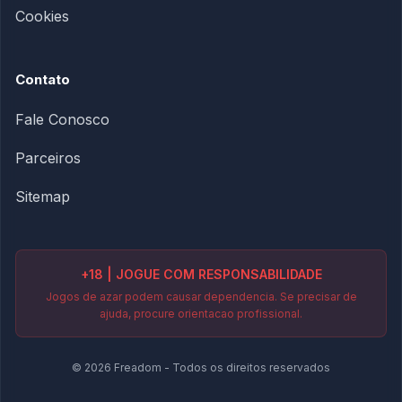
Cookies
Contato
Fale Conosco
Parceiros
Sitemap
+18 | JOGUE COM RESPONSABILIDADE
Jogos de azar podem causar dependencia. Se precisar de
ajuda, procure orientacao profissional.
© 2026 Freadom - Todos os direitos reservados