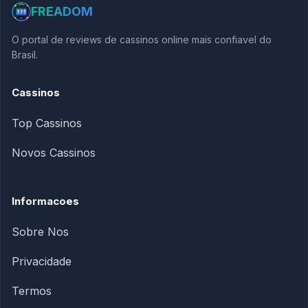
FREADOM
O portal de reviews de cassinos online mais confiavel do
Brasil.
Cassinos
Top Cassinos
Novos Cassinos
Informacoes
Sobre Nos
Privacidade
Termos