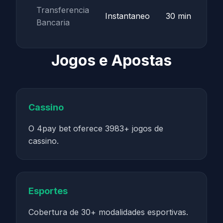
Transferencia
Instantaneo
30 min
R$ 
Bancaria
Jogos e Apostas
Cassino
O 4pay bet oferece 3983+ jogos de
cassino.
Esportes
Cobertura de 30+ modalidades esportivas.