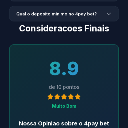
Saques via Pix levam ate 30 min.
Qual o deposito minimo no 4pay bet?
O deposito minimo e de R$ 5.
Consideracoes Finais
8.9
de 10 pontos
Muito Bom
Nossa Opiniao sobre o 4pay bet