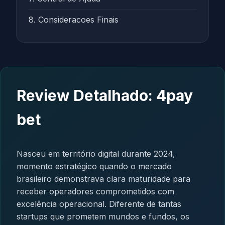
8. Consideracoes Finais
Review Detalhado: 4pay
bet
Nasceu em território digital durante 2024,
momento estratégico quando o mercado
brasileiro demonstrava clara maturidade para
receber operadores comprometidos com
excelência operacional. Diferente de tantas
startups que prometem mundos e fundos, os