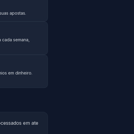
suas apostas.
a cada semana,
ios em dinheiro.
ocessados em ate