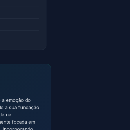
se a emoção do
sde a sua fundação
da na
lmente focada em
a, incorporando