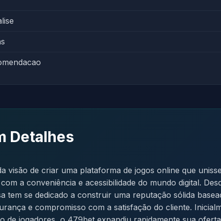
lise
ns
comendacao
m Detalhes
a visão de criar uma plataforma de jogos online que unis
l com a conveniência e acessibilidade do mundo digital. De
a tem se dedicado a construir uma reputação sólida basea
urança e compromisso com a satisfação do cliente. Inicia
co de jogadores, o 479bet expandiu rapidamente sua ofert