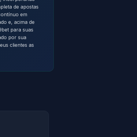
mpleta de apostas
 contínuo em
do e, acima de
9bet para suas
ado por sua
us clientes as