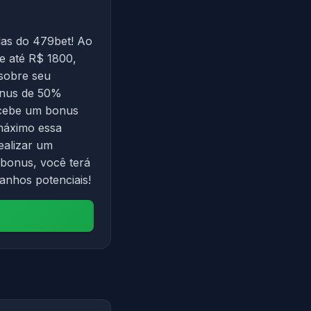
as do 479bet! Ao
de até R$ 1800,
 sobre seu
onus de 50%
ecebe um bonus
máximo essa
realizar um
 bonus, você terá
anhos potenciais!