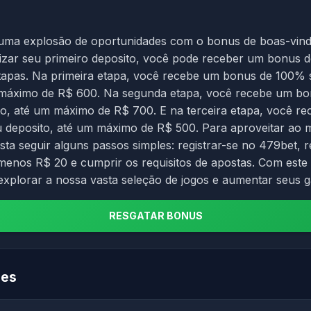
uma explosão de oportunidades com o bonus de boas-vind
alizar seu primeiro deposito, você pode receber um bonus 
 etapas. Na primeira etapa, você recebe um bonus de 100%
 máximo de R$ 600. Na segunda etapa, você recebe um b
to, até um máximo de R$ 700. E na terceira etapa, você r
 deposito, até um máximo de R$ 500. Para aproveitar ao 
asta seguir alguns passos simples: registrar-se no 479bet, 
menos R$ 20 e cumprir os requisitos de apostas. Com este
xplorar a nossa vasta seleção de jogos e aumentar seus g
RESGATAR BONUS
oes