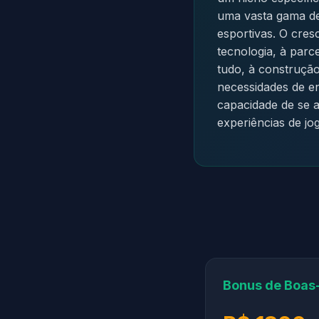
uma vasta gama de 
esportivas. O cres
tecnologia, à par
tudo, à construçã
necessidades de e
capacidade de se 
experiências de jo
Bonus de Boas