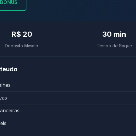
 BONUS
R$ 20
30 min
Deposito Minimo
Tempo de Saque
nteudo
alhes
ivas
nanceiras
eis