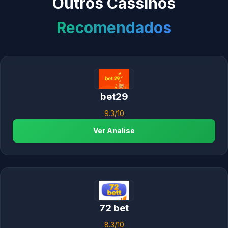
Outros Cassinos
Recomendados
bet29
9.3/10
Ver Analise
72 bet
8.3/10