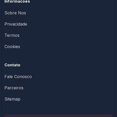
Informacoes
Sobre Nos
Privacidade
Termos
Cookies
Contato
Fale Conosco
Parceiros
Sitemap