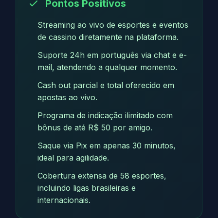
Pontos Positivos
Streaming ao vivo de esportes e eventos
de cassino diretamente na plataforma.
Suporte 24h em português via chat e e-
mail, atendendo a qualquer momento.
Cash out parcial e total oferecido em
apostas ao vivo.
Programa de indicação ilimitado com
bônus de até R$ 50 por amigo.
Saque via Pix em apenas 30 minutos,
ideal para agilidade.
Cobertura extensa de 58 esportes,
incluindo ligas brasileiras e
internacionais.