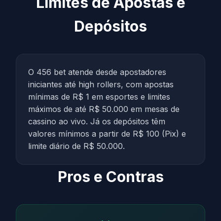
Limites de Apostas e
Depósitos
O 456 bet atende desde apostadores
iniciantes até high rollers, com apostas
mínimas de R$ 1 em esportes e limites
máximos de até R$ 50.000 em mesas de
cassino ao vivo. Já os depósitos têm
valores mínimos a partir de R$ 100 (Pix) e
limite diário de R$ 50.000.
Pros e Contras