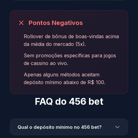
Pontos Negativos
Rollover de bônus de boas-vindas acima
da média do mercado (5x).
Sem promoções específicas para jogos
de cassino ao vivo.
Apenas alguns métodos aceitam
depósito mínimo abaixo de R$ 100.
FAQ do 456 bet
Qual o depósito mínimo no 456 bet?