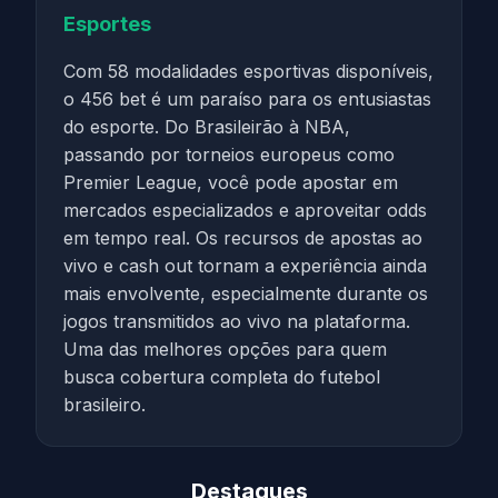
Esportes
Com 58 modalidades esportivas disponíveis,
o 456 bet é um paraíso para os entusiastas
do esporte. Do Brasileirão à NBA,
passando por torneios europeus como
Premier League, você pode apostar em
mercados especializados e aproveitar odds
em tempo real. Os recursos de apostas ao
vivo e cash out tornam a experiência ainda
mais envolvente, especialmente durante os
jogos transmitidos ao vivo na plataforma.
Uma das melhores opções para quem
busca cobertura completa do futebol
brasileiro.
Destaques