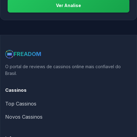
Ver Analise
FREADOM
O portal de reviews de cassinos online mais confiavel do
Brasil.
Cassinos
Top Cassinos
Novos Cassinos