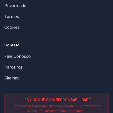
Privacidade
Termos
Cookies
Contato
Fale Conosco
Parceiros
Sitemap
+18 | JOGUE COM RESPONSABILIDADE
Jogos de azar podem causar dependencia. Se precisar de
ajuda, procure orientacao profissional.