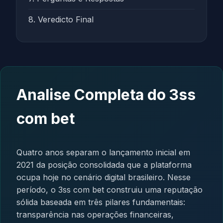
8. Veredicto Final
Analise Completa do 3ss
com bet
Quatro anos separam o lançamento inicial em
2021 da posição consolidada que a plataforma
ocupa hoje no cenário digital brasileiro. Nesse
período, o 3ss com bet construiu uma reputação
sólida baseada em três pilares fundamentais:
transparência nas operações financeiras,