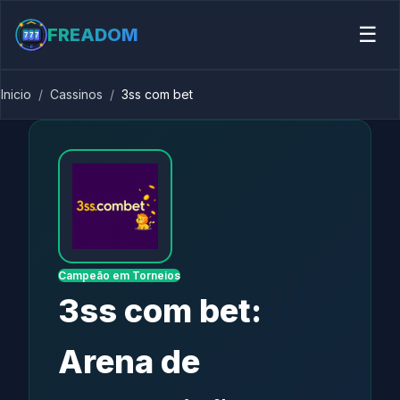
☰
FREADOM
Inicio
/
Cassinos
/
3ss com bet
Campeão em Torneios
3ss com bet:
Arena de