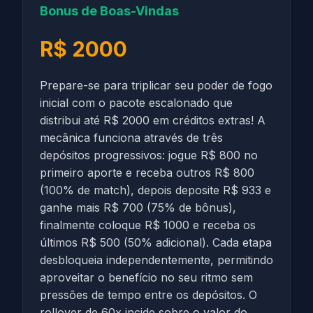
Bonus de Boas-Vindas
R$ 2000
Prepare-se para triplicar seu poder de fogo
inicial com o pacote escalonado que
distribui até R$ 2000 em créditos extras! A
mecânica funciona através de três
depósitos progressivos: jogue R$ 800 no
primeiro aporte e receba outros R$ 800
(100% de match), depois deposite R$ 933 e
ganhe mais R$ 700 (75% de bônus),
finalmente coloque R$ 1000 e receba os
últimos R$ 500 (50% adicional). Cada etapa
desbloqueia independentemente, permitindo
aproveitar o benefício no seu ritmo sem
pressões de tempo entre os depósitos. O
rollover de 60x incide sobre o valor do