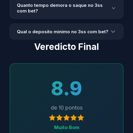
Curacao eGaming License #8048/JAZ2021-
Quanto tempo demora o saque no 3ss
053.
com bet?
Saques via Pix levam ate 45 min.
Qual o deposito minimo no 3ss com bet?
O deposito minimo e de R$ 50.
Veredicto Final
8.9
de 10 pontos
Muito Bom