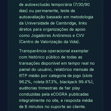
de autoexclusão temporária (7/30/90
dias) ou permanente, teste de
autoavaliação baseado em metodologia
da Universidade de Cambridge, links
diretos para organizações de apoio
como Jogadores Anônimos e CVV
(Centro de Valorização da Vida).
Transparência operacional exemplar
com histórico público de todas as
transações disponível em tempo real no
painel do usuário, relatórios mensais de
RTP médio por categoria de jogo (slots
96.2%, roleta 97.3%, blackjack 99.4%),
auditorias trimestrais de fair play
conduzidas pela eCOGRA publicadas
integralmente no site, e resposta média
de 8 minutos no suporte ao cliente.