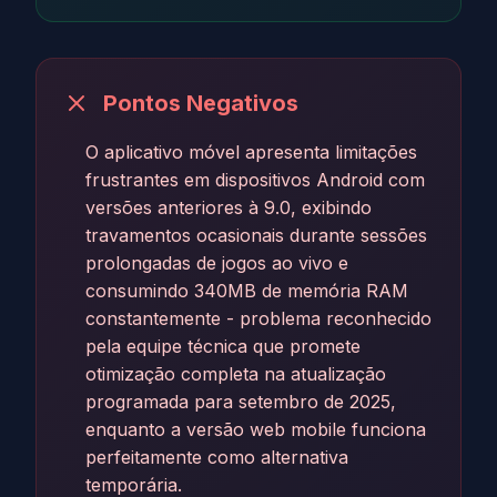
Pontos Negativos
O aplicativo móvel apresenta limitações
frustrantes em dispositivos Android com
versões anteriores à 9.0, exibindo
travamentos ocasionais durante sessões
prolongadas de jogos ao vivo e
consumindo 340MB de memória RAM
constantemente - problema reconhecido
pela equipe técnica que promete
otimização completa na atualização
programada para setembro de 2025,
enquanto a versão web mobile funciona
perfeitamente como alternativa
temporária.