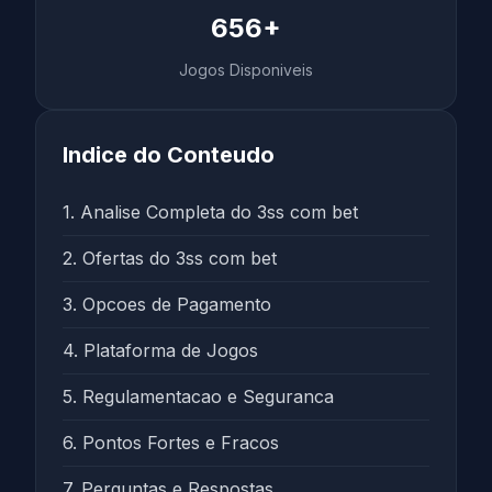
656+
Jogos Disponiveis
Indice do Conteudo
1. Analise Completa do 3ss com bet
2. Ofertas do 3ss com bet
3. Opcoes de Pagamento
4. Plataforma de Jogos
5. Regulamentacao e Seguranca
6. Pontos Fortes e Fracos
7. Perguntas e Respostas