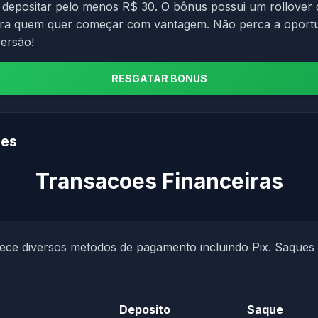
a depositar pelo menos R$ 30. O bônus possui um rollover 
 para quem quer começar com vantagem. Não perca a oport
versão!
RESGATAR BONUS
oes
Transacoes Financeiras
rece diversos metodos de pagamento incluindo Pix. Saque
Deposito
Saque