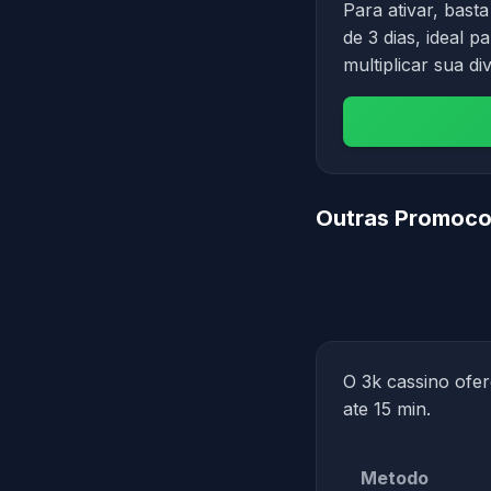
Para ativar, bast
de 3 dias, ideal
multiplicar sua di
Outras Promoc
O 3k cassino ofe
ate 15 min.
Metodo