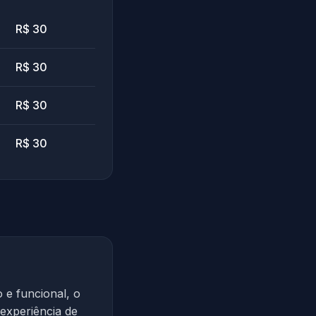
R$ 30
R$ 30
R$ 30
R$ 30
e funcional, o
experiência de