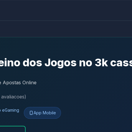
eino dos Jogos no 3k cas
e Apostas Online
 avaliacoes)
 eGaming
App Mobile