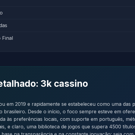
ao
idas
 Final
talhado: 3k cassino
eou em 2019 e rapidamente se estabeleceu como uma das p
co brasileiro. Desde o início, o foco sempre esteve em ofe
ada às preferências locais, com suporte em português, mé
s, e claro, uma biblioteca de jogos que supera 4500 títul
 base na transparência e na constante inovação: seja com 