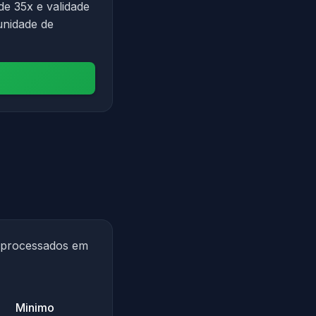
de 35x e validade
unidade de
s processados em
Minimo