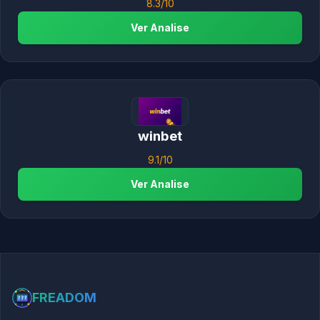
8.3/10
Ver Analise
winbet
9.1/10
Ver Analise
FREADOM