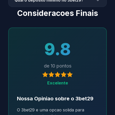
Qual o deposito minimo no 3bet29?
O deposito minimo e de R$ 20.
Consideracoes Finais
9.8
de 10 pontos
Excelente
Nossa Opiniao sobre o 3bet29
O 3bet29 e uma opcao solida para