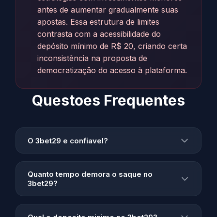
antes de aumentar gradualmente suas
apostas. Essa estrutura de limites
contrasta com a acessibilidade do
depósito mínimo de R$ 20, criando certa
inconsistência na proposta de
democratização do acesso à plataforma.
Questoes Frequentes
O 3bet29 e confiavel?
Sim, o 3bet29 opera com licenca da
Curacao eGaming License #8048/JAZ.
Quanto tempo demora o saque no
3bet29?
Saques via Pix levam ate 2 horas.