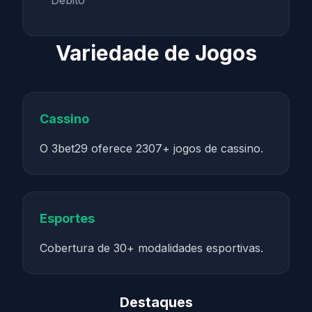
Debito
Variedade de Jogos
Cassino
O 3bet29 oferece 2307+ jogos de cassino.
Esportes
Cobertura de 30+ modalidades esportivas.
Destaques