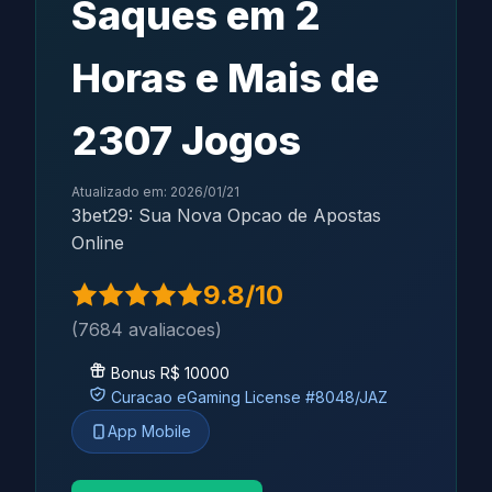
Saques em 2
Horas e Mais de
2307 Jogos
Atualizado em: 2026/01/21
3bet29: Sua Nova Opcao de Apostas
Online
9.8/10
(7684 avaliacoes)
Bonus R$ 10000
Curacao eGaming License #8048/JAZ
App Mobile