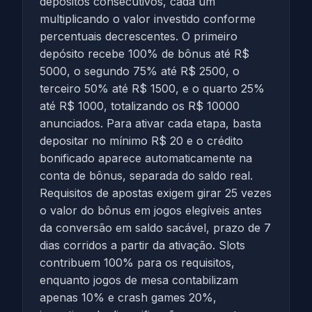
depósitos consecutivos, cada um
multiplicando o valor investido conforme
percentuais decrescentes. O primeiro
depósito recebe 100% de bônus até R$
5000, o segundo 75% até R$ 2500, o
terceiro 50% até R$ 1500, e o quarto 25%
até R$ 1000, totalizando os R$ 10000
anunciados. Para ativar cada etapa, basta
depositar no mínimo R$ 20 e o crédito
bonificado aparece automaticamente na
conta de bônus, separada do saldo real.
Requisitos de apostas exigem girar 25 vezes
o valor do bônus em jogos elegíveis antes
da conversão em saldo sacável, prazo de 7
dias corridos a partir da ativação. Slots
contribuem 100% para os requisitos,
enquanto jogos de mesa contabilizam
apenas 10% e crash games 20%,