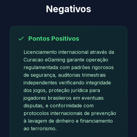
Negativos
Pontos Positivos
Licenciamento internacional através da
Curacao eGaming garante operação
regulamentada com padrões rigorosos
de segurança, auditorias trimestrais
independentes verificando integridade
dos jogos, proteção jurídica para
jogadores brasileiros em eventuais
disputas, e conformidade com
protocolos internacionais de prevenção
à lavagem de dinheiro e financiamento
ao terrorismo.