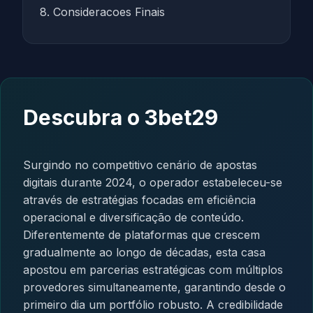
8. Consideracoes Finais
Descubra o 3bet29
Surgindo no competitivo cenário de apostas
digitais durante 2024, o operador estabeleceu-se
através de estratégias focadas em eficiência
operacional e diversificação de conteúdo.
Diferentemente de plataformas que crescem
gradualmente ao longo de décadas, esta casa
apostou em parcerias estratégicas com múltiplos
provedores simultaneamente, garantindo desde o
primeiro dia um portfólio robusto. A credibilidade