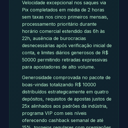
Velocidade excepcional nos saques via
Pix completados em média de 2 horas
sem taxas nos cinco primeiros mensais,
processamento prioritário durante
horário comercial estendido das 6h às
22h, ausência de burocracias
desnecessárias após verificação inicial de
conta, e limites diários generosos de R$
50000 permitindo retiradas expressivas
para apostadores de alto volume.
Generosidade comprovada no pacote de
boas-vindas totalizando R$ 10000
distribuídos estrategicamente em quatro
depósitos, requisitos de apostas justos de
25x alinhados aos padrões da indústria,
programa VIP com seis níveis
oferecendo cashback semanal de até
15%, torneios regulares com premiações