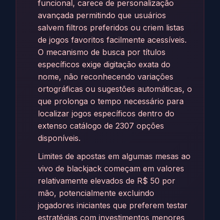
funcional, carece de personalização
avançada permitindo que usuários
salvem filtros preferidos ou criem listas
de jogos favoritos facilmente acessíveis.
O mecanismo de busca por títulos
específicos exige digitação exata do
nome, não reconhecendo variações
ortográficas ou sugestões automáticas, o
que prolonga o tempo necessário para
localizar jogos específicos dentro do
extenso catálogo de 2307 opções
disponíveis.
Limites de apostas em algumas mesas ao
vivo de blackjack começam em valores
relativamente elevados de R$ 50 por
mão, potencialmente excluindo
jogadores iniciantes que preferem testar
estratégias com investimentos menores