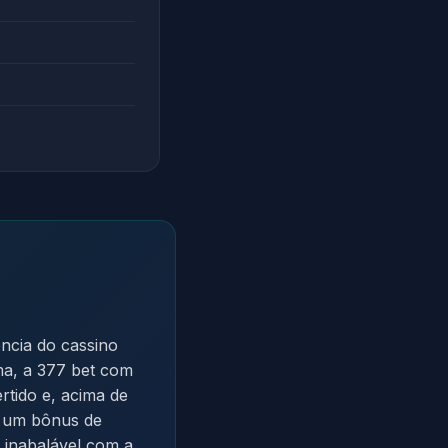
ncia do cassino
ma, a 377 bet com
rtido e, acima de
e um bônus de
 inabalável com a