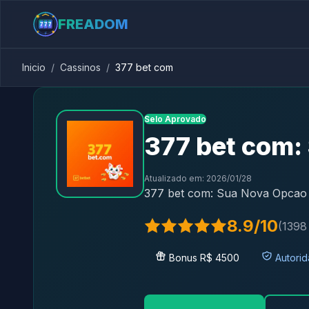
FREADOM
Inicio
/
Cassinos
/
377 bet com
Selo Aprovado
377 bet com:
Atualizado em: 2026/01/28
377 bet com: Sua Nova Opcao 
8.9/10
(1398
Bonus R$ 4500
Autorid