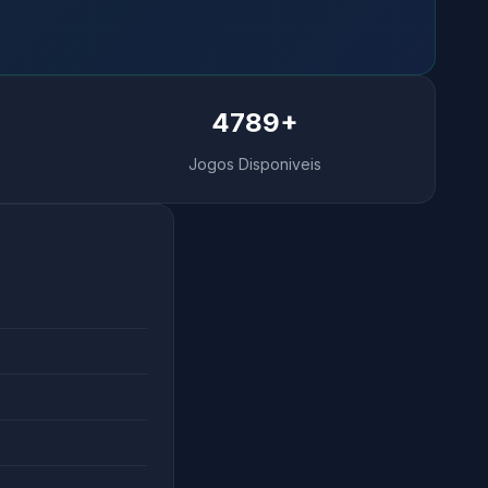
4789+
Jogos Disponiveis