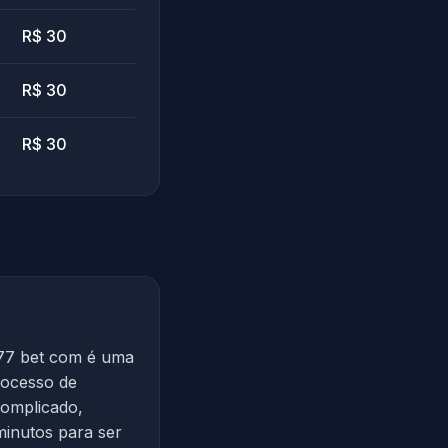
R$ 30
R$ 30
R$ 30
377 bet com é uma
rocesso de
complicado,
minutos para ser