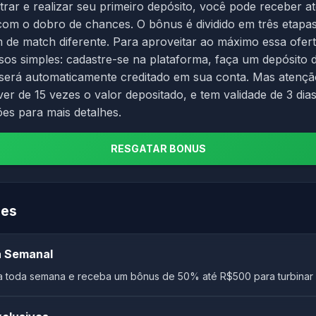
rar e realizar seu primeiro depósito, você pode receber 
com o dobro de chances. O bônus é dividido em três etap
e match diferente. Para aproveitar ao máximo essa oferta
sos simples: cadastre-se na plataforma, faça um depósito
será automaticamente creditado em sua conta. Mas atençã
over de 15 vezes o valor depositado, e tem validade de 3 dia
es para mais detalhes.
RESGATAR BONUS
oes
a Semanal
a toda semana e receba um bônus de 50% até R$500 para turbinar 