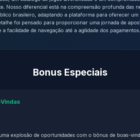
nte. Nosso diferencial está na compreensão profunda das n
blico brasileiro, adaptando a plataforma para oferecer um 
etalhe foi pensado para proporcionar uma jornada de apost
e a facilidade de navegação até a agilidade dos pagamentos
Bonus Especiais
-Vindas
uma explosão de oportunidades com o bônus de boas-vind