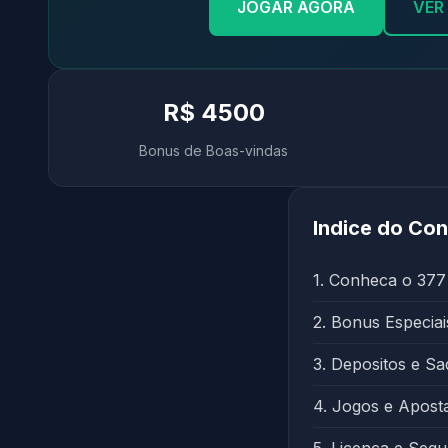
JOGAR AGORA
VER
R$ 4500
Bonus de Boas-vindas
Indice do Co
1. Conheca o 377
2. Bonus Especiai
3. Depositos e S
4. Jogos e Apost