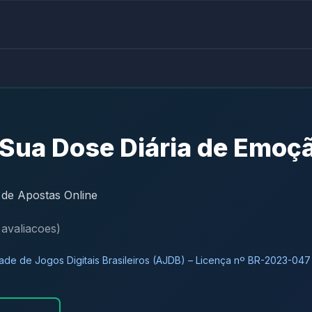
 Sua Dose Diária de Emoç
de Apostas Online
 avaliacoes)
ade de Jogos Digitais Brasileiros (AJDB) – Licença nº BR-2023-047