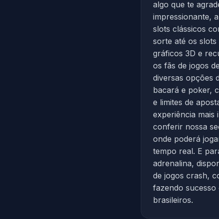
algo que te agrad
impressionante, 
slots clássicos c
sorte até os slo
gráficos 3D e rec
os fãs de jogos 
diversas opções d
bacará e poker, c
e limites de apos
experiência mais 
conferir nossa se
onde poderá joga
tempo real. E pa
adrenalina, dispo
de jogos crash, c
fazendo sucesso 
brasileiros.